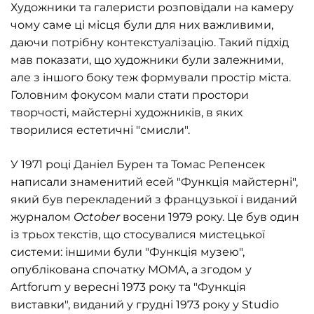
Художники та галеристи розповідали на камеру
чому саме ці місця були для них важливими,
даючи потрібну контекстуалізацію. Такий підхід
мав показати, що художники були залежними,
але з іншого боку теж формували простір міста.
Головним фокусом мали стати простори
творчості, майстерні художників, в яких
творилися естетичні "смисли".
У 1971 році Даніел Бурен та Томас Репенсек
написали знаменитий есей "Функція майстерні",
який був перекладений з французької і виданий
журналом
October
восени 1979 року. Це був один
із трьох текстів, що стосувалися мистецької
системи: іншими були "Функція музею",
опублікована спочатку MOMA, а згодом у
Artforum у вересні 1973 року та "Функція
виставки", виданий у грудні 1973 року у Studio