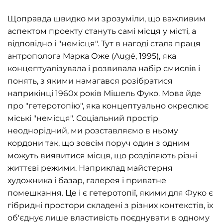
Щоправда швидко ми зрозуміли, що важливим
аспектом проекту стануть самі місця у місті, а
відповідно і "немісця". Тут в нагоді стала праця
антрополога Марка Оже (Augé, 1995), яка
концептуалізувала і розвивала набір смислів і
понять, з якими намагався розібратися
наприкінці 1960х років Мішель Фуко. Мова йде
про "гетеротопію", яка концептуально окреслює
міські "немісця". Соціальний простір
неоднорідний, ми розставляємо в ньому
кордони так, що зовсім поруч один з одним
можуть виявитися місця, що розділяють різні
життєві режими. Наприклад майстерня
художника і базар, галерея і приватне
помешкання. Це і є гетеротопії, якими для Фуко є
гібридні простори складені з різних контекстів, їх
об'єднує лише властивість поєднувати в одному