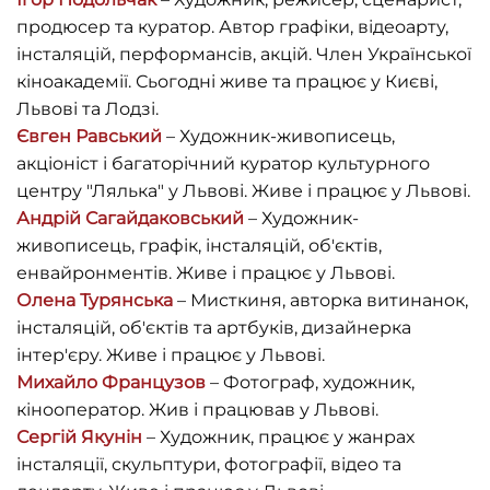
продюсер та куратор. Автор графіки, відеоарту,
інсталяцій, перформансів, акцій. Член Української
кіноакадемії. Сьогодні живе та працює у Києві,
Львові та Лодзі.
Євген Равський
– Художник-живописець,
акціоніст і багаторічний куратор культурного
центру "Лялька" у Львові. Живе і працює у Львові.
Андрій Сагайдаковський
– Художник-
живописець, графік, інсталяцій, об'єктів,
енвайронментів. Живе і працює у Львові.
Олена Турянська
– Мисткиня, авторка витинанок,
інсталяцій, об'єктів та артбуків, дизайнерка
інтер'єру. Живе і працює у Львові.
Михайло Французов
– Фотограф, художник,
кінооператор. Жив і працював у Львові.
Сергій Якунін
– Художник, працює у жанрах
інсталяції, скульптури, фотографії, відео та