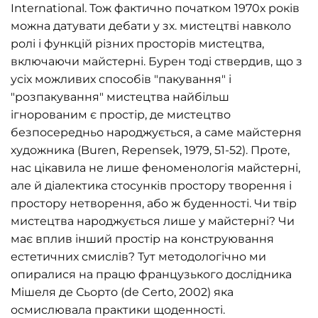
International. Тож фактично початком 1970х років
можна датувати дебати у зх. мистецтві навколо
ролі і функцій різних просторів мистецтва,
включаючи майстерні. Бурен тоді ствердив, що з
усіх можливих способів "пакування" і
"розпакування" мистецтва найбільш
ігнорованим є простір, де мистецтво
безпосередньо народжується, а саме майстерня
художника (Buren, Repensek, 1979, 51-52). Проте,
нас цікавила не лише феноменологія майстерні,
але й діалектика стосунків простору творення і
простору нетворення, або ж буденності. Чи твір
мистецтва народжується лише у майстерні? Чи
має вплив інший простір на конструювання
естетичних смислів? Тут методологічно ми
опиралися на працю французького дослідника
Мішеля де Сьорто (de Certo, 2002) яка
осмислювала практики щоденності.