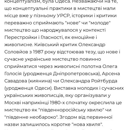
концептуалізм, була Одеса. Незважаючи на те,
що концептуальні практики в мистецтві мали
місце вже у пізньому УРСР, історики і критики
переважно сприймають "нове" чи "молоде"
мистецтво що народжувалося у контексті
Перестройки і Гласності, як емоційне і
живописне. Київський критик Олександр
Соловйов з 1987 року відстоював тезу, що нове і
сучасне українське мистецтво повинно
сприйматися через живописні полотна Олега
Голосія (уродженця Дніпропетровська), Арсена
Савадова (киянина) чи Олександра Ройтбурда
(уродженця Одеси). Виставка молодих і сучасних
українських живописців, яку організували у
Москві наприкінці 1980-х спочатку окреслила це
мистецтво як "південноросійську хвилю" чи
"південне необароко". Згодом від первинної
назви залишилось коротке "нова хвиля".