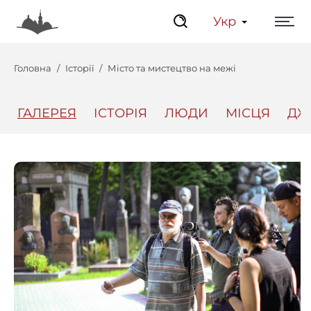
Укр
Головна
Історії
Місто та мистецтво на межі
ГАЛЕРЕЯ
ІСТОРІЯ
ЛЮДИ
МІСЦЯ
ДЖ
Центр
Інтерактивний Ль