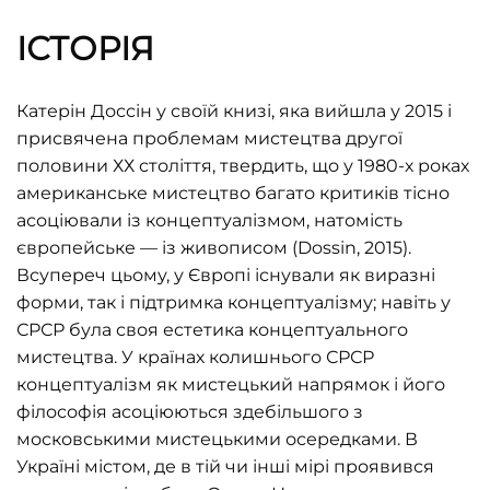
ІСТОРІЯ
Катерін Доссін у своїй книзі, яка вийшла у 2015 і
присвячена проблемам мистецтва другої
половини ХХ століття, твердить, що у 1980-х роках
американське мистецтво багато критиків тісно
асоціювали із концептуалізмом, натомість
європейське — із живописом (Dossin, 2015).
Всупереч цьому, у Європі існували як виразні
форми, так і підтримка концептуалізму; навіть у
СРСР була своя естетика концептуального
мистецтва. У країнах колишнього СРСР
концептуалізм як мистецький напрямок і його
філософія асоціюються здебільшого з
московськими мистецькими осередками. В
Україні містом, де в тій чи інші мірі проявився