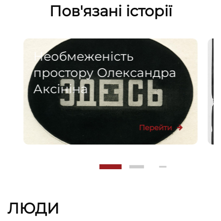
Пов'язані історії
Необмеженість
простору Олександра
Аксініна
Перейти
ЛЮДИ