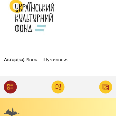
Автор(ка):
Богдан Шумилович