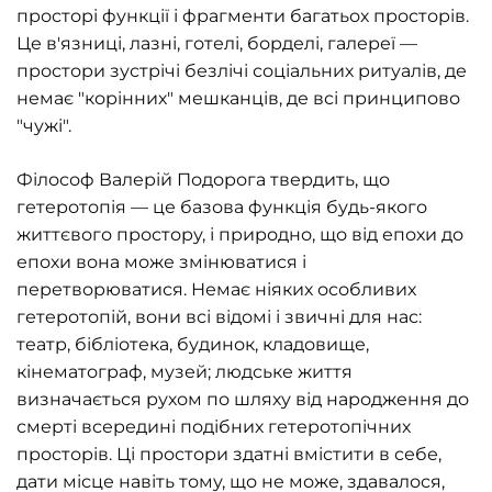
просторі функції і фрагменти багатьох просторів.
Це в'язниці, лазні, готелі, борделі, галереї —
простори зустрічі безлічі соціальних ритуалів, де
немає "корінних" мешканців, де всі принципово
"чужі".
Філософ Валерій Подорога твердить, що
гетеротопія — це базова функція будь-якого
життєвого простору, і природно, що від епохи до
епохи вона може змінюватися і
перетворюватися. Немає ніяких особливих
гетеротопій, вони всі відомі і звичні для нас:
театр, бібліотека, будинок, кладовище,
кінематограф, музей; людське життя
визначається рухом по шляху від народження до
смерті всередині подібних гетеротопічних
просторів. Ці простори здатні вмістити в себе,
дати місце навіть тому, що не може, здавалося,