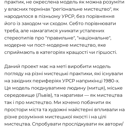
практик, не окреслена модель як можна розуміти
у власних термінах "регіональне мистецтво", як
народилося в пізньому УРСР, без порівняння
його із заходом чи сходом. Себто порівнювати
треба, але намагатися уникати усталених
стереотипів про "правильне", "національне",
модерне чи пост-модерне мистецтво, яке
сприймають в категоріях кращості чи гіршості.
Даний проект має на меті виробити модель
погляду на різні мистецькі практики, які існували
на західних периферіях УРСР наприкінці 1980-х.
Ця модель поєднуватиме людину (митця), міське
середовище (Львів), та наративи — як мистецтва
так і про мистецтво. Ми хочемо побачити як
простори міста та художні майстерні впливали на
різне розуміння мистецької якості і на цілі
мистецтва. Спробувати прослідкувати як автори/