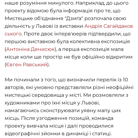
наше розуміння минулого. Наприклад, до цього
проекту відомою була інформація про те, що
Мистецьке об'єднання "Дзиґа" розпочала свою
діяльність у Львові із виставки
Андрія Сагайдаков
ського
. Проте двоє інтерв'юерів підтвердили, що
першою виставкою була колективна експозиція
(
Антоніна Денисюк
), а перша експозиція мала
місце коли ще простір не був офіційно відкритим
(
Євген Равський
).
Ми починали з того, що визначили перелік із 10
авторів, які умовно представляли різні неофіційні
мистецькі середовища у місті. Ми розмовляли з
художниками про їхні місця у Львові,
намагаючись сконструювати уявну мапу цих
місць. Після узгодження позицій, команда
проекту вивчала місця і далі проводилися
відеографічні зйомки в динаміці і статиці.