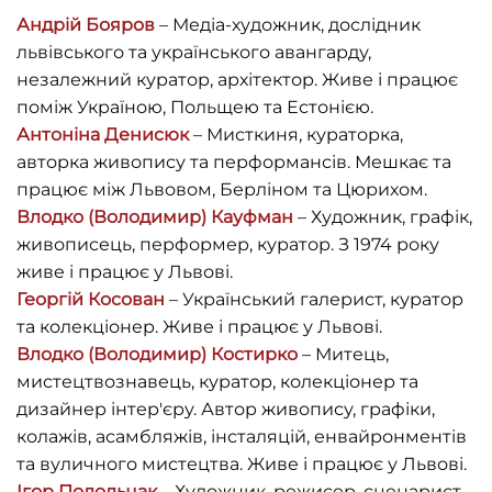
Андрій Бояров
– Медіа-художник, дослідник
львівського та українського авангарду,
незалежний куратор, архітектор. Живе і працює
поміж Україною, Польщею та Естонією.
Антоніна Денисюк
– Мисткиня, кураторка,
авторка живопису та перформансів. Мешкає та
працює між Львовом, Берліном та Цюрихом.
Влодко (Володимир) Кауфман
– Художник, графік,
живописець, перформер, куратор. З 1974 року
живе і працює у Львові.
Георгій Косован
– Український галерист, куратор
та колекціонер. Живе і працює у Львові.
Влодко (Володимир) Костирко
– Митець,
мистецтвознавець, куратор, колекціонер та
дизайнер інтер'єру. Автор живопису, графіки,
колажів, асамбляжів, інсталяцій, енвайронментів
та вуличного мистецтва. Живе і працює у Львові.
Ігор Подольчак
– Художник, режисер, сценарист,