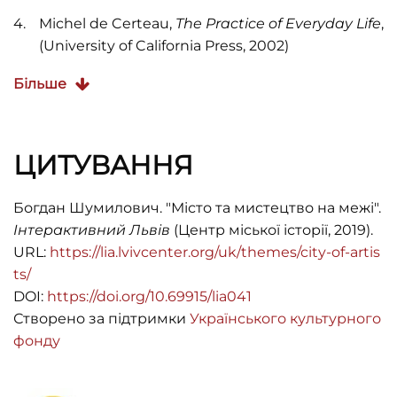
Michel de Certeau,
The Practice of Everyday Life
,
(University of California Press, 2002)
Catherine Dossin,
The Rise and Fall of American
Більше
Art, 1940s–1980s: A Geopolitics of Western Art
Worlds
, (Ashgate Publishing, 2015)
ЦИТУВАННЯ
Пітер Осборн, "Простір мистецтва",
Рухливий
простір
, ред. Катерина Міщенко та Сюзанна
Штретлінг, переклад Анна Кравець, (Київ:
Богдан Шумилович. "Місто та мистецтво на межі".
Медуза, 2018), с. 162–187
Інтерактивний Львів
(Центр міської історії, 2019).
URL:
https://lia.lvivcenter.org/uk/themes/city-of-artis
ts/
DOI:
https://doi.org/10.69915/lia041
Створено за підтримки
Українського культурного
фонду