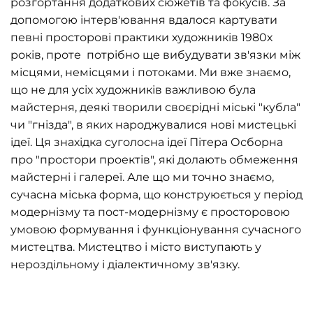
розгортання додаткових сюжетів та фокусів. За
допомогою інтерв'ювання вдалося картувати
певні просторові практики художників 1980х
років, проте потрібно ще вибудувати зв'язки між
місцями, немісцями і потоками. Ми вже знаємо,
що не для усіх художників важливою була
майстерня, деякі творили своєрідні міські "кубла"
чи "гнізда", в яких народжувалися нові мистецькі
ідеї. Ця знахідка суголосна ідеї Пітера Осборна
про "простори проектів", які долають обмеження
майстерні і галереї. Але що ми точно знаємо,
сучасна міська форма, що конструюється у період
модернізму та пост-модернізму є просторовою
умовою формування і функціонування сучасного
мистецтва. Мистецтво і місто виступають у
нероздільному і діалектичному зв'язку.