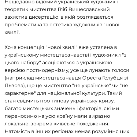
Нещодавно відомий український художник і
теоретик мистецтва Гліб Вишеславський
захистив дисертацію, в якій розглядається
проблематика та естетика художників "нової
хвилі".
Хоча концепція "нової хвилі" вже усталена в
українському мистецтвознавстві і художники "з
цього набору" асоціюються з українською
версією постмодернізму, усе ще лунають голоси
(наприклад мистецтвознавця Ореста Голубця зі
Львова), що це мистецтво "не українське" чи "не
характерне" для національної культури. Такий
стан свідчить про типову українську кризу:
багато мистецьких значень і факторів, які ми
переносимо на усю країну мали виразно
локальне, зокрема київське походження.
Натомість в інших регіонах немає розуміння цих