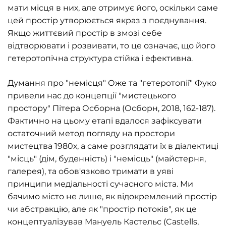
мати місця в них, але отримує його, оскільки саме
цей простір утворюється якраз з поєднування.
Якщо життєвий простір в змозі себе
відтворювати і розвивати, то це означає, що його
гетеротопічна структура стійка і ефективна.
Думання про "немісця" Оже та "гетеротопії" Фуко
привели нас до концепції "мистецького
простору" Пітера Осборна (Осборн, 2018, 162-187).
Фактично на цьому етапі вдалося зафіксувати
остаточний метод погляду на простори
мистецтва 1980х, а саме розглядати їх в діалектиці
"місць" (дім, буденність) і "немісць" (майстерня,
галерея), та обов'язково тримати в уяві
принципи медіальності сучасного міста. Ми
бачимо місто не лише, як відокремлений простір
чи абстракцію, але як "простір потоків", як це
концептуалізував Мануель Кастельс (Castells,