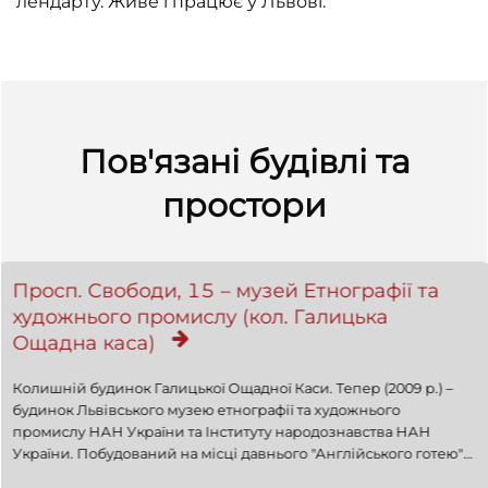
лендарту. Живе і працює у Львові.
Пов'язані будівлі та
простори
Просп. Свободи, 15 – музей Етнографії та
художнього промислу (кол. Галицька
Ощадна каса)
Колишній будинок Галицької Ощадної Каси. Тепер (2009 p.) –
будинок Львівського музею етнографії та художнього
промислу НАН України та Інституту народознавства НАН
України. Побудований на місці давнього "Англійського готею"
за проектом арх. Юліана Захаревича у 1889–1891 рр. для