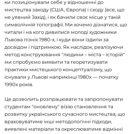
ки позиціонували себе у відношенні до
мистецтва заходу (США, Європа) і сходу (все, що
не уявний Захід), і як бачили своє місце у такій
символічній топографії. Ми хочемо дізнатися, що
читали і на кого дивилися молоді художники
Львова пізніх 1980-х, і куди вони їздили за
досвідом і підтримкою. Як наслідок, реалізуючи
метод конструювання "людини – міста – історій"
ми спробуємо виявити та теоретизувати
практики мистецького концептуалізму, що
існували у Львові наприкінці 1980х — початку
1990х років.
Це дозволить розпрацювати та запропонувати
студентам "оновлену" візію становлення та
розвитку українського сучасного мистецтва, що
враховуватиме інші методологічні підходи,
виявлені матеріали та окреслюватиме відмінні