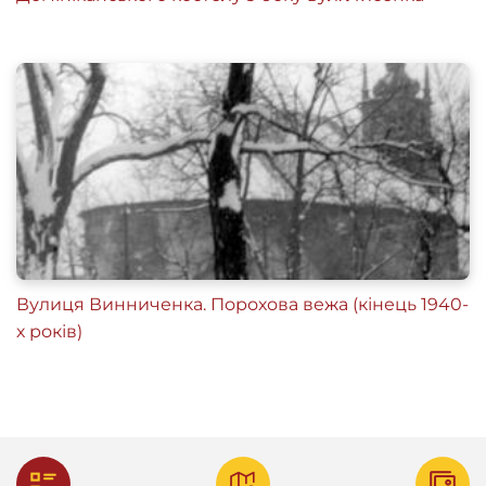
Вулиця Винниченка. Порохова вежа (кінець 1940-
х років)