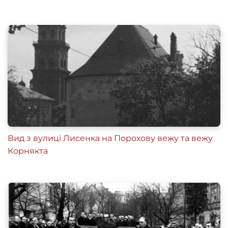
Вид з вулиці Лисенка на Порохову вежу та вежу
Корнякта