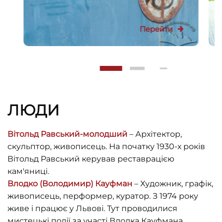
Перейти
ЛЮДИ
Вітольд Равський-молодший
– Архітектор,
скульптор, живописець. На початку 1930-х років
Вітольд Равський керував реставрацією
кам'яниці.
Влодко (Володимир) Кауфман
– Художник, графік,
живописець, перформер, куратор. З 1974 року
живе і працює у Львові. Тут проводилися
мистецькі події за участі Влодка Кауфмана