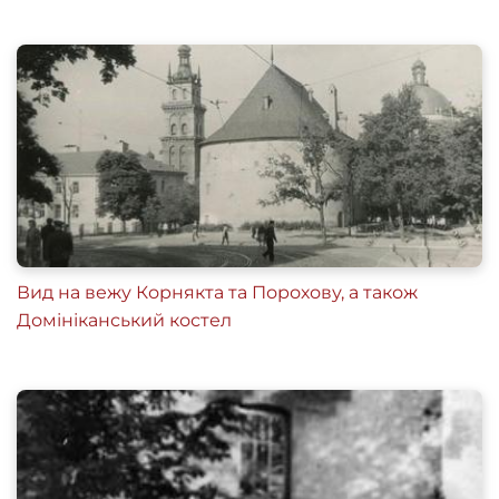
Вид на вежу Корнякта та Порохову, а також
Домініканський костел