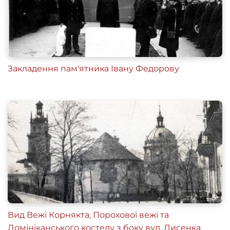
Закладення пам'ятника Івану Федорову
Вид Вежі Корнякта, Порохової вежі та
Домініканського костелу з боку вул. Лисенка