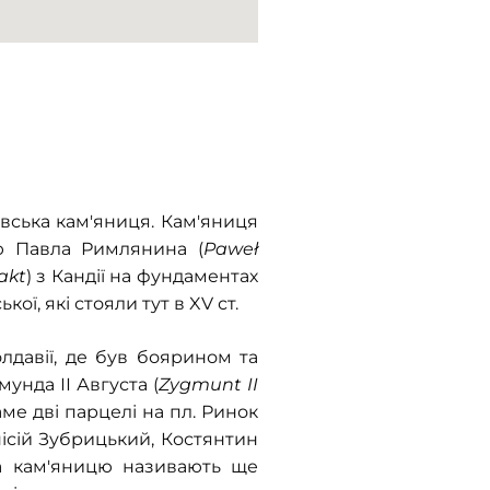
вська кам'яниця. Кам'яниця
тю Павла Римлянина (
Paweł
akt
) з Кандії на фундаментах
ї, які стояли тут в XV ст.
лдавії, де був боярином та
унда ІІ Августa (
Zygmunt II
аме дві парцелі на пл. Ринок
нісій Зубрицький, Костянтин
ка кам'яницю називають ще