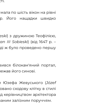
ті.
мала по шість вікон на рівні
ер. Його нащадки швидко
eski
) з дружиною Теофілією,
Jan III Sobieski
) (від 1647 р. –
Тоді ж було проведено першу
явився білокам'яний портал,
лежав його синові.
ям Юзефа Жевуського (
Józef
овано сходову клітку в стилі
ід керівництвом архітектора
кованим залізним поруччям.