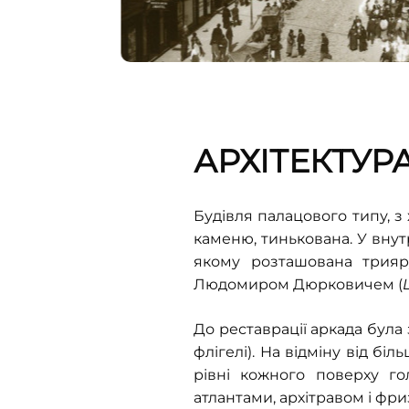
АРХІТЕКТУР
Будівля палацового типу, 
каменю, тинькована. У внутр
якому розташована трияру
Людомиром Дюрковичем (
До реставрації аркада була 
флігелі). На відміну від бі
рівні кожного поверху го
атлантами, архітравом і фри