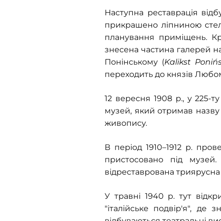
Наступна реставрація відбу
прикрашено ліпниною стелі 
планування приміщень. Кр
знесена частина галерей на 
Понінському (
Kalikst Ponińs
переходить до князів Любом
12 вересня 1908 р., у 225-
музей, який отримав назву "
живопису.
В період 1910–1912 р. про
пристосовано під музей
відреставрована триярусна 
У травні 1940 р. тут відк
"італійське подвір'я", де
відбуваються театральні ви