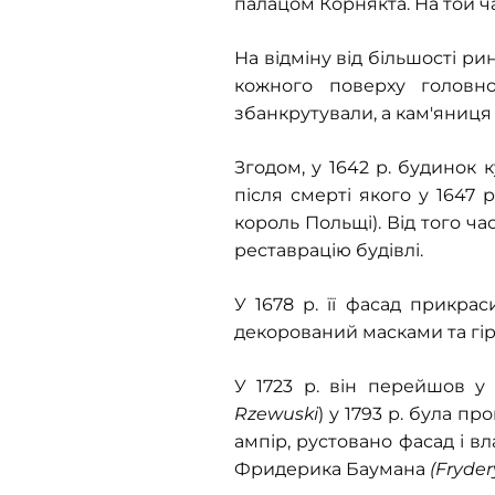
палацом Корнякта. На той ча
На відміну від більшості ри
кожного поверху головн
збанкрутували, а кам'яниця 
Згодом, у 1642 р. будинок
після смерті якого у 1647 
король Польщі). Від того ч
реставрацію будівлі.
У 1678 р. її фасад прикрас
декорований масками та гір
У 1723 р. він перейшов у
Rzewuski
) у 1793 р. була п
ампір, рустовано фасад і в
Фридерика Баумана
(Fryde