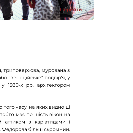
Перейти
, триповерхова, мурована з
бо "венеційське" подвір'я, у
у 1930-х рр. архітектором
 того часу, на яких видно ці
 тобто має по шість вікон на
й аттиком з каріатидами і
 І. Федорова більш скромний.