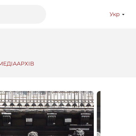
Укр
МЕДІААРХІВ
латформа
Бібліотека