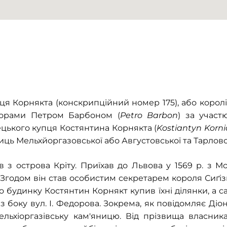
ця Корнякта (конскрипційний номер 175), або королі
кторами Петром Барбоном (
Petro Barbon
) за учас
рецького купця Костянтина Корнякта (
Kostiantyn Korni
иць Мельхйоргазовської або Августовської та Тарловсько
 з острова Кріту. Приїхав до Львова у 1569 р. з Мо
Згодом він став особистим секретарем короля Сиґізм
о будинку Костянтин Корнякт купив їхні ділянки, а с
 з боку вул. І. Федорова. Зокрема, як повідомляє Діо
Мельхіоргазівську кам'яницю. Від прізвища власни