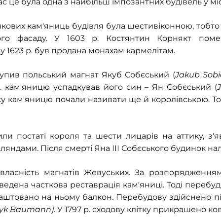
с це була одна з найбільш імпозантних будівель у міс
нкових кам'яниць будівля була шестивіконною, тобто 
ого фасаду. У 1603 р. Костянтин Корнякт пом
у 1623 р. був продана монахам кармелітам.
 купив польський магнат Якуб Собєський (
Jakub Sobi
р. кам'яницю успадкував його син – Ян Собєський (
асу кам'яницю почали називати ще й королівською. 
или постаті короля та шести лицарів на аттику, з'
ляндами. Після смерті Яна ІІІ Собєського будинок на
 власність магнатів Жевуських. За розпорядженн
роведена часткова реставрація кам'яниці. Тоді перебуд
лаштовано на ньому балкон. Перебудову здійснено п
ryk Baumann)
. У 1797 р. сходову клітку прикрашено 