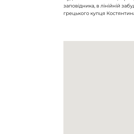
заповідника, в лінійній забу
грецького купця Костянтина