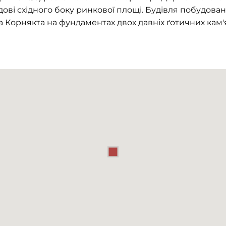
дові східного боку ринкової площі. Будівля побудована
 Корнякта на фундаментах двох давніх ґотичних кам'