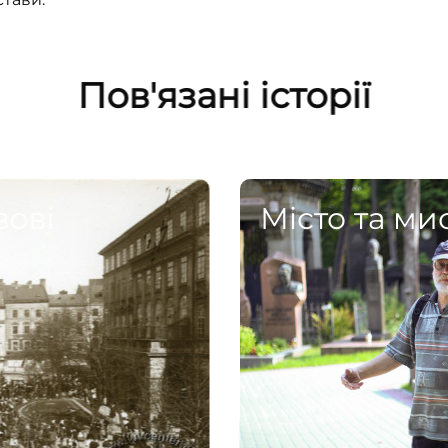
Пов'язані історії
вові
Місто та ми