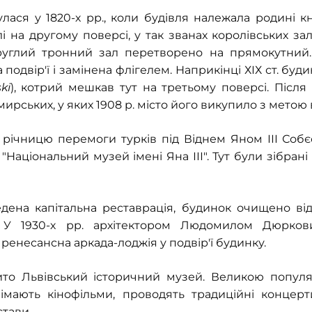
лася у 1820-х рр., коли будівля належала родині к
на другому поверсі, у так званах королівських зал
углий тронний зал перетворено на прямокутний. 
подвір'ї і замінена флігелем. Наприкінці ХІХ ст. бу
ki
), котрий мешкав тут на третьому поверсі. Після
ирських, у яких 1908 р. місто його викупило з метою 
ту річницю перемоги турків під Віднем Яном ІІІ Соб
Національний музей імені Яна ІІІ". Тут були зібрані 
ведена капітальна реставрація, будинок очищено від
. У 1930-х рр. архітектором Людомилом Дюрков
ренесансна аркада-лоджія у подвір'ї будинку.
рито Львівський історичний музей. Великою попул
 знімають кінофільми, проводять традиційні концерт
стави.