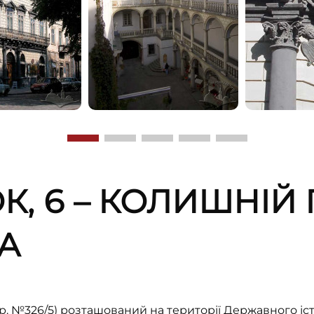
К, 6 – КОЛИШНІЙ
А
хор. №326/5) розташований на території Державного іс