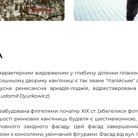
Перейти
А
з характерним видовженим у глибину ділянки планом
ішньому дворику кам'яниці є так зване "італійське" а
сна ренесансна аркадія-лоджія, відреставрована 
Ludomił Dyurkowicz
).
забудована флігелями початку ХІХ ст. (збегелися фото
льшості ринкових кам'яниць будівля є шестивіконною,
ловного західного фасаду. Цей фасад завершени
зом з консолями, увінчаний фігурами. Фасад від вул.