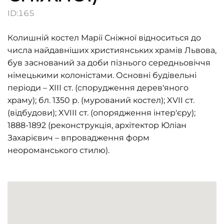
ID:
165
Колишній костел Марії Сніжної відноситься до
числа найдавніших християнських храмів Львова,
був заснований за доби пізнього середньовіччя
німецькими колоністами. Основні будівельні
періоди – ХІІІ ст. (спорудження дерев'яного
храму); бл. 1350 р. (мурований костел); XVII ст.
(відбудови); XVIII ст. (опорядження інтер'єру);
1888-1892 (реконструкція, архітектор Юліан
Захарієвич – впровадження форм
неороманського стилю).