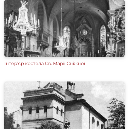
Інтер’єр костела Св. Марії Сніжної