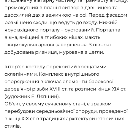
видовжену вівтарну частину та гранчасту апсиду,
прямокутний в плані притвор з дзвіницею та
двосхилий дах з вежичкою на осі. Перед фасадом
розмішено сходи, що ведуть до входу. Нижній
ярус вхідного порталу – рустований. Портал та
вікна, вміщені в глибоких нішах, мають
півциркульні аркові завершення. З півночі
добудована ризниця, мурована з цегли.
Інтер'єр костелу перекритий хрещатими
склепіннями. Комплекс внутрішнього
опорядження включає елементи барокової
дерев'яної різьби XVIII ст. та розписи кінця ХІХ ст.
(художник Е. Лєпший).
Об'єкт, у своєму сучасному стані, є зразком
перебудови середньовічної споруди, проведеної
в кінці ХІХ ст в традиціях архітектури історичних
стилів.