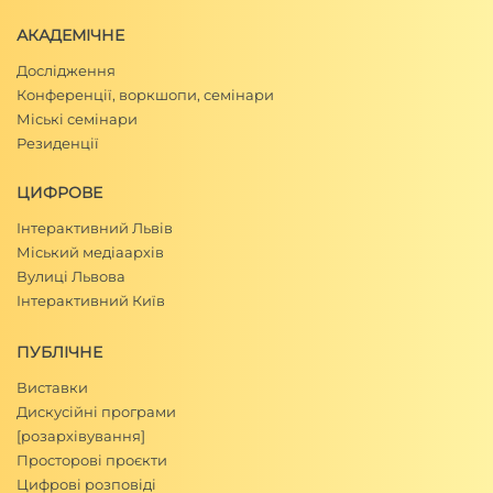
АКАДЕМІЧНЕ
Дослідження
Конференції, воркшопи, семінари
Міські семінари
Резиденції
ЦИФРОВЕ
Інтерактивний Львів
Міський медіаархів
Вулиці Львова
Інтерактивний Київ
ПУБЛІЧНЕ
Виставки
Дискусійні програми
[розархівування]
Просторові проєкти
Цифрові розповіді