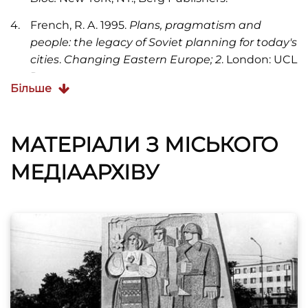
French, R. A. 1995.
Plans, pragmatism and
people: the legacy of Soviet planning for today's
cities
.
Changing Eastern Europe; 2
. London: UCL
Press.
Більше
Shaw, D. J. B. (1991).
Restructuring the Soviet
City. The Soviet Union : a new regional
geography?
M. Bradshaw. London ; New York,
МАТЕРІАЛИ З МІСЬКОГО
Belhaven Press : Halsted Press: 67-82.
МЕДІААРХІВУ
Smith, D. (1996)
The Socialist City. In Cities after
socialism : urban and regional change and
conflict in post-socialist societies
. Andrusz, G. D.
et al.Oxford, Blackwell, 71-99.