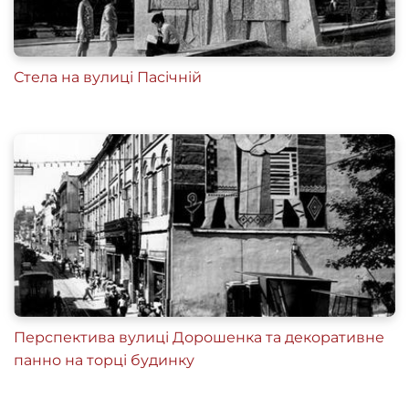
Стела на вулиці Пасічній
Перспектива вулиці Дорошенка та декоративне
панно на торці будинку