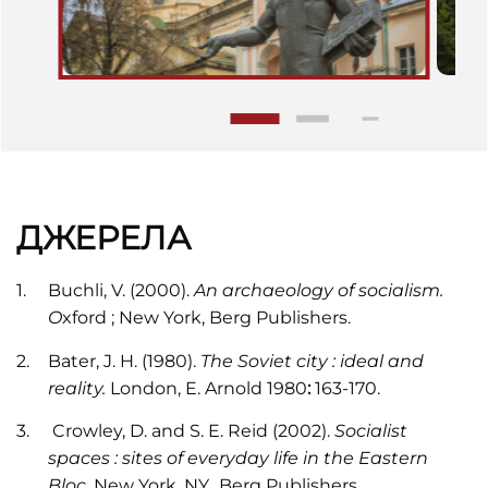
ДЖЕРЕЛА
Buchli, V. (2000).
An archaeology of socialism.
O
xford ; New York, Berg Publishers.
Bater, J. H. (1980).
The Soviet city : ideal and
reality.
London, E. Arnold 1980
:
163-170.
Crowley, D. and S. E. Reid (2002).
Socialist
spaces : sites of everyday life in the Eastern
Bloc.
New York, NY., Berg Publishers.