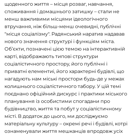
щоденного життя – місця розваг, навчання,
споживання і домашнього затишку – стали не
менш важливими місцями ідеологічного
втручання, ніж більш-менш очевидні, публічні
"місця соціалізму". Радянський наратив надавав
нового значення структурі і функціям міста.
Об’єкти, позначені цією темою на інтерактивній
карті, відображають типові структури
соціалістичного простору, його публічні і
приватні елементиі, його характерні будівлі, що
нагадують нам міські простори будь-де у межах
колишнього соціалістичного табору. У цій темі
поєднано офіційний дискурс і практики міського
планування із особистими спогадани про
будівництво, життя та побут у соціалістичному
місті. В додаток до цього, ми досліджуємо
матеріальну культуру – окремі речі і будівлі, котрі
ознаменували життя мешканців впродовж усіх