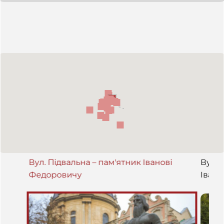
Вул. Підвальна – пам'ятник Іванові
Вул. 
Федоровичу
Івано