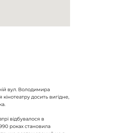
сній вул. Володимира
 кінотеатру досить вигідне,
ка.
атрі відбувалося в
 1990 роках становила