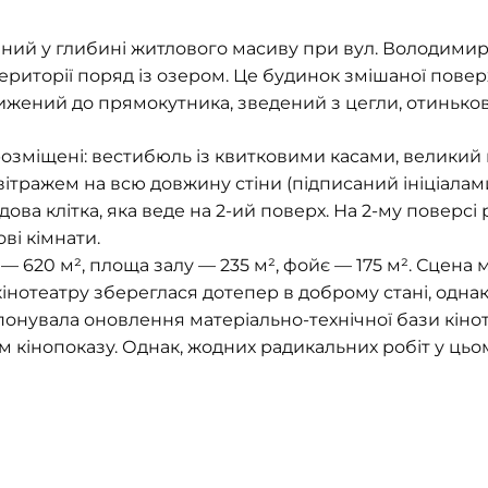
ий у глибині житлового масиву при вул. Володимира
риторії поряд із озером. Це будинок змішаної поверхов
ижений до прямокутника, зведений з цегли, отинько
розміщені: вестибюль із квитковими касами, великий 
ражем на всю довжину стіни (підписаний ініціалами Ц
дова клітка, яка веде на 2-ий поверх. На 2-му поверсі 
ві кімнати.
 620 м², площа залу — 235 м², фойє — 175 м². Сцена 
інотеатру збереглася дотепер в доброму стані, однак
понувала оновлення матеріально-технічної бази кінот
кінопоказу. Однак, жодних радикальних робіт у цьом