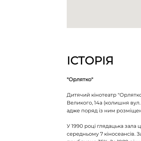
ІСТОРІЯ
"Орлятко"
Дитячий кінотеатр
"
Орлятк
Великого, 14а (колишня вул
адже поряд із ним розміщені
У 1990 році глядацька зала ц
середньому 7 кіносеансів. З