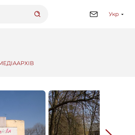
Укр
МЕДІААРХІВ
латформа
Бібліотека