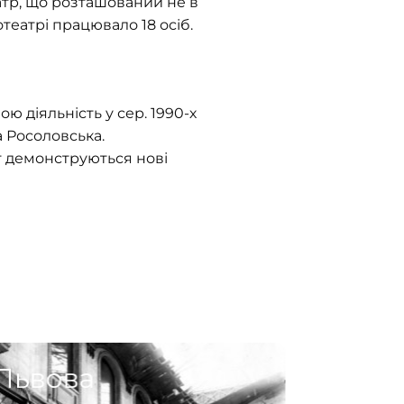
театр, що розташований не в
отеатрі працювало 18 осіб.
ю діяльність у сер. 1990-х
а Росоловська.
ут демонструються нові
 Львова
Соціа