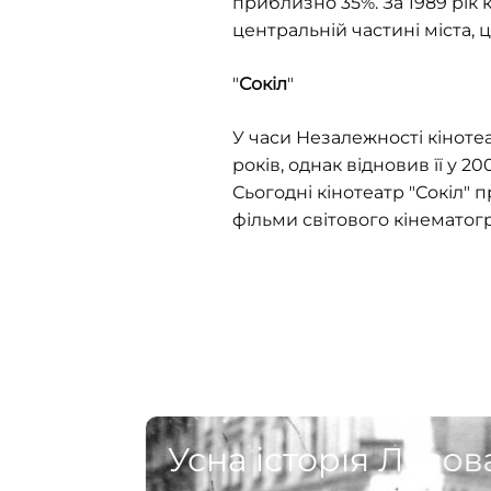
приблизно 35%. За 1989 рік к
центральній частині міста, ц
"
Сокіл
"
У часи Незалежності кінот
років, однак відновив її у 
Сьогодні кінотеатр
"
Сокіл
"
пр
фільми світового кінематогр
Усна історія Львов