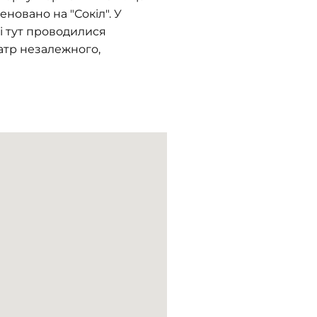
новано на "Сокіл". У
 і тут проводилися
еатр незалежного,