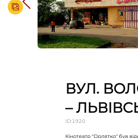
ВУЛ. ВО
– ЛЬВІВ
ID:
1920
Кінотеатр "Орлятко" був від