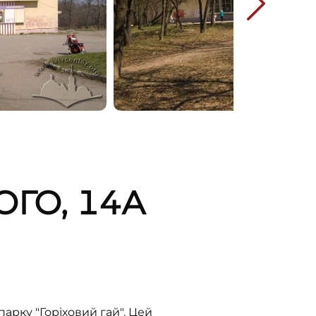
ГО, 14А
арку "Горіховий гай". Цей