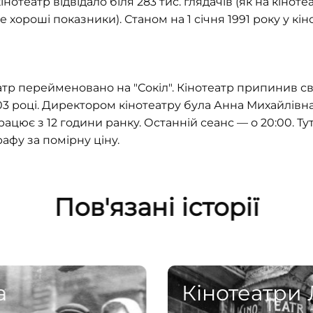
інотеатр відвідало біля 283 тис. глядачів (як на кіно
е хороші показники). Станом на 1 січня 1991 року у кін
еатр перейменовано на
"
Сокіл
"
. Кінотеатр припинив сво
2003 році. Директором кінотеатру була Анна Михайлівн
ацює з 12 години ранку. Останній сеанс — о 20:00. Т
афу за помірну ціну.
Пов'язані історії
а
Кінотеатри