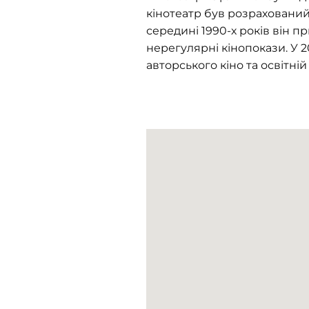
кінотеатр був розрахований 
середині 1990-х років він пр
нерегулярні кінопокази. У 2
авторського кіно та освітній