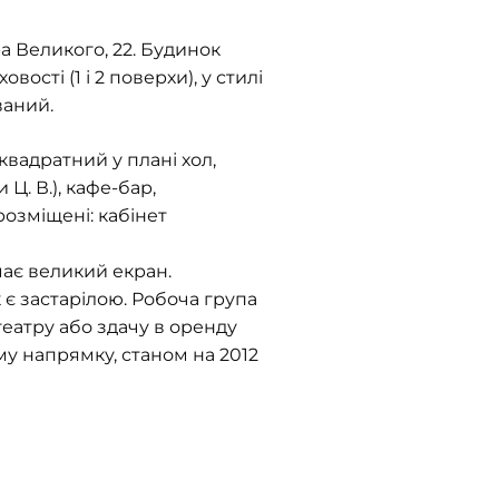
 Великого, 22. Будинок
ості (1 і 2 поверхи), у стилі
ваний.
квадратний у плані хол,
. В.), кафе-бар,
розміщені: кабінет
має великий екран.
 є застарілою. Робоча група
еатру або здачу в оренду
у напрямку, станом на 2012