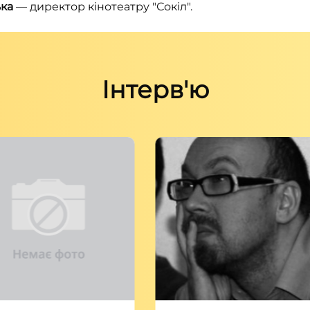
ька
— директор кінотеатру
"
Сокіл
"
.
Інтерв'ю