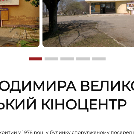
ЛОДИМИРА ВЕЛИКО
СЬКИЙ КІНОЦЕНТР
критий у 1978 році у будинку спорудженому посеред п