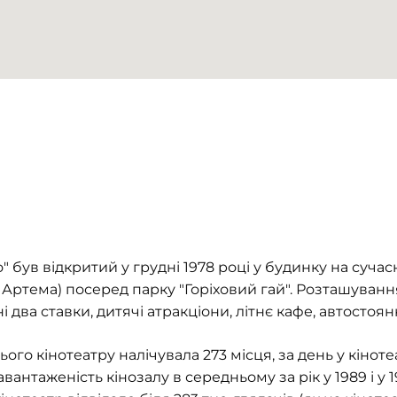
о
"
був відкритий у грудні 1978 році у будинку на суча
. Артема) посеред парку
"
Горіховий гай
"
. Розташування
 два ставки, дитячі атракціони, літнє кафе, автостоян
ього кінотеатру налічувала 273 місця, за день у кіноте
авантаженість кінозалу в середньому за рік у 1989 і у