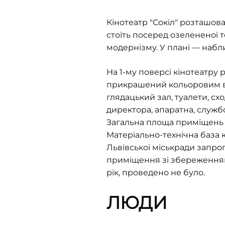
Кінотеатр
"
Сокіл
"
розташован
стоїть посеред озелененої те
модернізму. У плані — набл
На 1-му поверсі кінотеатру 
прикрашений кольоровим віт
глядацький зал, туалети, схо
директора, апаратна, службо
Загальна площа приміщень —
Матеріально-технічна база к
Львівської міськради запро
приміщення зі збереженням 
рік, проведено не було.
ЛЮДИ