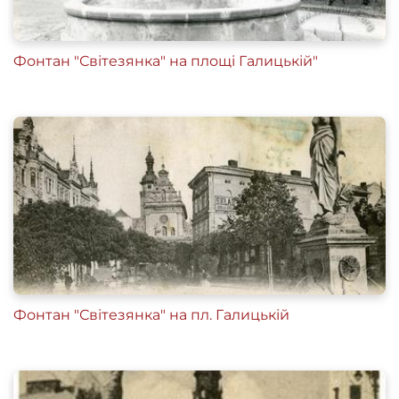
Фонтан "Світезянка" на площі Галицькій"
Фонтан "Світезянка" на пл. Галицькій