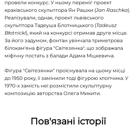
провели конкурс. У ньому переміг проект
краківського скульптора Ян Рашки (
Jan
Raschka
)
.
Реалізували, однак, проект львівського
скульптора Тадеуша Блотницького (
Tadeusz
Bł
otnicki
), який на конкурсі отримав друге місце.
За його задумом, фонтан увінчала триметрова
білокам'яна фігура "Світезянка", що зображала
міфічну постать з балади Адама Міцкевича.
Фігура "Світезянки" проіснувала на цьому місці
до 1950 року, її замінили тоді фігурою хлопчика. У
1970-х замість неї розмістили скульптурну
композицію авторства Олега Микити.
Пов'язані історії