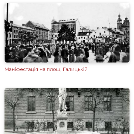
Маніфестація на площі Галицькій