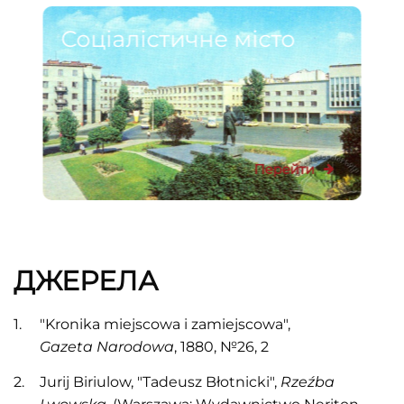
Соціалістичне місто
Перейти
ДЖЕРЕЛА
"Kronika miejscowa i zamiejscowa",
Gazeta
Narodowa
, 1880, №26, 2
Jurij Biriulow, "Tadeusz Błotnicki",
Rzeź
ba