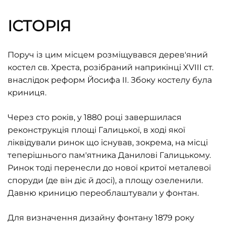
ІСТОРІЯ
Поруч із цим місцем розміщувався дерев'яний
костел св. Хреста, розібраний наприкінці XVIII ст.
внаслідок реформ Йосифа ІІ. Збоку костелу була
криниця.
Через сто років, у 1880 році завершилася
реконструкція площі Галицької, в ході якої
ліквідували ринок що існував, зокрема, на місці
теперішнього пам'ятника Данилові Галицькому.
Ринок тоді перенесли до нової критої металевої
споруди (де він діє й досі), а площу озеленили.
Давню криницю переоблаштували у фонтан.
Для визначення дизайну фонтану 1879 року