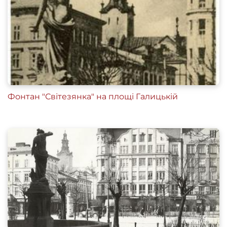
Фонтан "Світезянка" на площі Галицькій