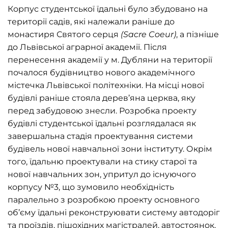
Корпус студентської їдальні було збудовано на
території садів, які належали раніше до
монастиря Святого серця
(Sacre Coeur)
, а пізніше
до Львівської аграрної академії. Після
перенесення академії у м. Дубляни на території
почалося будівництво нового академічного
містечка Львівської політехніки. На місці нової
будівлі раніше стояла дерев’яна церква, яку
перед забудовою знесли. Розробка проекту
будівлі студентської їдальні розглядалася як
завершальна стадія проектування системи
будівель нової навчальної зони інституту. Окрім
того, їдальню проектували на стику старої та
нової навчальних зон, упритул до існуючого
корпусу №3, що зумовило необхідність
паралельно з розробкою проекту основного
об’єму їдальні реконструювати систему автодоріг
та проїздів, пішохідних магістралей, автостоянок,