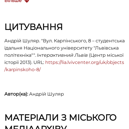
Більше
Львовского Ордена Ленина
Политехнического Института. Отдельные
Части
Проекта
Студенческой Столовой на 850
ЦИТУВАННЯ
Мест с Централизованным Базовым Складом
Сырья (Львов, 1978), 20.
Андрій Шуляр. "Вул. Карпінського, 8 – cтудентська
Юрій Бірюльов, Архітектура Львова. Час і стилі
їдальня Національного університету "Львівська
ХІІІ–ХХІ ст.(Львів: Центр Європи, 2008), 624-720.
політехніка"".
Інтерактивний Львів
(Центр міської
історії 2013). URL:
https://lia.lvivcenter.org/uk/objects
/karpinskoho-8/
Автор(ка):
Андрій Шуляр
МАТЕРІАЛИ З МІСЬКОГО