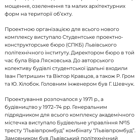
мощення, озеленення та малих архітектурних
форм на території об’єкту.
Проектною організацією для всього нового
комплексу виступало Студентське проектно-
конструкторське бюро (СПКБ) Львівського
політехнічного інституту. Директором бюро в той
час була Віра Лясковська. До авторського
колективу будівлі студентської їдальні входили
Іван Петришин та Віктор Кравцов, а також Р. Гром
та Ю. Хілобок. Головним інженером був Г. Шевчук.
Проектування розпочалося у 1971 р., а
будівництво у 1972–74 рр. Генеральним
підрядником для всього комплексу академічного
містечка виступало Будівельне управління №15
тресту “Львівпромбуд” комбінату “Львівпромбуд”.
Замовником був Львівський політехнічний