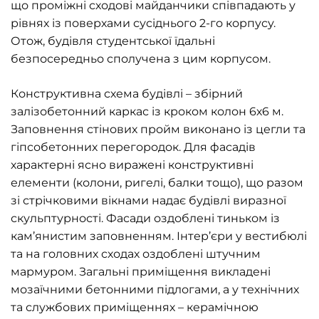
що проміжні сходові майданчики співпадають у
рівнях із поверхами сусіднього 2-го корпусу.
Отож, будівля студентської їдальні
безпосередньо сполучена з цим корпусом.
Конструктивна схема будівлі – збірний
залізобетонний каркас із кроком колон 6х6 м.
Заповнення стінових пройм виконано із цегли та
гіпсобетонних перегородок. Для фасадів
характерні ясно виражені конструктивні
елементи (колони, ригелі, балки тощо), що разом
зі стрічковими вікнами надає будівлі виразної
скульптурності. Фасади оздоблені тиньком із
кам’янистим заповненням. Інтер’єри у вестибюлі
та на головних сходах оздоблені штучним
мармуром. Загальні приміщення викладені
мозаїчними бетонними підлогами, а у технічних
та службових приміщеннях – керамічною