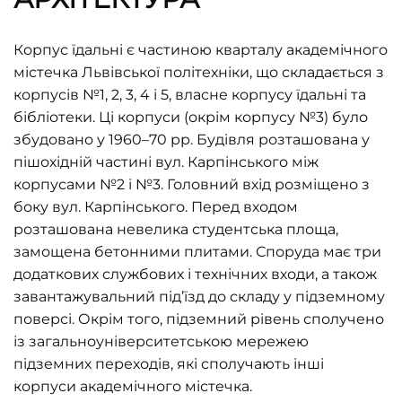
Корпус їдальні є частиною кварталу академічного
містечка Львівської політехніки, що складається з
корпусів №1, 2, 3, 4 і 5, власне корпусу їдальні та
бібліотеки. Ці корпуси (окрім корпусу №3) було
збудовано у 1960–70 рр. Будівля розташована у
пішохідній частині вул. Карпінського між
корпусами №2 і №3. Головний вхід розміщено з
боку вул. Карпінського. Перед входом
розташована невелика студентська площа,
замощена бетонними плитами. Споруда має три
додаткових службових і технічних входи, а також
завантажувальний під’їзд до складу у підземному
поверсі. Окрім того, підземний рівень сполучено
із загальноуніверситетською мережею
підземних переходів, які сполучають інші
корпуси академічного містечка.