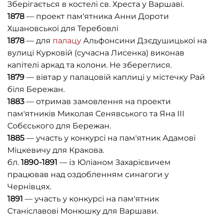
Зберігається в костелі св. Хреста у Варшаві.
1878
— проект пам'ятника Анни Дороти
Хшановської для Теребовлі
1878
— для
палацу
Альфонсини Дзєдушицької на
вулиці Курковій (сучасна Лисенка) виконав
капітелі аркад та колони. Не збереглися.
1879
— вівтар у палацовій каплиці у містечку Рай
біля Бережан.
1883
— отримав замовлення на проекти
пам'ятників Миколая Сенявського та Яна ІІІ
Собєського для Бережан.
1885
— участь у конкурсі на пам'ятник Адамові
Міцкевичу для Кракова.
бл.
1890-1891
— із Юліаном Захарієвичем
працював над оздобленням синагоги у
Чернівцях.
1891
— участь у конкурсі на пам'ятник
Станіславові Монюшку для Варшави.