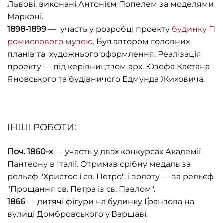
Львові, виконані Антонієм Попелем за моделями
Марконі.
1898-1899
— участь у розробці проекту
будинку П
ромислового музею
. Був автором головних
планів та художнього оформлення. Реалізація
проекту — під керівництвом арх. Юзефа Каєтана
Яновського та будівничого Едмунда Жиховича.
ІНШІ РОБОТИ:
Поч. 1860-х
— участь у двох конкурсах Академії
Пантеону в Італії. Отримав срібну медаль за
рельєф "Христос і св. Петро", і золоту — за рельєф
"Прощання св. Петра із св. Павлом".
1866
— дитячі фігури на будинку Ґранзова на
вулиці Домбровського у Варшаві.