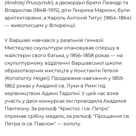
(
Andrzej
Pruszy
ń
ski
)
, а двоюрідні брати Леандр та
Владислав (1848–1915), діти Генрика Марконі, були
архітекторами, а Кароль Антоній Титус (1864–1864)
— живописцем у Флоренції.
У Варшаві навчався у реальній гімназії.
Мистецтво скульптури опановував спершу в
майстерні свого батька, у 1856–1858 роках — на
скульптурному відділенні Варшавської школи
образотворчих мистецтв у Константи Геґеля
(
Konstanty
Hegel
).
Продовжив навчання у 1859-
1862 роках у Академії св. Луки в Римі під
керівництвом Адамо Тадоліні. У цей час взяв
участь у двох конкурсах які проводила Академія
Пантеону. За рельєф "Христос і св. Петро"
отримав срібну медаль, за рельєф "Прощання св.
Петра із св. Павлом" — золоту.