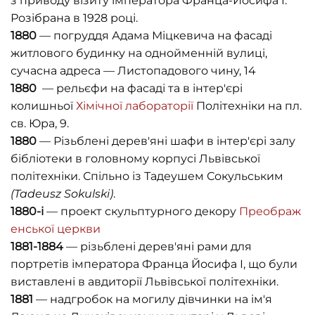
з приводу візиту імператора Франца-Йосифа І.
Розібрана в 1928 році.
1880
— погруддя Адама Міцкевича на фасаді
житлового будинку на однойменній вулиці,
сучасна адреса — Листопадового чину, 14
1880
— рельєфи на фасаді та в інтер'єрі
колишньої
Хімічної лабораторії
Політехніки на пл.
св. Юра, 9.
1880
— Різьблені дерев'яні шафи в інтер'єрі залу
бібліотеки в головному корпусі Львівської
політехніки. Спільно із Тадеушем Сокульським
(
Tadeusz
Sokulski
)
.
1880-і
— проект скульптурного декору
Преображ
енської церкви
1881-1884
— різьблені дерев'яні рами для
портретів імператора Франца Йосифа І, що були
виставлені в авдиторії Львівської політехніки.
1881
— надгробок на могилу дівчинки на ім'я