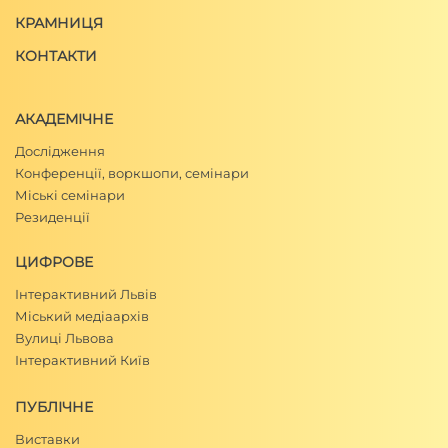
Ігор Сьомочкін, "ХІХ ст. Л. Марконі",
Галицька
КРАМНИЦЯ
брама
, (Львів: Центр Європи, 2000), №8(68),
КОНТАКТИ
16.
АКАДЕМІЧНЕ
Дослідження
Конференції, воркшопи, семінари
Міські семінари
Резиденції
ЦИФРОВЕ
Інтерактивний Львів
Міський медіаархів
Вулиці Львова
Інтерактивний Київ
ПУБЛІЧНЕ
Виставки