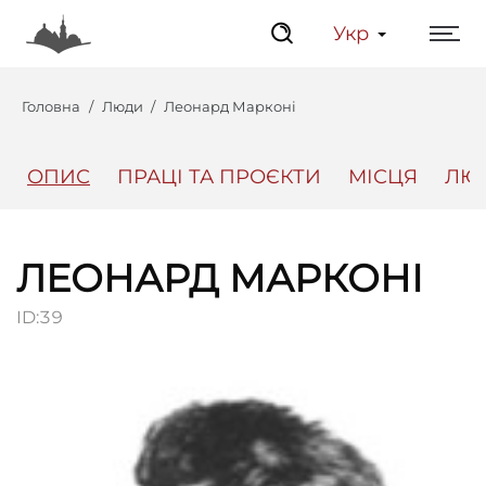
Укр
Головна
Люди
Леонард Марконі
ОПИС
ПРАЦІ ТА ПРОЄКТИ
МІСЦЯ
ЛЮ
Центр
Інтерактивний Ль
ЛЕОНАРД МАРКОНІ
ID:
39