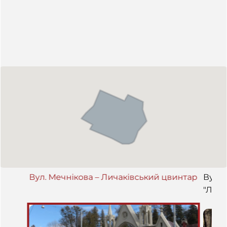
Вул. Мечнікова – Личаківський цвинтар
Вул. 
"Льві
справ