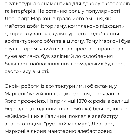
скульптурна орнаментика для декору екстер'єрів
та інтер'єрів. Не останню роль у популярності
Леонарда Марконі зіграло його вміння, як
майстра доби історизму, комплексно підходити
до проектування скульптурного оздоблення
архітектурного об'єкта в цілому. Тому Марконі був
скульптором, який не знав простоїв, працював
дуже активно, був задіяний до оздоблення
більшості найважливіших громадських будівель
свого часу в місті.
Окрім роботи із архітектурними об'єктами, у
Марконі були й інші зацікавлення, пов'язані з
його професією. Наприкінці 1870-х років в селищі
Берездівці (тодішній повіт Бібрка) біля одного із
найвідоміших в Галичині покладів алебастру,
знаного тоді як "руський мармур", Леонард
Марконі відкрив майстерню алебастрових