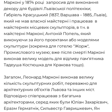
Марконі у 1874 році запросив для виконання
декору для будівлі Львівської політехніки;
Ґабріель Красуцький (1837, Варшава – 1885, Львів),
який не мав власної майстерні і працював в
майстернях місцевих скульпторів, в т.ч. в
майстерні Марконі; Антоній Попель, який
виконуючи за його проектами або моделями
скульптури (зокрема для готелю "Жорж",
Промислового музею; вже після смерті Марконі
виконав велику модель для відливу пам'ятника
Тадеуша Костюшка для Кракова тощо).
Загалом, Леонард Марконі виконав велику
кількість скульптурних робіт, переважно для
архітектурних об'єктів Львова та інших міст.
Відповідно співпрацював з багатьма
архітекторами, серед яких були Юліан Захарієвич,
Еразм Герматнік, Сильвестр Гавришкевич, Ян