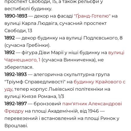
проспект Свободи, 15, а також рельєфи у
вестибюлі будинку.
1890-1893
— декор на фасаді
"Ґранд-Готелю"
на
вулиці Карла Людвіга, сучасний проспект
Свободи, 13
1892
— декор будинку на вулиці Подлєвського, 8
(сучасна Гребінки).
1892
— фігура Діви Марії у ніші будинку на
вулиці
Чарнецького, 1
(сучасна Винниченка), не
збереглася.
1892-1893
— алегорична скульптурна група
"Тріумф Справедливості" на
будинку Крайового с
уду
, тепер корпус Львівської політехніки на
вулиці Князя Романа, 1/3
1892-1897
— бронзовий
пам'ятник Александрові
Фредру
на площі Академічній, від 1946 —
перевезений і встановлений на площі Ринок у
Вроцлаві.