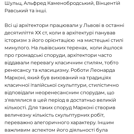
Шульц, Альфред Каменобродський, Вінцентій
Равський та інші.
Всі ці архітектори працювали у Львові в останні
десятиліття ХХ ст, коли в архітектурі панував
історизм з його орієнтацією на мистецькі стилі
минулого. На львівських теренах, коли йшлося
про громадські споруди, архітектори часто
віддавали перевагу класичним стилям, тобто
ренесансу та класицизму. Роботи Леонарда
Марконі, який був вихований на традиціях
класичної італійської скульптури, стилістично
відповідали неоренесансним спорудам, що
з'являлися в цей період в достатньо великій
кількості. Для таких споруд Марконі створив
величезну кількість скульптурних робіт,
переважно алегоричного характеру. Іншим
важливим аспектом його діяльності була