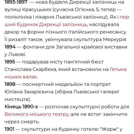
1893-1897
— нова будівля Дирекції залізниць на
вулиці Красуцьких (сучасна Огієнка, 5, тепер —
поліклініка і лікарня Львівської залізниці). Як і
пер
ший будинок Дирекції залізниць
, наслідувала
декор та форми пізнього італійського ренесансу.
Її ризаліт також увінчувала скульптура Меркурія
1894
— фонтани для Загальної крайової виставки
у Львові.
1895
— подарував місту пам'ятний бюст
Станіслава Скарбека, який встановили на
Гетьма
нських валах
.
1898
— посмертний медальйон та портрет
Юліана Захарієвича (збірка Львівської галереї
мистецтв).
Кінець 1890-х
— розпочав скульптурні роботи для
Великого міського театру
, але не встиг закінчити
через смерть.
1901
— скульптури на будинку готелю "Жорж" у