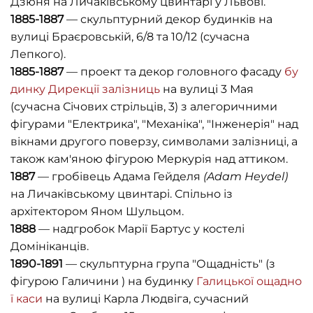
Дзюня на Личаківському цвинтарі у Львові.
1885-1887
— скульптурний декор будинків на
вулиці Браєровській, 6/8 та 10/12 (сучасна
Лепкого).
1885-1887
— проект та декор головного фасаду
бу
динку Дирекції залізниць
на вулиці 3 Мая
(сучасна Січових стрільців, 3) з алегоричними
фігурами "Електрика", "Механіка", "Інженерія" над
вікнами другого поверзу, символами залізниці, а
також кам'яною фігурою Меркурія над аттиком.
1887
— гробівець Адама Гейдeля
(
Adam
Heydel
)
на Личаківському цвинтарі. Спільно із
архітектором Яном Шульцом.
1888
— надгробок Марії Бартус у костелі
Домініканців.
1890-1891
— скульптурна група "Ощадність" (з
фігурою Галичини ) на будинку
Галицької ощадно
ї каси
на вулиці Карла Людвіга, сучасний