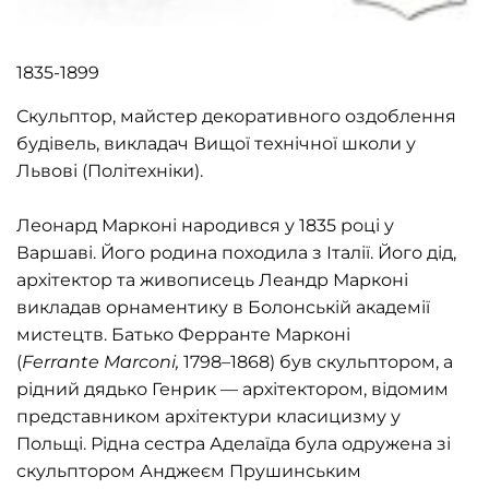
1835-1899
Скульптор, майстер декоративного оздоблення
будівель, викладач Вищої технічної школи у
Львові (Політехніки).
Леонард Марконі народився у 1835 році у
Варшаві. Його родина походила з Італії. Його дід,
архітектор та живописець Леандр Марконі
викладав орнаментику в Болонській академії
мистецтв. Батько Ферранте Марконі
(
Ferrante
Marconi
,
1798–1868) був скульптором, а
рідний дядько Генрик — архітектором, відомим
представником архітектури класицизму у
Польщі. Рідна сестра Аделаїда була одружена зі
скульптором Анджеєм Прушинським