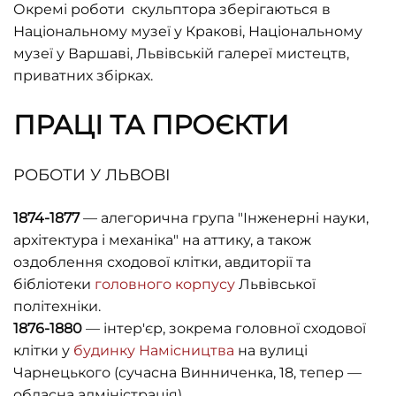
Окремі роботи скульптора зберігаються в
Національному музеї у Кракові, Національному
музеї у Варшаві, Львівській галереї мистецтв,
приватних збірках.
ПРАЦІ ТА ПРОЄКТИ
РОБОТИ У ЛЬВОВІ
1874-1877
— алегорична група "Інженерні науки,
архітектура і механіка" на аттику, а також
оздоблення сходової клітки, авдиторії та
бібліотеки
головного корпусу
Львівської
політехніки.
1876-1880
— інтер'єр, зокрема головної сходової
клітки у
будинку Намісництва
на вулиці
Чарнецького (сучасна Винниченка, 18, тепер —
обласна адміністрація).