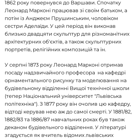
1862 року повернувся до Варшави. Спочатку
Леонард Марконі працював зі своїм батьком, а
потім із Анджеєм Прушинським, чоловіком
сестри Аделаїди. У цей період він виконав
близько двадцяти скульптур для різноманітних
архітектурних об'єктів, а також скульптурних
портретів, релігійних композицій та ін.
У серпні 1873 року Леонард Марконі отримав
посаду надзвичайного професора на кафедрі
орнаментального рисунку та моделювання на
будівельному відділенні Вищої технічної школи
(тепер Національний університет "Львівська
політехніка"). З 1877 року він очолив цю кафедру,
відтоді керував нею аж до самої смерті. У 1881/82,
1882/83 та 1886/87 навчальних роках був також
деканом будівельного відділення. У літературі
згадується як вчитель відомих львівських