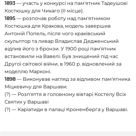
1893
— участь у конкурсі на пам'ятник Тадеушові
Костюшку для Чикаго (ІІ місце).
1895
— розпочав роботу над пам'ятником
Костюшка для Кракова, модель завершив
Антоній Попель, після чого краківський
скульптор та ливар Владислав Дедженський
відлив його з бронзи. У 1900 році пам'ятник
встановили на Вавелі. Був знищений під час
Другої світової війни, в 1960 р. відновлений за
моделлю Марконі.
1898
— Виконував нагляд за відливом пам'ятника
Міцкевичу для Варшави.
(?) — Розп'яття в головному вівтарі Костелу Всіх
Святих у Варшаві
(?) — Каріатиди в палаці Кроненберга у Варшаві.