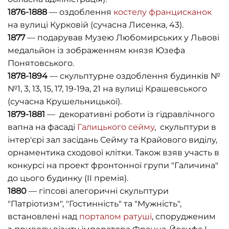
1876-1888
— оздоблення
костелу францисканок
на вулиці Курковій (сучасна Лисенка, 43).
1877
— подарував Музею Любомирських у Львові
медальйон із зображенням князя Юзефа
Понятовського.
1878-1894
— скульптурне оздоблення будинків №
№1, 3, 13, 15, 17, 19-19а, 21 на вулиці Крашевського
(сучасна Крушельницької).
1879-1881
— декоративні роботи із гідравлічного
вапна на фасаді
Галицького сейму
, скульптури в
інтер'єрі зал засідань Сейму та Крайового виділу,
орнаментика сходової клітки. Також взяв участь в
конкурсі на проект фронтонної групи "Галичина"
до цього будинку (ІІ премія).
1880
— гіпсові алегоричні скульптури
"Патріотизм", "Гостинність" та "Мужність",
встановлені над
порталом ратуші
, спорудженим