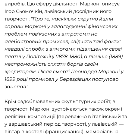
виробів. Цю сферу діяльності Марконі описує
Ігор Сьомочкін, львівський дослідник його
творчості:
"Про те, наскільки скрутно йшли
справи Марконі у залагодженні фінансових
проблем пов'язаних з витратами на
алебастровий промисел, свідчать такі факти:
невдалі спроби з вимогами підвищення своєї
платні у Політехніці (1878-1880), а пізніше (1889)
неспроможність сплати боргів своїм
кредиторам. Після смерті Леонарда Марконі у
1899 році промисел у Берездівцях поступово
занепав".
Крім оздоблювальних скульптурних робіт, в
творчості Марконі зустрічаються також окремі
релігійні композиції (переважно в італійський та
у варшавський період творчості, у львівській —
вівтар в костелі францисканок), меморіальна,