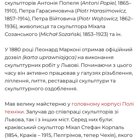
скульпторів Антонія Попеля (
Antoni
Popiel
,
1865–
1910), Петра Гарасимовича (
Piotr
Harasimowicz
,
1857–1914), Петра Війтовича (
Piotr
Wojtowicz
,
1862–
1936), живописця та скульптора Міхала
Созанського (
Micha
ł
Soza
ń
ski
,
1853–1923) та ін.
У 1880 році Леонард Марконі отримав офіційний
дозвіл
(
karta
uprawniaj
ą
ca
)
на виконання
скульптурних робіт у Львові. Починаючи з цього
часу він активно працював у галузях різьблення,
ліплення, лиття, реставрації скульптури та
скульптурного оздоблення.
Мав велику майстерню у
головному корпусі Полі
техніки
. Залучав до співпраці скульпторів зі
Львова, так і з інших міст. Серед них були:
краківський скульптор Міхал Стефан Корпаль
(1854, Краків – 1915, Пелгрімов, тепер Чехія), якого