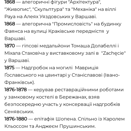
1868
— алегоричні фігури "Архітектура",
"Живопис", "Скульптура" та "Механіка" на віллі
Рауа на Алеях Уяздовських у Варшаві.
1868
— алегорична "Промисловість" на будинку
Фаянса на вулиці Краківське передмістя у
Варшаві.
1870
— гіпсові медальйони Томаша Долабеллі і
Міхала Стаховіча у виставковому залі в "Zachęcie"
у Варшаві.
1875
— Надгробок на могилі Мавриція
Ґославського на цвинтарі у Станіславові (Івано-
Франківськ).
1876-1878
— керував реставраційними роботами
у замковому костелі в Бережанах, взяв
безпосередню участь у консервації надгробків
Сенявських.
1876-1880
— епітафія Шопена. Спільно із Каролем
Кльоссом та Анджеєм Прушинським.