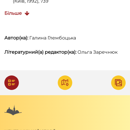
(Київ, 1992), 739
Володимир Вуйцик, Роман Липка,
Зустріч зі
Більше
Львовом
, (Львів: Каменяр, 1987), с. 107, 110
Володимир Вуйцик,
Державний історико-
Автор(ка):
Галина Глембоцька
архітектурний заповідник у Львові
, (Львів:
Каменяр, 1991), с. 37
Літературний(а) редактор(ка):
Ольга Заречнюк
Карта-схема "Личаківський цвинтар", №116,
(Львів, 1992)
С. Рыжков, "Где сейчас известные львовские
памятники",
Высокий Замок
, 1992, №3
Павло Гранкін, "Залізничні алегорії на
львівських вулицях",
Галицька брама
, 1996,
№14, с. 13
Ігор Сьомочкін,
Державний університет
"
Львівська політехніка
"
. Буклет
, (Львів, 1994)