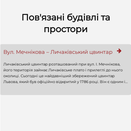
Пов'язані будівлі та
простори
Вул. Мечнікова – Личаківський цвинтар
Личаківський цвинтар розташований при вул. І. Мечнікова,
його територія займає Личаківське плато і прилеглі до нього
околиці. Сьогодні це найдавніший збережений цвинтар
Львова, який був офіційно відкритий у 1786 році. Він є одним із
найвідоміших європейських некрополів, який містить велику
кількість мистецьких пам'яток, визнаний пам'яткою історії,
археології та мистецтва національного значення. Тут
розміщені могили багатьох видатних осіб, військові поховання
часів Першої та Другої світових воєн, тощо.