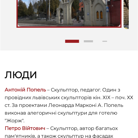
ЛЮДИ
Антоній Попель
– Скульптор, педагог. Один з
провідних львівських скульпторів кін. ХІХ – поч. ХХ
ст. За проектами Леонарда Марконі А. Попель
виконав алегоричні скульптури для готелю
"Жорж".
Петро Війтович
– Скульптор, автор багатьох
пам'ятників, а також скульптур на фасадах