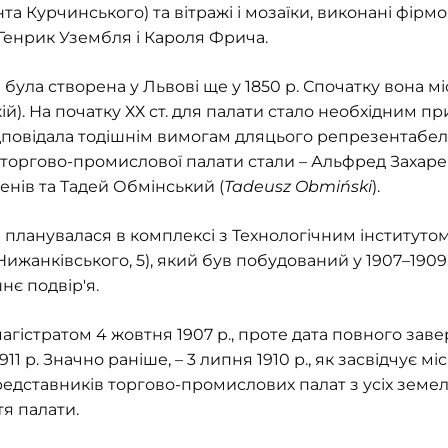
а Курчинського) та вітражі і мозаїки, виконані фірм
Генрик Узембля і Кароля Фрича.
ула створена у Львові ще у 1850 р. Спочатку вона мі
ій). На початку ХХ ст. для палати стало необхідним п
ідповідала тодішнім вимогам дляцього репрезентабе
торгово-промислової палати стали – Альфред Захаре
енів та Тадей Обмінський (
Tadeusz Obmiński
).
планувалася в комплексі з Технологічним інституто
ижанківського, 5), який був побудований у 1907–1909 р
нє подвір'я.
гістратом 4 жовтня 1907 р., проте дата повного заве
911 р. Значно раніше, – 3 липня 1910 р., як засвідчує м
представників торгово-промислових палат з усіх зем
тя палати.