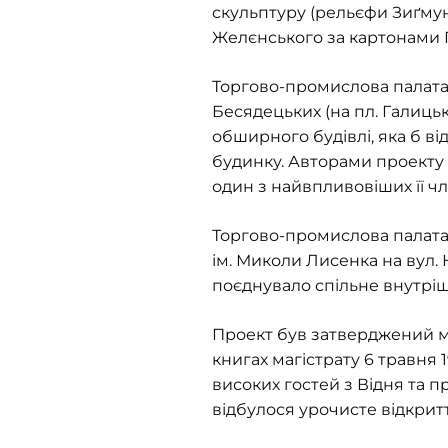
скульптуру (рельєфи Зиґмунт
Желєнського за картонами 
Торгово-промислова палата б
Бесядецьких (на пл. Галицьк
обширного будівлі, яка б в
будинку. Авторами проекту 
один з найвпливовіших її чл
Торгово-промислова палата 
ім. Миколи Лисенка на вул. Н
поєднувало спільне внутріш
Проект був затверджений ма
книгах магістрату 6 травня 1
високих гостей з Відня та 
відбулося урочисте відкрит