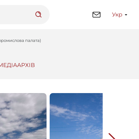
Укр
-промислова палата)
МЕДІААРХІВ
латформа
Бібліотека