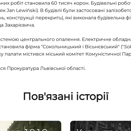
ьних робіт становила 60 тисяч корон. Будівельні роб
к Jan Lewiński). В будівлі були застосовані залізобет
нь, конструкції перекрить), які виконала будівельна
а Захарієвича.
стемою центрального опалення. Електричне обладн
становила фірма "Сокольницький і Вісьнєвський" ("
Sok
 палати містився міський комітет Комуністичної Парт
ься Прокуратура Львівської області.
Пов'язані історії