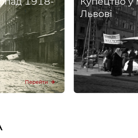
стопад 1918-
Купецтво у
Львові
Перейти
А