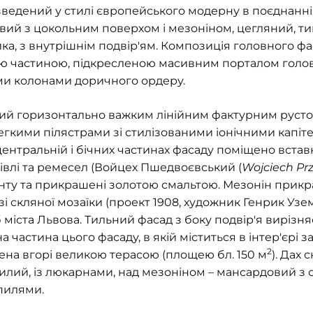
ведений у стилі європейського модерну в поєднанн
ий з цокольним поверхом і мезоніном, цегляний, тин
, з внутрішнім подвір'ям. Композиція головного фа
ю частиною, підкресленою масивним порталом голов
ми колонами доричного ордеру.
й горизонтально важким лінійним фактурним рустом,
гкими пілястрами зі стилізованими іонічними капіте
центральній і бічних частинах фасаду поміщено вста
івлі та ремесел (Войцех Пшедвоєвський (
Wojciech Pr
нту та прикрашені золотою смальтою. Мезонін прикра
 скляної мозаїки (проект 1908, художник Генрик Узе
 міста Львова. Тильний фасад з боку подвір'я вирізн
 частина цього фасаду, в якій міститься в інтер'єрі з
2
ена вгорі великою терасою (площею бл. 150 м
). Дах 
илий, із люкарнами, над мезоніном – мансардовий з
пилями.