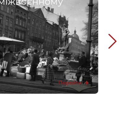
 міжвоєнному
Перейти