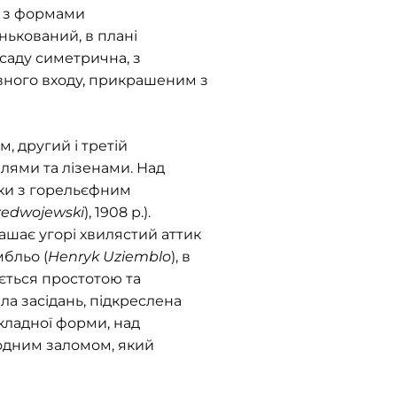
і з формами
ькований, в плані
саду симетрична, з
ного входу, прикрашеним з
 другий і третій
лями та лізенами. Над
вки з горельєфним
zedwojewski
), 1908 р.).
шає угорі хвилястий аттик
мбльо (
Henryk Uziemblo
), в
яється простотою та
ала засідань, підкреслена
складної форми, над
 одним заломом, який