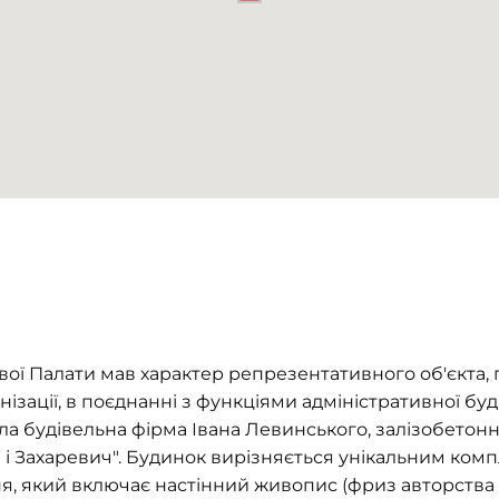
ої Палати мав характер репрезентативного об'єкта,
ізації, в поєднанні з функціями адміністративної буд
ла будівельна фірма Івана Левинського, залізобетон
 і Захаревич". Будинок вирізняється унікальним ко
, який включає настінний живопис (фриз авторства 