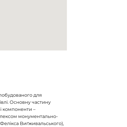
 побудованого для
івлі. Основну частину
ні компоненти –
мплексом монументально-
Фелікса Виґживальського),