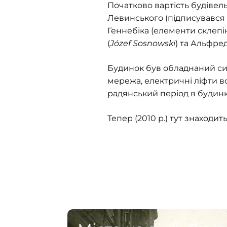
Початково вартість будівел
Левинського (підписувався я
Геннебіка (елементи склепі
(
Józef Sosnowski
) та Альфред
Будинок був обладнаний си
мережа, електричні ліфти в
радянський період в будинку
Тепер (2010 р.) тут знаходит