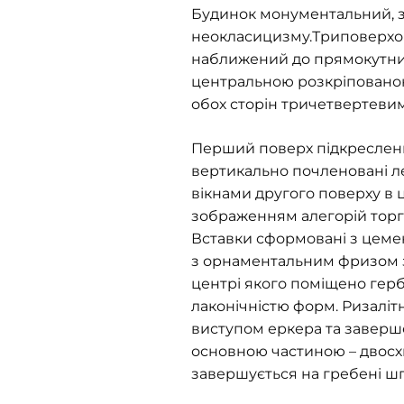
Будинок монументальний, з
неокласицизму.Триповерхов
наближений до прямокутника
центральною розкріповано
обох сторін тричетвертеви
Перший поверх підкреслени
вертикально почленовані ле
вікнами другого поверху в 
зображенням алегорій торг
Вставки сформовані з цеме
з орнаментальним фризом зі
центрі якого поміщено герб
лаконічністю форм. Ризалітна
виступом еркера та заверш
основною частиною – двосх
завершується на гребені ш