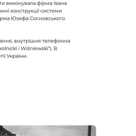
оти виконувала фірма Івана
онні конструкції системи
 фірма Юзефа Сосновського
ання, внутрішня телефонна
olnicki i Wiśniewski
"). В
ії України.