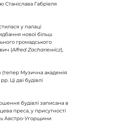
ою Станіслава Габріеля
стилася у палаці
ридбання нової більш
льного громадського
вич (
Alfred Zachariewicz
),
м (тепер Музична академія
р. Ці дві будівлі
ршення будівлі записана в
ісцева преса, у присутності
ель Австро-Угорщини