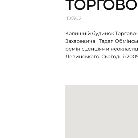
ТОРГОВО
ID:
302
Колишній будинок Торгово-п
Захаревича і Тадея Обмінсь
ремінісценціями неокласици
Левинського. Сьогодні (2009