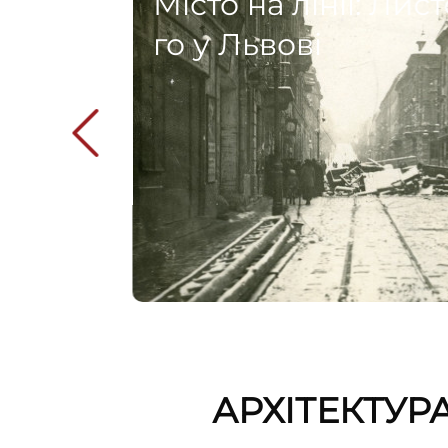
Місто на лінії: Ли
го у Львові
АРХІТЕКТУР