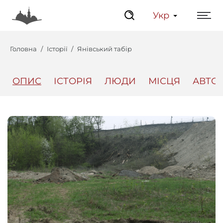
Укр
Головна
Історії
Янівський табір
ОПИС
ІСТОРІЯ
ЛЮДИ
МІСЦЯ
АВТО
Центр
Інтерактивний Ль