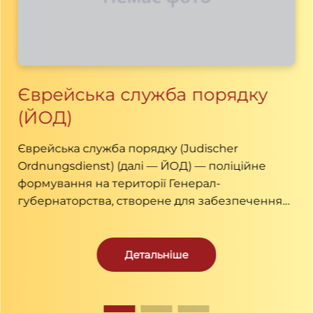
Єврейська cлужба порядку
(ЙОД)
Єврейська служба порядку (Judischer
Ordnungsdienst) (далі — ЙОД) — поліційне
формування на території Генерал-
губернаторства, створене для забезпечення
виконання розпоряджень німецьких
окупаційних влад та підтримання порядку в
єврейських житлових дільницях.
Детальніше