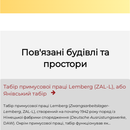
Пов'язані будівлі та
простори
Табір примусової праці Lemberg (ZAL-L), або
Янівський табір
Табір примусової праці Lemberg (
Zwangsarbeitslager-
Lemberg
, ZAL-L), створений на початку 1942 року поряд із
Німецької фабрики спорядження (
Deutsche Ausrüstungswerke
,
DAW). Окрім примусової праці, табір функціонував як
спеціальний майданчик для вбивства євреїв та транзитний