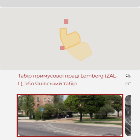
осередок до центрів винищення у Белжеці і Собіборі.
Остаточно ліквідований у липні 1944 року.
Табір примусової праці Lemberg (ZAL-
Янівс
L), або Янівський табір
спор