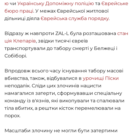
ю
чи
Українську Допоміжну поліцію
та
Єврейське
бюро праці
. У межах Єврейської житлової
дільниці діяла
Єврейська служба порядку
.
Відразу ж навпроти ZAL-L була розташована
стан
ція Клепарів
, звідки тисячі євреїв
транспортували до табору смерті у Белжеці і
Собіборі.
Впродовж всього часу існування табору масові
вбивства, також, відбувалися в
урочищі Піски
неподалік. Сліди цих злочинів нацисти
намагалися затерти, сформувавши спеціальну
команду із в'язнів, які викопували та спалювали
тіла вбитих, а рештки кісток перемелювали на
порох.
Масштаби злочину не могли бути затертими