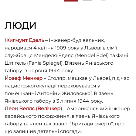
ЛЮДИ
Жигмунт Едель
– Інженер-будівельник,
народився 4 квітня 1909 року у Львові в сім’ї
службовця Менделя Еделя (Mendel Edel) та Фані
Шпігель (Faniа Spiegel). В'язень Янівського
табору із червня 1944 року
Йозеф Менкер
– Столяр, мешкав у Львові, під час
нацистської окупації переховувався у
помешканні Антоніни Жиловської. В'язень
Янівського табору з 3 липня 1944 року.
Леон Веллс (Велічкер)
– Американський інженер
єврейського походження, в'язень Янівського
табору та член так званої "бригади смерті", про
що залишив детальні спогади.