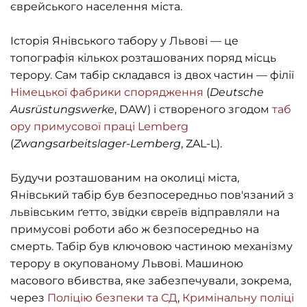
єврейського населення міста.
Історія Янівського табору у Львові — це
топографія кількох розташованих поряд місць
терору. Сам табір складався із двох частин — філії
Німецької фабрики спорядження
(
Deutsche
Ausrüstungswerke
, DAW) і створеного згодом
таб
ору примусової праці Lemberg
(
Zwangsarbeitslager-Lemberg
, ZAL-L).
Будучи розташованим на околиці міста,
Янівський табір був безпосередньо пов'язаний з
львівським ґетто, звідки євреїв відправляли на
примусові роботи або ж безпосередньо на
смерть. Табір був ключовою частиною механізму
терору в окупованому Львові. Машиною
масового вбивства, яке забезпечували, зокрема,
через
Поліцію безпеки та СД
,
Кримінальну поліці