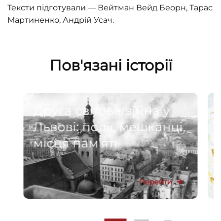
Тексти підготували — Вейтман Вейд Беорн, Тарас
Мартиненко, Андрій Усач.
Пов'язані історії
Друга світова війна у
Львові: події, мешканці,
місця пам’яті
Перейти