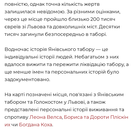
повністю, однак точна кількість жертв
залишилася невідомою. За різними оцінками,
через це місце пройшло близько 200 тисяч
євреїв зі Львова та довколишніх міст. Десятки
тисяч загинули безпосередньо в таборі.
Водночас історія Янівського табору — це
індивідуальні історії людей. Небагатьом з них
вдалося вижити та пережити ліквідацію табору, а
ще менше імен та персональних історій було
задокументовано.
На карті позначені місця, пов'язані з Янівським
табором та Голокостом у Львові, а також
представлені персональні історії виживання та
спротиву
Леона Велса
,
Бориса та Дороти Пліскін
их
чи
Богдана Коха
.