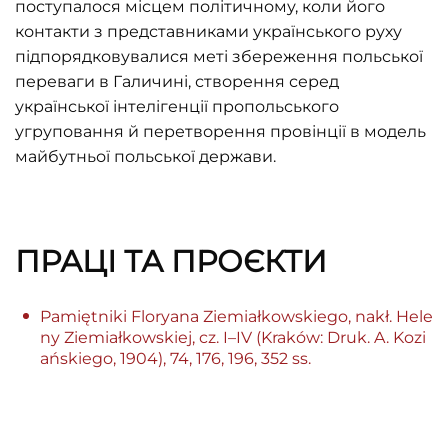
поступалося місцем політичному, коли його
контакти з представниками українського руху
підпорядковувалися меті збереження польської
переваги в Галичині, створення серед
української інтелігенції пропольського
угруповання й перетворення провінції в модель
майбутньої польської держави.
ПРАЦІ ТА ПРОЄКТИ
Pamiętniki Floryana Ziemiałkowskiego, nakł. Hele
ny Ziemiałkowskiej, cz. I–IV (Kraków: Druk. A. Kozi
ańskiego, 1904), 74, 176, 196, 352 ss.