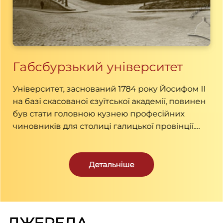
Габсбурзький університет
Університет, заснований 1784 року Йосифом ІІ
на базі скасованої єзуїтської академії, повинен
був стати головною кузнею професійних
чиновників для столиці галицької провінції.
Наголос робився не на провадженні
досліджень, а на підготовці управлінців. Після
численних змін, зокрема, пониження статусу
Детальніше
до ліцею, у 1817 році університет
перезасновано імператором Францом І (ІІ). У
такому стані інституція проіснувала до кінця
1918 року.