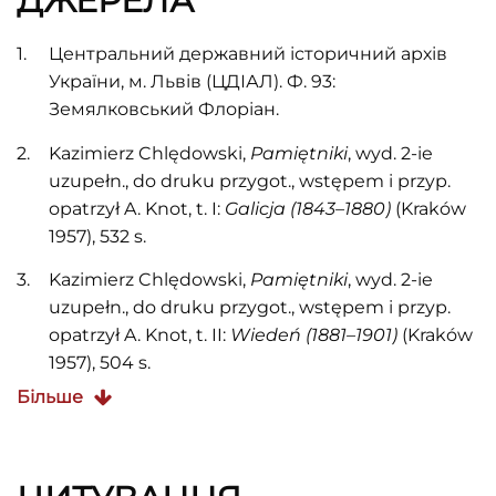
ДЖЕРЕЛА
Центральний державний історичний архів
України, м. Львів (ЦДІАЛ). Ф. 93:
Земялковський Флоріан.
Kazimierz Chlędowski,
Pami
ę
tniki
, wyd. 2-ie
uzupełn., do druku przygot., wstępem i przyp.
opatrzył A. Knot, t. I:
Galicja (1843–1880)
(Kraków
1957), 532 s.
Kazimierz Chlędowski,
Pami
ę
tniki
, wyd. 2-ie
uzupełn., do druku przygot., wstępem i przyp.
opatrzył A. Knot, t. II:
Wiedeń (1881–1901)
(Kraków
1957), 504 s.
Більше
Zbigniew Fras,
Florian
Ziemia
ł
kowski
(1817–
1900).
Biografia
polityczna
(Wrocław, Warszawa,
Kraków 1991), 228 s.