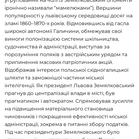
угруповання на чолі із Земялковським опоненти
іронічно називали “мамелюками”). Вершини
популярності у львівському середовищі досяг на
зламі 1860–1870-х років. Відмовившись від гасла
широкої автономії Галичини, обмежував свої
вимоги полонізацією системи шкільництва,
судочинства й адміністрації, виступав за
порозуміння поляків з австрійським урядом та
припинення масових патріотичних акцій.
Відображав інтереси польської східногалицької
шляхти та заможнішої частини міської
інтелігенції. Як президент Львова Земялковський
прагнув до централізації влади в місті, був
прагматиком і автократом. Спрямовував зусилля
на підвищення матеріального становища
чиновників і покращення ефективності міської
адміністрації, зокрема в питанні збору податків.
Під час президентури Земялковського було