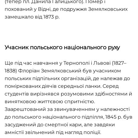
(тепер пл. Данила Галицького). Помер і
похований у Відні, де подружжя Земялковських
замешкало від 1873 р.
Учасник польського національного руху
Ще під час навчання у Тернополі і Львові (1827–
1838) Флоріан Земялковський був учасником
польських підпільних організацій, де належав до
поміркованих діячів середньої ланки. Серед
студентів вирізнявся розумовими здібностями й
винятковою життєвою спритністю.
Заарештований за звинуваченням у належності
до польського національного підпілля, 1845 р. був
засуджений до смертної кари, але завдяки
амністії звільнений під нагляд поліції.