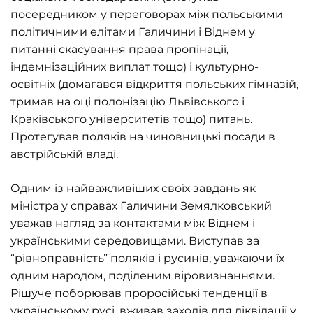
посередником у переговорах між польськими
політичними елітами Галичини і Віднем у
питанні скасування права пропінації,
індемнізаційних виплат тощо) і культурно-
освітніх (домагався відкриття польських гімназій,
тримав на оці полонізацію Львівського і
Краківського університетів тощо) питань.
Протегував поляків на чиновницькі посади в
австрійській владі.
Одним із найважливіших своїх завдань як
міністра у справах Галичини Земялковський
уважав нагляд за контактами між Віднем і
українськими середовищами. Виступав за
“рівноправність” поляків і русинів, уважаючи їх
одним народом, поділеним віровизнаннями.
Рішуче поборював проросійські тенденції в
українському русі, вживав заходів для ліквідації у