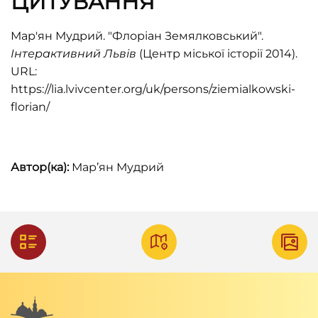
ЦИТУВАННЯ
Miasto Lwów w okresie samorządu 1870–
1895
(Lwów 1896), LXXXIV+719 s.
Мар'ян Мудрий. "Флоріан Земялковський".
Stanisław Pijaj,
Florian Ziemiałkowski a “kwestia
Інтерактивний Львів
(Центр міської історії 2014).
ruska”
, Przez dwa stulecia. XIX i XX w. Studia
URL:
historyczne ofiarowane prof. Wacławowi
https://lia.lvivcenter.org/uk/persons/ziemialkowski-
Felczakowi (Kraków 1993), s. 35–49.
florian/
Łukasz Tomasz Sroka,
Rada Miejska we Lwowie
w okresie autonomii galicyjskiej 1870–1914.
Автор(ка):
Мар’ян Мудрий
Studium o elicie władzy
(Kraków 2012).
Damian Szymczak,
Galicyjska
“a
mbasada
”
w
Wiedniu. Dzieje ministerstwa dla Galicji 1871–
1918
(Poznań 2013), 362 s.
Мар'ян Мудрий, “Зем’ялковський
Флоріан”,
Енциклопедія Львова
, т. 2, за ред.
А. Козицького (Львів 2008), с. 456–457.