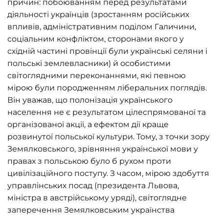
причин: побоюванням перед результатами
діяльності українців (зростанням російських
впливів, адміністративним поділом Галичини,
соціальним конфліктом, сторонами якого у
східній частині провінції були українські селяни і
польські землевласники) й особистими
світоглядними переконаннями, які певною
мірою були породженням ліберальних поглядів.
Він уважав, що полонізація українського
населення не є результатом цілеспрямованої та
організованої акції, а ефектом дії краще
розвинутої польської культури. Тому, з точки зору
Земялковського, зрівняння української мови у
правах з польською було б рухом проти
цивілізаційного поступу. З часом, мірою здобуття
управлінських посад (президента Львова,
міністра в австрійському уряді), світоглядне
заперечення Земялковським українства