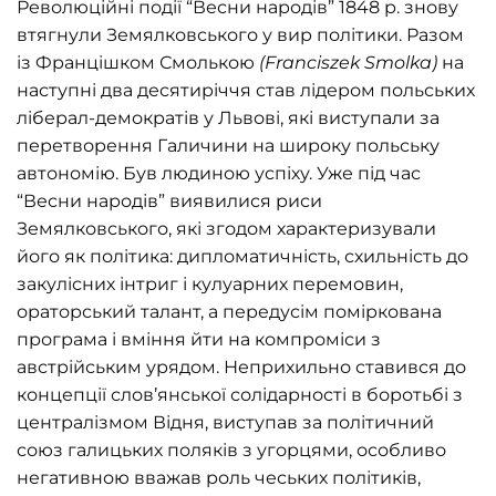
Революційні події “Весни народів” 1848 р. знову
втягнули Земялковського у вир політики. Разом
із Францішком Смолькою
(
Franciszek
Smolka
)
на
наступні два десятиріччя став лідером польських
ліберал-демократів у Львові, які виступали за
перетворення Галичини на широку польську
автономію. Був людиною успіху. Уже під час
“Весни народів” виявилися риси
Земялковського, які згодом характеризували
його як політика: дипломатичність, схильність до
закулісних інтриг і кулуарних перемовин,
ораторський талант, а передусім поміркована
програма і вміння йти на компроміси з
австрійським урядом. Неприхильно ставився до
концепції слов’янської солідарності в боротьбі з
централізмом Відня, виступав за політичний
союз галицьких поляків з угорцями, особливо
негативною вважав роль чеських політиків,