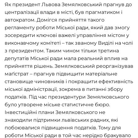
Як президент Львова Земялковський прагнув до
централізації влади в місті, був прагматиком і
автократом. Домігся прийняття такого
регламенту роботи Міської ради, який дав змогу
зосередити ключові важелі управління містом у
виконавчому комітеті – так званому Виділі на чолі
з президентом. Таким чином тільки третина
депутатів Міської ради мала реальний вплив на
прийняття рішень. Земялковський реорганізував
маґістрат – прагнув підвищити матеріальне
становище чиновників і покращити ефективність
міської адміністрації, зокрема в питанні збору
податків. Під час президентури Земялковського
було утворене міське статистичне бюро.
Інвестиційні плани Земялковського не
знаходили підтримки львівських радних, які
побоювалися підвищення податків. Тому для
роботи Міської ради в той час нерідко бракувало