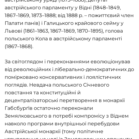
австрійського парламенту у Відні (1848–1849,
1867–1869, 1873–1888; від 1888 р. – пожиттєвий член
Палати панів) і Галицького крайового сейму у
Львові (1861–1863, 1867–1869, 1870–1895), голова
польського Кола в австрійському парламенті
(1867–1868).
За світоглядом і переконаннями еволюціонував
від революційних і ліберально-демократичних до
помірковано консервативних і лоялістичних
поглядів. Невдача польського Січневого
повстання та конституційні й
децентралізаторські перетворення в монархії
Габсбурґів остаточно переконали
Земялковського в потребі компромісу з Віднем
навколо програми внутрішньої перебудови
Австрійської монархії (тому політичне