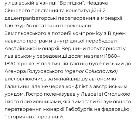
у львівській в’язниці “Бриґідки”. Невдача
Січневого повстання та конституційні й
децентралізаторські перетворення в монархії
Габсбурґів остаточно переконали
Земялковського в потребі компромісу з Віднем
навколо програми внутрішньої перебудови
Австрійської монархії. Вершини популярності у
львівському середовищі досяг на зламі 1860–
1870-х років. У політичній тактиці був близький до
Аґенора Ґолуховського
(
Agenor
Goluchowski
)
,
висловлюючись за якнайширшу автономію
Галичини, але не через конфлікт з австрійським
урядом. Гостро полемізував у Львові зі Смолькою
і його прихильниками, які вимагали безумовного
перетворення монархії Габсбурґів на федерацію
“історичних” провінцій.