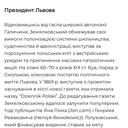
Президент Львова
Відмовившись від гасла широкої автономії
Галичини, Земялковський обмежував свої
вимоги полонізацією системи шкільництва,
судочинства й адміністрації, виступав за
порозуміння польських еліт з австрійським
урядом та припинення масових патріотичних
акцій. На зламі 60–70-х років ХІХ ст. був, поряд зі
Смолькою, ключовою постаттю політичного
життя Львова. У 1869 р. виступив з проектом
заснування в місті нової газети, яка отримала
назву “Dziennik Polski”. До редагування газети
Земялковському вдалося залучити популярних
тоді публіцистів Яна Ляма (
Jan
Lam
) і Генрика
Реваковича (
Henryk
Rewakowicz
). Ґолуховський,
який фінансував видання, ставив за мету