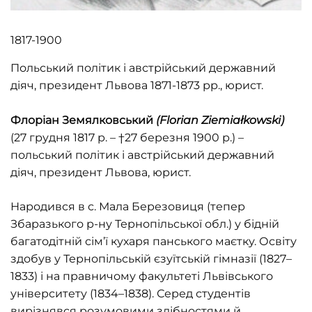
1817-1900
Польський політик і австрійський державний
діяч, президент Львова 1871-1873 рр., юрист.
Флоріан Земялковський
(
Florian
Ziemia
ł
kowski
)
(27 грудня 1817 р. – †27 березня 1900 р.) –
польський політик і австрійський державний
діяч, президент Львова, юрист.
Народився в с. Мала Березовиця (тепер
Збаразького р-ну Тернопільської обл.) у бідній
багатодітній сім’ї кухаря панського маєтку. Освіту
здобув у Тернопільській єзуїтській гімназії (1827–
1833) і на правничому факультеті Львівського
університету (1834–1838). Серед студентів
вирізнявся розумовими здібностями й