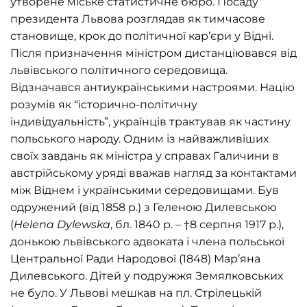
утворене міське статистичне бюро. Посаду
президента Львова розглядав як тимчасове
становище, крок до політичної кар’єри у Відні.
Після призначення міністром дистанціювався від
львівського політичного середовища.
Відзначався антиукраїнськими настроями. Націю
розумів як “історично-політичну
індивідуальність”, українців трактував як частину
польського народу. Одним із найважливіших
своїх завдань як міністра у справах Галичини в
австрійському уряді вважав нагляд за контактами
між Віднем і українськими середовищами. Був
одружений (від 1858 р.) з Геленою Дилевською
(
Helena
Dyl
ewska
, бл. 1840 р. – †8 серпня 1917 р.),
донькою львівського адвоката і члена польської
Центральної Ради Народової (1848) Мар’яна
Дилевського. Дітей у подружжя Земялковських
не було. У Львові мешкав на пл. Стрілецькій