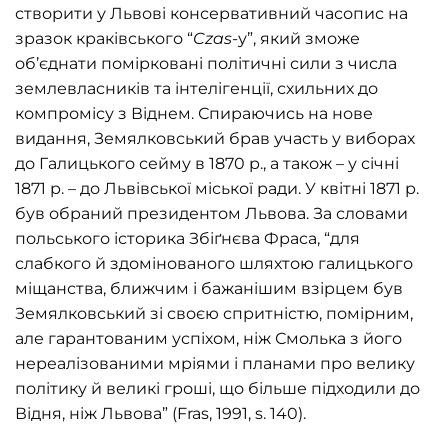
створити у Львові консервативний часопис на
зразок краківського “
Czas
-у”, який зможе
об’єднати помірковані політичні сили з числа
землевласників та інтелігенції, схильних до
компромісу з Віднем. Спираючись на нове
видання, Земялковський брав участь у виборах
до Галицького сейму в 1870 р., а також – у січні
1871 р. – до Львівської міської ради. У квітні 1871 р.
був обраний президентом Львова. За словами
польського історика Збіґнєва Фраса, “для
слабкого й здомінованого шляхтою галицького
міщанства, ближчим і бажанішим взірцем був
Земялковський зі своєю спритністю, помірним,
але гарантованим успіхом, ніж Смолька з його
нереалізованими мріями і планами про велику
політику й великі гроші, що більше підходили до
Відня, ніж Львова” (Fras, 1991, s. 140).