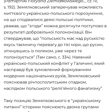
(
Pamiętniki Floryana Ziemiałkowskiego...
, cz. IV,
s. 192). Земялковський заперечував можливість
миттєвого українсько-польського порозуміння,
на що сподівалися деякі польські політики,
уважав, що “згоди” можна досягнути поступово в
результаті добровільної полононізації. Він
стверджував, що “польськість має над руськістю
якусь таємничу перевагу до тієї міри, що русин,
зіткнувшись із поляком, уже через те
полонізується” (Там само, с. 334). Наявний
українсько-польський конфлікт у Галичині, який
насправді був зумовлений формуванням
модерних національних рухів, Земялковський
пояснював річпосполитським спадком,
наслідком польського “релігійного фанатизму”.
Таку позицію Земялковського в “українському
питанні” історики пояснюють двома групами