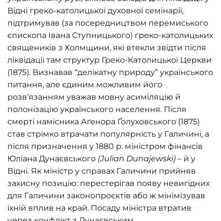
Відні греко-католицької духовної семінарії,
підтримував (за посередництвом перемиського
єпископа Івана Ступницького) греко-католицьких
священиків з Холмщини, які втекли звідти після
ліквідації там структур Греко-Католицької Церкви
(1875). Визнавав “делікатну природу” українського
питання, але єдиним можливим його
розв’язанням уважав мовну асиміляцію й
полонізацію українського населення. Після
смерті намісника Аґенора Ґолуховського (1875)
став стрімко втрачати популярність у Галичині, а
після призначення у 1880 р. міністром фінансів
Юліана Дунаєвського
(
Julian
Dunajewski
)
– й у
Відні. Як міністр у справах Галичини прийняв
захисну позицію: перестерігав появу невигідних
для Галичини законопроєктів або ж мінімізував
їхній вплив на край. Посаду міністра втратив
через конфлікт з Дунаєвським.