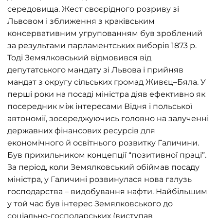
середовища. Жест своєрідного розриву зі
Львовом і зближення з краківським
консервативним угрупованням був зроблений
за результами парламентських виборів 1873 р.
Тоді Земялковський відмовився від
депутатського мандату зі Львова і прийняв
мандат з округу сільських громад Живєц–Бяла. У
перші роки на посаді міністра діяв ефективно як
посередник між інтересами Відня і польської
автономії, зосереджуючись головно на залученні
державних фінансових ресурсів для
економічного й освітнього розвитку Галичини.
Був прихильником концепції “позитивної праці”.
За період, коли Земялковський обіймав посаду
міністра, у Галичині розвинулася нова галузь
господарства – видобування нафти. Найбільшим
у той час був інтерес Земялковського до
соціально-господарських (виступав