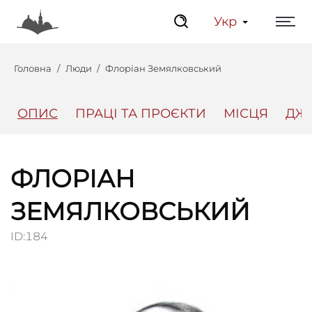
Укр
Головна
Люди
Флоріан Земялковський
ОПИС
ПРАЦІ ТА ПРОЄКТИ
МІСЦЯ
ДЖ
Центр
Інтерактивний Ль
ФЛОРІАН
ЗЕМЯЛКОВСЬКИЙ
ID:
184