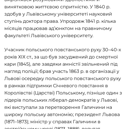
винятковою життєвою спритністю. У 1840 р.
здобув у Львівському університеті науковий
ступінь доктора права. Упродовж 1841 р. кілька
місяців працював ад’юнктом на правничому
факультеті Львівського університету.
Учасник польського повстанського руху 30–40-х
років ХІХ ст., за що був засуджений до смертної
кари (1845), але завдяки амністії звільнений під
нагляд поліції; брав участь 1863 р. в організації у
Львові осередку польського повстанського руху
в рамках підтримки Січневого повстання в
Королівстві (Царстві) Польському, пізніше один з
лідерів польських ліберал-демократів у Львові,
які виступали за перетворення Галичини на
широку польську автономію; президент Львова
(1871–1873); міністр у справах Галичини в
австрійському уряді (1873–1888), депутат