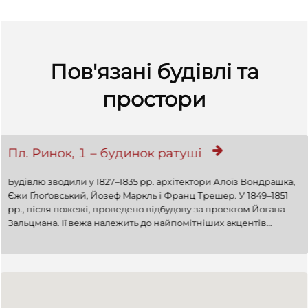
Пов'язані будівлі та
простори
Пл. Ринок, 1 – будинок ратуші
Будівлю зводили у 1827–1835 рр. архітектори Алоїз Вондрашка,
Єжи Ґлоґовський, Йозеф Маркль і Франц Трешер. У 1849–1851
рр., після пожежі, проведено відбудову за проектом Йогана
Зальцмана. Її вежа належить до найпомітніших акцентів
панорами Львова, є візуальним символом міста. Стиль —
типовий для австрійських адмінбудівель 1830–1840-х рр.
Сьогодні тут розміщена Львівська міська рада.