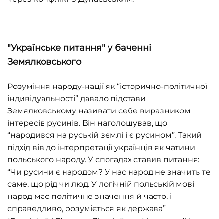
"
Українське питання
"
у баченні
Земялковського
Розуміння народу-нації як “історично-політичної
індивідуальності” давало підстави
Земялковському називати себе виразником
інтересів русинів. Він наголошував, що
“народився на руській землі і є русином”. Такий
підхід вів до інтерпретації українців як чатини
польського народу. У спогадах ставив питання:
“Чи русини є народом? У нас народ не значить те
саме, що рід чи люд. У логічній польській мові
народ має політичне значення й часто, і
справедливо, розуміється як держава”