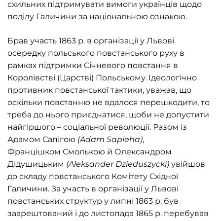
схильних підтримувати вимоги українців щодо
поділу Галичини за національною ознакою.
Брав участь 1863 р. в організації у Львові
осередку польського повстанського руху в
рамках підтримки Січневого повстання в
Королівстві (Царстві) Польському. Ідеологічно
противник повстанської тактики, уважав, що
оскільки повстанню не вдалося перешкодити, то
треба до нього приєднатися, щоби не допустити
найгіршого – соціальної революції. Разом із
Адамом Сапігою
(
Adam
Sapieha
)
,
Францішком Смолькою й Олександром
Дідушицьким
(
Aleksander
Dzieduszycki
)
увійшов
до складу повстанського Комітету Східної
Галичини. За участь в організації у Львові
повстанських структур у липні 1863 р. був
заарештований і до листопада 1865 р. перебував