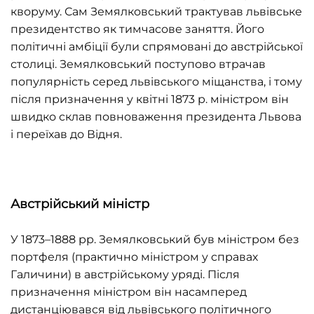
кворуму. Сам Земялковський трактував львівське
президентство як тимчасове заняття. Його
політичні амбіції були спрямовані до австрійської
столиці. Земялковський поступово втрачав
популярність серед львівського міщанства, і тому
після призначення у квітні 1873 р. міністром він
швидко склав повноваження президента Львова
і переїхав до Відня.
Австрійський міністр
У 1873–1888 рр. Земялковський був міністром без
портфеля (практично міністром у справах
Галичини) в австрійському уряді. Після
призначення міністром він насамперед
дистанціювався від львівського політичного