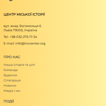
Кирило Студинський, “Листи мін. Фльоріяна
Зємялковского до еп. Ступницкого”,
Записки
Наукового товариства імени Шевченка
,
ЦЕНТР МІСЬКОЇ ІСТОРІЇ
т. LXXXV (Львів 1908), с. 106–133.
вул. акад. Богомольця 6
Львів 79005, Україна
Tel.: +38-032-275-17-34
E-mail: info@lvivcenter.org
ПРО НАС
Наша історія та цілі
Команда
Будинок
Співпраця
Новини
Медіа і ми
ПОДІЇ