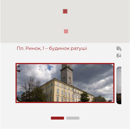
Пл. Ринок, 1 – будинок ратуші
Вул. 
Біоло
Фран