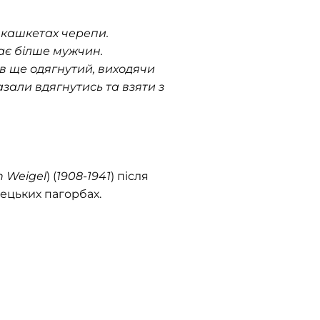
а кашкетах черепи.
ає білше мужчин.
в ще одягнутий, виходячи
азали вдягнутись та взяти з
h Weigеl
) (
1908-1941
) після
лецьких пагорбах.