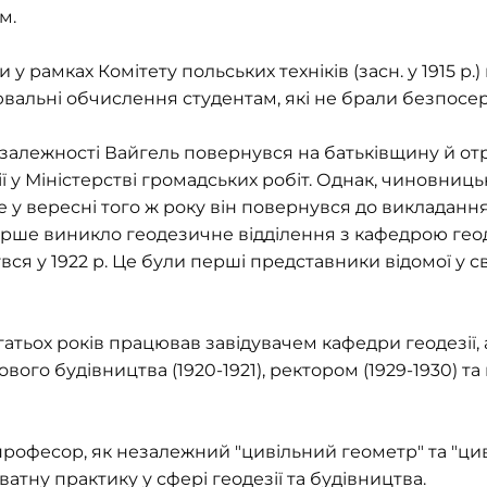
м.
 у рамках Комітету польських техніків (засн. у 1915 р.)
вальні обчислення студентам, які не брали безпосере
алежності Вайгель повернувся на батьківщину й отри
ї у Міністерстві громадських робіт. Однак, чиновниць
 у вересні того ж року він повернувся до викладання у
перше виникло геодезичне відділення з кафедрою гео
вся у 1922 р. Це були перші представники відомої у св
атьох років працював завідувачем кафедри геодезії,
вого будівництва (1920-1921), ректором (1929-1930) та
 професор, як незалежний "цивільний геометр" та "ци
атну практику у сфері геодезії та будівництва.