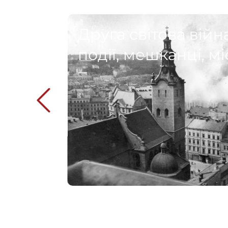
Друга світова війна
події, мешканці, мі