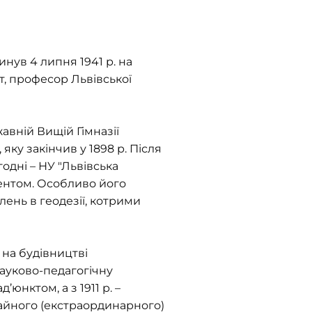
инув 4 липня 1941 р. на
т, професор Львівської
авній Вищій Гімназії
яку закінчив у 1898 р. Після
одні – НУ "Львівська
дентом. Особливо його
ень в геодезії, котрими
 на будівництві
науково-педагогічну
’юнктом, а з 1911 р. –
чайного (екстраординарного)