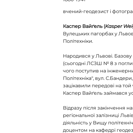
вчений-геодезист і фотогра
Каспер Вайґель (
Kasper Wei
Вулецьких пагорбах у Львов
Політехніки.
Народився у Львові. Базову 
(сьогодні ЛСЗШ № 8 з поглиб
чого поступив на інженерний
Політехніка", вул. С.Бандер
зацікавили передові на той
Каспер Вайґель займався усе
Відразу після закінчення на
регіональної залізниці Льві
діяльність у Вищу політехнічн
доцентом на кафедрі геодез