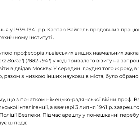
ння у 1939-1941 рр. Каспар Вайгель продовжив працю
ехнічному Інституті .
рупою професорів львівських вищих навчальних заклад
rz Bartel
) (
1882-1941
) у ході тривалого візиту на зап
іти відвідав Москву. У середині грудня того ж року, в
, разом з низкою інших науковців міста, було обрано
у, що з початком німецько-радянської війни проф. В
ської інтелігенції, а ввечері 3 липня 1941 р. зааре
оліції Безпеки. Під час арешту у помешканні переб
є ці події: