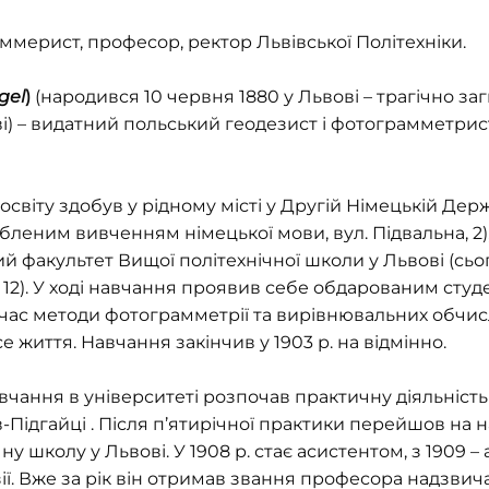
ммерист, професор, ректор Львівської Політехніки.
gel
)
(народився 10 червня 1880 у Львові – трагічно заг
і) – видатний польський геодезист і фотограмметрис
освіту здобув у рідному місті у Другій Німецькій Держ
леним вивченням німецької мови, вул. Підвальна, 2), 
 факультет Вищої політехнічної школи у Львові (сьог
и, 12). У ході навчання проявив себе обдарованим сту
 час методи фотограмметрії та вирівнювальних обчисл
 життя. Навчання закінчив у 1903 р. на відмінно.
вчання в університеті розпочав практичну діяльність
в-Підгайці . Після п’ятирічної практики перейшов на 
у школу у Львові. У 1908 р. стає асистентом, з 1909 – ад
ії. Вже за рік він отримав звання професора надзви