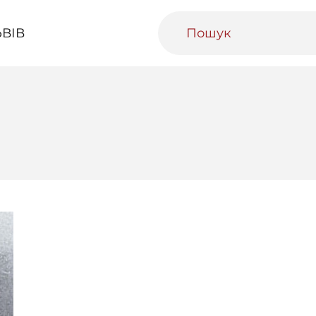
ВІВ
ивний Львів
Міський медіаархів
Освітня п