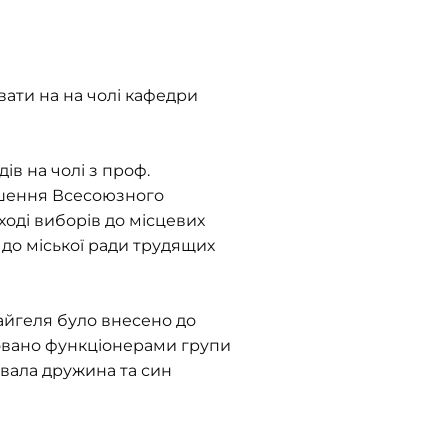
вати на на чолі кафедри
ів на чолі з проф.
рошення Всесоюзного
 ході виборів до місцевих
 до міської ради трудящих
айгеля було внесено до
штовано функціонерами групи
увала дружина та син