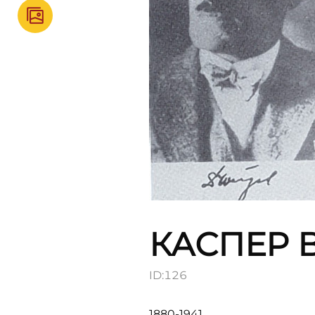
КАСПЕР 
ID:
126
1880-1941