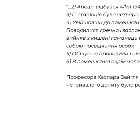
"
…2) Арешт відбувся 4/VII 1941
3) Гестапівців було четверо
4) Увійшовши до помешканн
Поводилися гречно і заспо
вийняв з кишені гаманець т
собою посвідчення особи.
5) Обшук не проводили і ніч
6) В помешканні окрім чоло
Професора Каспара Вайгля 
нетривалого допиту було роз