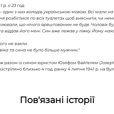
 р. о 23 год.
 – один з них володів українською мовою. Всі мали н
я розбіглися по всіх туалетах щоб вияснити, чи нем
коювали, що нічого арештованим не буде. Чоловік бу
а віддав його мені. Син вже лежав у ліжку. Йому нак
ого не взяли.
віка та сина не було більше мужчин.
"
ж разом із сином юристом Юзефом Вайґелем (
Josep
стріляно близько 4 год. ранку 4 липня 1941 р. на Ву
Пов'язані історії