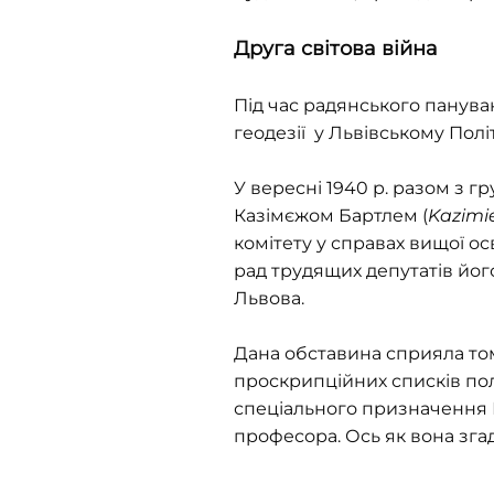
Друга світова війна
Під час радянського панува
геодезії у Львівському Політ
У вересні 1940 р. разом з г
Казімєжом Бартлем (
Kazimie
комітету у справах вищої осв
рад трудящих депутатів його
Львова.
Дана обставина сприяла том
проскрипційних списків поль
спеціального призначення П
професора. Ось як вона згаду