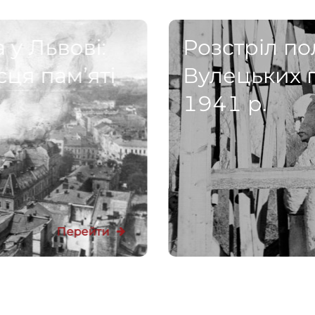
 у Львові:
Розстріл по
сця пам’яті
Вулецьких 
1941 р.
Перейти