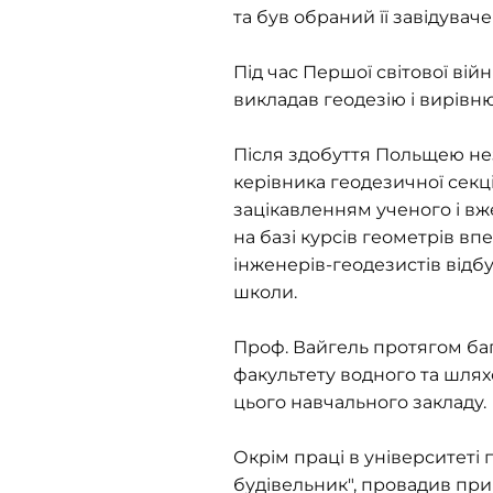
та був обраний її завідуваче
Під час Першої світової війни
викладав геодезію і вирівню
Після здобуття Польщею нез
керівника геодезичної секці
зацікавленням ученого і вже
на базі курсів геометрів в
інженерів-геодезистів відбу
школи.
Проф. Вайгель протягом баг
факультету водного та шляхо
цього навчального закладу.
Окрім праці в університеті
будівельник", провадив прив