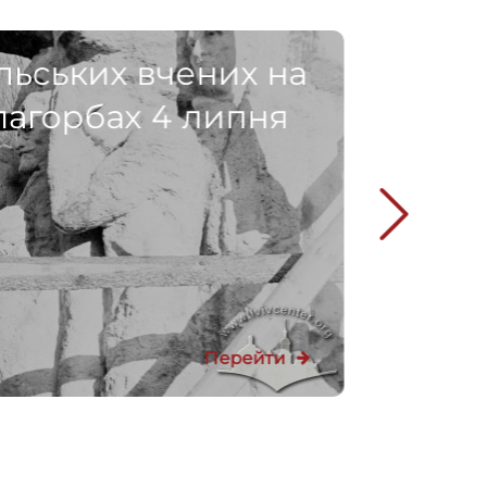
льських вчених на
пагорбах 4 липня
Перейти