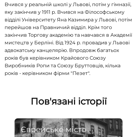
Вчився у реальній школі у Львові, потім у гімназії,
яку закінчив у 1911 р. Вчився на Філософському
відділі Університету Яна Казимира у Львові, потім
перейшов на Правничий відділ. Крім того
закінчив Торгову академію та навчався в Академії
мистецтв у Берліні. Від 1924 р. провадив у Львові
адвокатську канцелярію. Впродовж багатьох
років був керівником Крайового Союзу
Виробників Ропи та Союзу Бруттовців, кілька
років - керівником фірми "Пезет".
Пов'язані історії
Єврейське місто