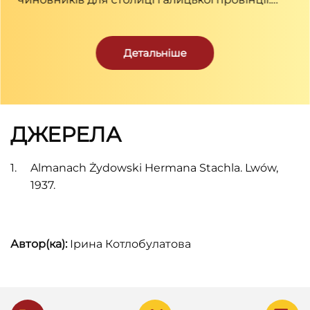
Наголос робився не на провадженні
досліджень, а на підготовці управлінців. Після
численних змін, зокрема, пониження статусу
Детальніше
до ліцею, у 1817 році університет
перезасновано імператором Францом І (ІІ). У
такому стані інституція проіснувала до кінця
1918 року.
ДЖЕРЕЛА
Almanach Żydowski Hermana Stachla. Lwów,
1937.
Автор(ка):
Ірина Котлобулатова