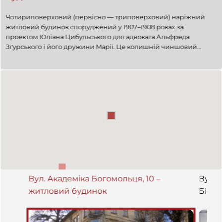
Чотириповерховий (первісно — триповерховий) наріжний
житловий будинок споруджений у 1907–1908 роках за
проектом Юліана Цибульського для адвоката Альфреда
Зґурського і його дружини Марії. Це колишній чиншовий
будинок у стилі, що поєднує елементи історизму та
орнаментальної сецесії. Сьогодні використовується як
житловий.
Вул. Академіка Богомольця, 10 –
Вул. 
житловий будинок
Біоло
Фран