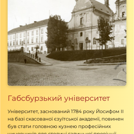
Габсбурзький університет
Університет, заснований 1784 року Йосифом ІІ
на базі скасованої єзуїтської академії, повинен
був стати головною кузнею професійних
чиновників для столиці галицької провінції.