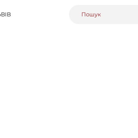
ВІВ
ивний Львів
Міський медіаархів
Освітня п