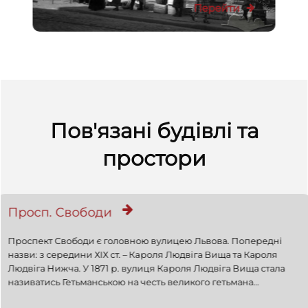
Перейти
Пов'язані будівлі та
простори
Просп. Свободи
Проспект Свободи є головною вулицею Львова. Попередні
назви: з середини ХІХ ст. – Кaроля Людвіга Вища та Кароля
Людвіга Нижча. У 1871 р. вулиця Кaроля Людвіга Вища стала
називатись Гетьманською на честь великого гетьмана
коронного Станіслава Яблоновського, чий пам’ятник