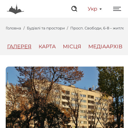
Укр
Головна
Будівлі та простори
Просп. Свободи, 6-8 – житло
ГАЛЕРЕЯ
КАРТА
МІСЦЯ
МЕДІААРХІВ
Центр
Інтерактивний Ль