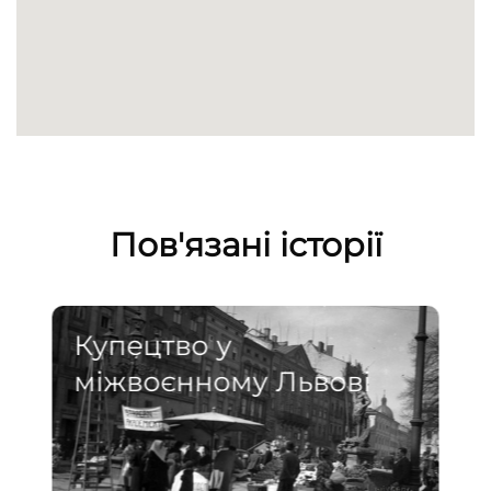
Пов'язані історії
Купецтво у
міжвоєнному Львові