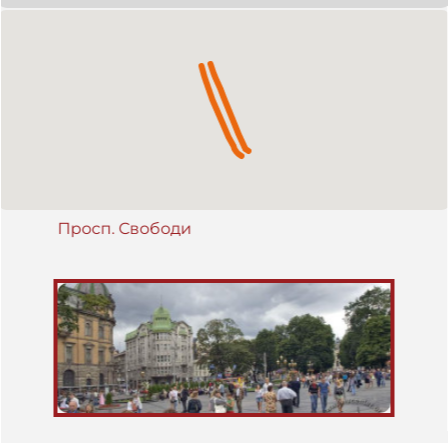
встановили у 1859 р., а Нижча – просто Кароля Людвіга. З 1919
вул. Кароля Людвіга стала називатись вул. Легіонів. В 1887 р.
під керівництвом інженера Вацлава Ібанського перекрили
Полтву. У 1940 р. вулиці Гетьманська та Легіонів увійшли в
склад однієї – вул. Першого травня. У 1941 р. її спочатку
розділили на вул. Оперну (Opernstrasse) та вул.
Музейну (Museumstrasse), а потім об’єднали під назвою Адольф
Гітлер Рінґ. У 1944 p. отримала назву вул. Першого травня, а
потім - просп. Леніна. У 1991 р. перейменoвана на просп.
Свободи.
Просп. Свободи