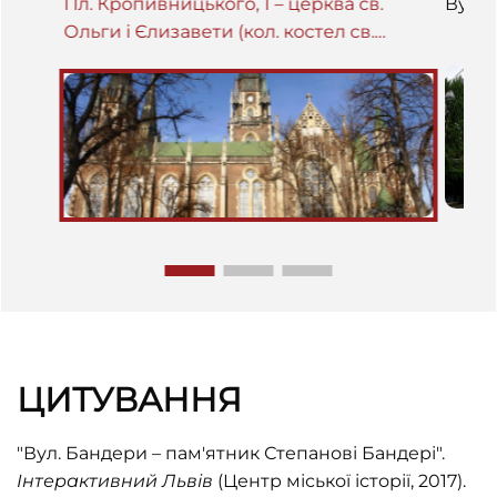
Пл. Кропивницького, 1 – церква св.
Вул. 
Ольги і Єлизавети (кол. костел св.
Єлизавети)
ЦИТУВАННЯ
"Вул. Бандери – пам'ятник Степанові Бандері".
Інтерактивний Львів
(Центр міської історії, 2017).