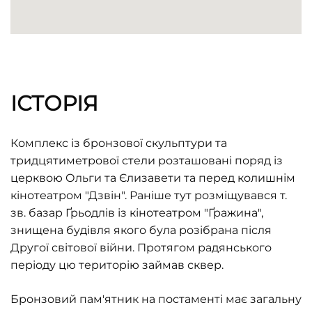
ІСТОРІЯ
Комплекс із бронзової скульптури та
тридцятиметрової стели розташовані поряд із
церквою Ольги та Єлизавети та перед колишнім
кінотеатром "Дзвін". Раніше тут розміщувався т.
зв. базар Ґрьодлів із кінотеатром "Ґражина",
знищена будівля якого була розібрана після
Другої світової війни. Протягом радянського
періоду цю територію займав сквер.
Бронзовий пам'ятник на постаменті має загальну