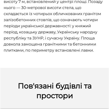
висоту 7 м, встановлений у центрі площі. Позаду
нього — 30-метрової висоти стела, що
складається із чотирьох обличкованих гранітом
залізобетонних стовпів, що означають чотири
періоди української державності: у княжий
період, козацьку державу, Українську народну
республіку та ЗУНР, і сучасну Україну. Площа
довкола замощена гранітними та бетонними
плитками, по периметру встановлені лавки.
Пов'язані будівлі та
простори