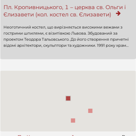
Пл. Кропивницького, 1 – церква св. Ольги і
Єлизавети (кол. костел св. Єлизавети)
Неоготичний костел, що вирізняється високими вежами з
гострими шпилями, є візитівкою Львова. Збудований за
проектом Теодора Тальовського. До його створення причетні
відомі архітектори, скульптори та художники. 1991 року храм
передали греко-католицькій громаді. Пам'ятка архітектури (ох.
№146-М).