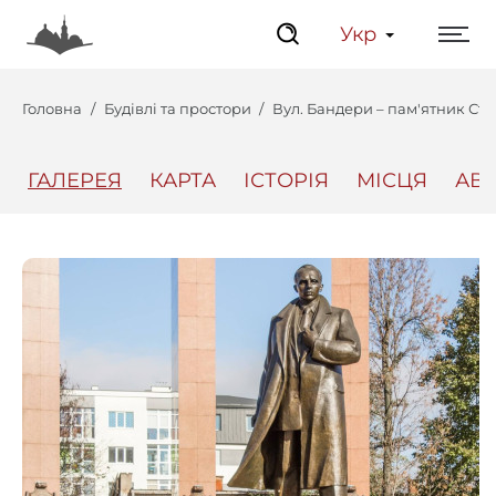
Укр
Головна
Будівлі та простори
Вул. Бандери – пам'ятник Ст
ГАЛЕРЕЯ
КАРТА
ІСТОРІЯ
МІСЦЯ
АВ
Центр
Інтерактивний Ль