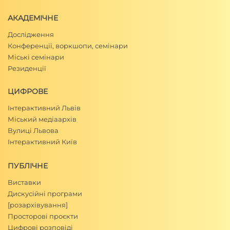
АКАДЕМІЧНЕ
Дослідження
Конференції, воркшопи, семінари
Міські семінари
Резиденції
ЦИФРОВЕ
Інтерактивний Львів
Міський медіаархів
Вулиці Львова
Інтерактивний Київ
ПУБЛІЧНЕ
Виставки
Дискусійні програми
[розархівування]
Просторові проєкти
Цифрові розповіді