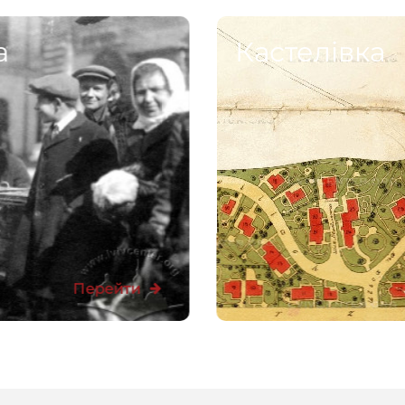
а
Кастелівка
Перейти