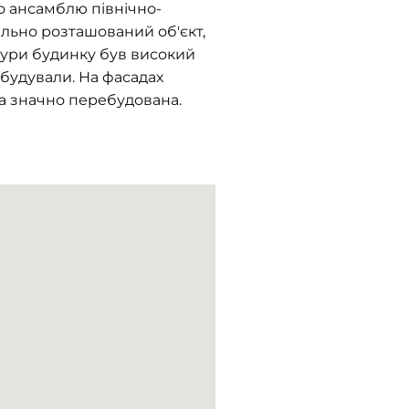
о ансамблю північно-
ільно розташований об'єкт,
тури будинку був високий
ебудували. На фасадах
ла значно перебудована.