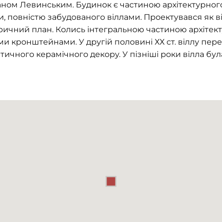
аном Левинським. Будинок є частиною архітектурног
и, повністю забудованого віллами. Проектувався як в
ричний план. Колись інтегральною частиною архітек
ми кронштейнами. У другій половині ХХ ст. віллу пер
ичного керамічного декору. У пізніші роки вілла бу