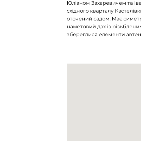
Юліаном Захаревичем та Ів
східного кварталу Кастелівк
оточений садом. Має симет
наметовий дах із різьблени
збереглися елементи автент