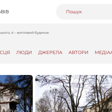
ВІВ
ського, 4 – житловий будинок
ІСЦЯ
ЛЮДИ
ДЖЕРЕЛА
АВТОРИ
МЕДІА
ивний Львів
Міський медіаархів
Освітня п