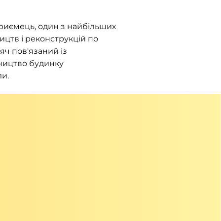
приємець, один з найбільших
ицтв і реконструкцій по
яч пов'язаний із
вництво будинку
и.