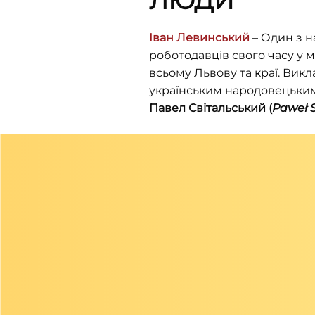
ЛЮДИ
тут з'явилися офіси політичних
партій. У пізніші роки вілла була
Іван Левинський
– Один з н
значно перебудована.
роботодавців свого часу у м
всьому Львову та краї. Викл
українським народовецьким
Павел Світальський
(
Paweł S