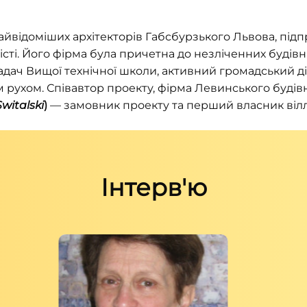
айвідоміших архітекторів Габсбурзького Львова, під
істі. Його фірма була причетна до незліченних будівн
адач Вищої технічної школи, активний громадський ді
 рухом. Співавтор проекту, фірма Левинського буді
witalski
)
— замовник проекту та перший власник вілл
Інтерв'ю