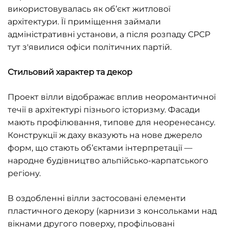
використовувалась як об’єкт житлової
архітектури. Її приміщення займали
адміністративні установи, а після розпаду СРСР
тут з'явилися офіси політичних партій.
Стильовий характер та декор
Проект вілли відображає вплив неоромантичної
течії в архітектурі пізнього історизму. Фасади
мають профілювання, типове для неоренесансу.
Конструкції ж даху вказують на нове джерело
форм, що стають об’єктами інтерпретації —
народне будівництво альпійсько-карпатського
регіону.
В оздобленні вілли застосовані елементи
пластичного декору (карнизи з консольками над
вікнами другого поверху, профільовані