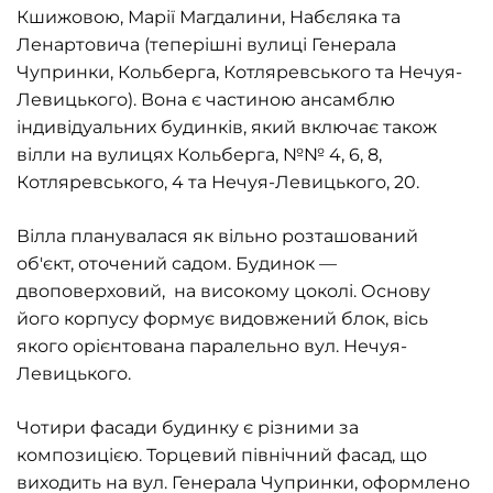
Кшижовою, Марії Магдалини, Набєляка та
Ленартовича (теперішні вулиці Генерала
Чупринки, Кольберга, Котляревського та Нечуя-
Левицького). Вона є частиною ансамблю
індивідуальних будинків, який включає також
вілли на вулицях Кольберга, №№ 4, 6, 8,
Котляревського, 4 та Нечуя-Левицького, 20.
Вілла планувалася як вільно розташований
об'єкт, оточений садом. Будинок —
двоповерховий, на високому цоколі. Основу
його корпусу формує видовжений блок, вісь
якого орієнтована паралельно вул. Нечуя-
Левицького.
Чотири фасади будинку є різними за
композицією. Торцевий північний фасад, що
виходить на вул. Генерала Чупринки, оформлено