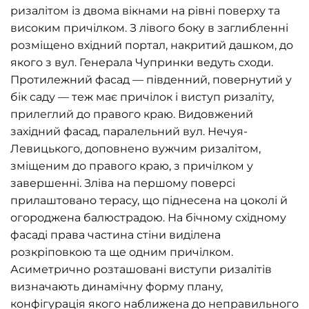
ризалітом із двома вікнами на рівні поверху та
високим причілком. З лівого боку в заглибленні
розміщено вхідний портал, накритий дашком, до
якого з вул. Генерала Чупринки ведуть сходи.
Протилежний фасад — південний, повернутий у
бік саду — теж має причілок і виступ ризаліту,
прилеглий до правого краю. Видовжений
західний фасад, паралельний вул. Нечуя-
Левицького, доповнено вужчим ризалітом,
зміщеним до правого краю, з причілком у
завершенні. Зліва на першому поверсі
прилаштовано терасу, що піднесена на цоколі й
огороджена балюстрадою. На бічному східному
фасаді права частина стіни виділена
розкріповкою та ще одним причілком.
Асиметрично розташовані виступи ризалітів
визначають динамічну форму плану,
конфігурація якого наближена до неправильного