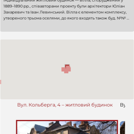
Індивідуальний житловий будинок — вілла, споруджений у
1889–1890 рр., співавторами проекту були архітектори Юліан
Захаревич та Іван Левинський. Вілла є елементом комплексу,
утвореного трьома оселями, до якого входять також буд. №№ 6
та 8 на вул. Кольберга. Три вілли мають смугу прифасадних
квітників та спільний простір садових ділянок усередині
кварталу. Будинок № 4 у плані є прямокутним, з виступами
розкріповок по периметру і блоком вежі, накритої високим
наметовим дахом. Стиль — неоромантичний напрямок
архітектури пізнього історизму. Об'єкт перебудовувався в
другій половині ХХ ст. У пізніші роки вілла була значно
перебудована.
Вул. Кольберга, 4 – житловий будинок
Вул. 