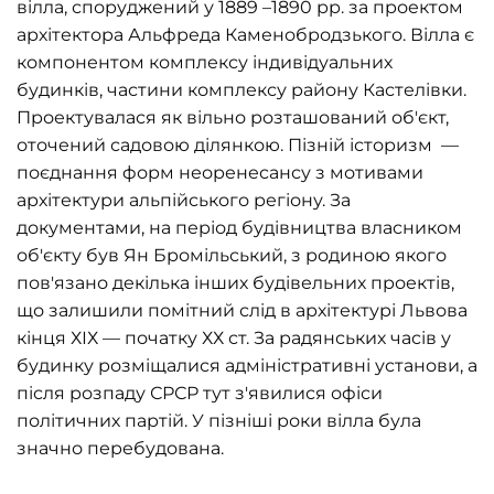
вілла, споруджений у 1889 –1890 рр. за проектом
архітектора Альфреда Каменобродзького. Вілла є
компонентом комплексу індивідуальних
будинків, частини комплексу району Кастелівки.
Проектувалася як вільно розташований об'єкт,
оточений садовою ділянкою. Пізній історизм —
поєднання форм неоренесансу з мотивами
архітектури альпійського регіону. За
документами, на період будівництва власником
об'єкту був Ян Бромільський, з родиною якого
пов'язано декілька інших будівельних проектів,
що залишили помітний слід в архітектурі Львова
кінця ХІХ — початку ХХ ст. За радянських часів у
будинку розміщалися адміністративні установи, а
після розпаду СРСР тут з'явилися офіси
політичних партій. У пізніші роки вілла була
значно перебудована.