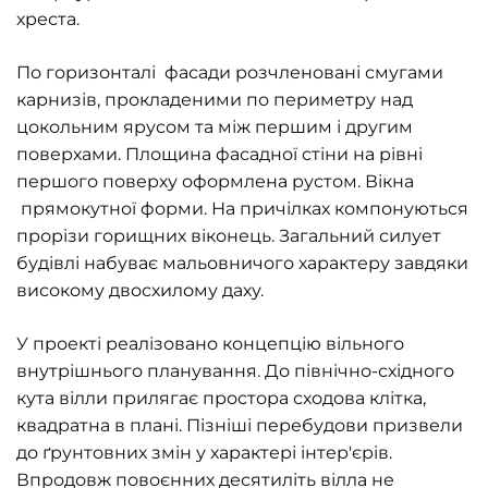
хреста.
По горизонталі фасади розчленовані смугами
карнизів, прокладеними по периметру над
цокольним ярусом та між першим і другим
поверхами. Площина фасадної стіни на рівні
першого поверху оформлена рустом. Вікна
прямокутної форми. На причілках компонуються
прорізи горищних віконець. Загальний силует
будівлі набуває мальовничого характеру завдяки
високому двосхилому даху.
У проекті реалізовано концепцію вільного
внутрішнього планування. До північно-східного
кута вілли прилягає простора сходова клітка,
квадратна в плані. Пізніші перебудови призвели
до ґрунтовних змін у характері інтер'єрів.
Впродовж повоєнних десятиліть вілла не