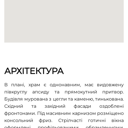
АРХІТЕКТУРА
В плані, храм є однонавним, має видовжену
півкруглу апсиду та прямокутний притвор.
Будівля мурована з цегли та каменю, тинькована.
Східний та західний фасади оздоблені
фронтонами. Під масивним карнизом розміщено
консольний фриз. Стрілчасті готичні вікна
оформлені профільованими обрамленнями.