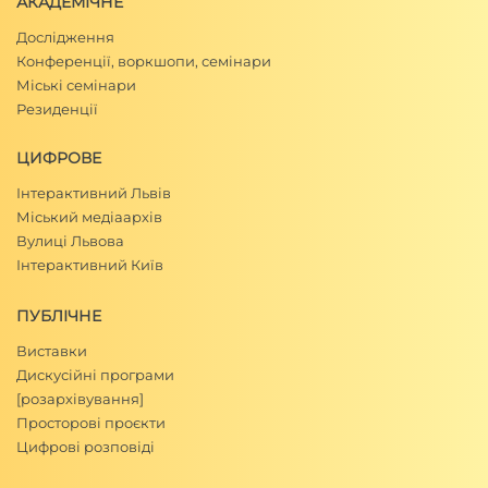
АКАДЕМІЧНЕ
Дослідження
Конференції, воркшопи, семінари
Міські семінари
Резиденції
ЦИФРОВЕ
Інтерактивний Львів
Міський медіаархів
Вулиці Львова
Інтерактивний Київ
ПУБЛІЧНЕ
Виставки
Дискусійні програми
[розархівування]
Просторові проєкти
Цифрові розповіді