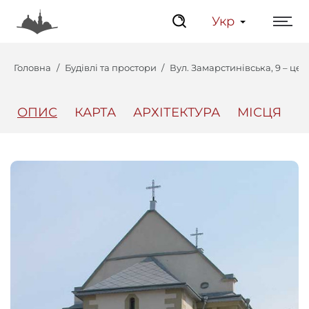
Укр
Головна
Будівлі та простори
Вул. Замарстинівська, 9 – це
ОПИС
КАРТА
АРХІТЕКТУРА
МІСЦЯ
Д
Центр
Інтерактивний Ль