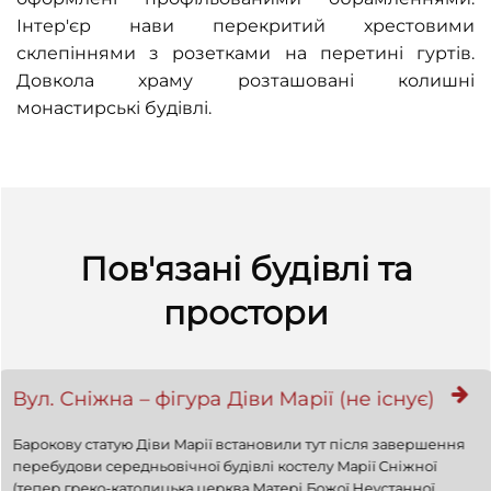
Інтер'єр нави перекритий хрестовими
склепіннями з розетками на перетині гуртів.
Довкола храму розташовані колишні
монастирські будівлі.
Пов'язані будівлі та
простори
Вул. Сніжна – фігура Діви Марії (не існує)
Барокову статую Діви Марії встановили тут після завершення
перебудови середньовічної будівлі костелу Марії Сніжної
(тепер греко-католицька церква Матері Божої Неустанної