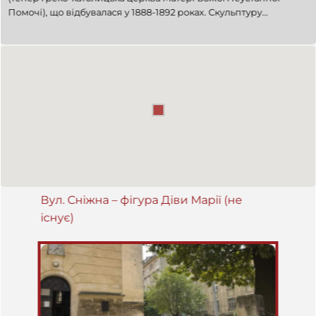
Помочі), що відбувалася у 1888-1892 роках. Скульптуру
перенесли тоді з костелу Місіонерів на Замарстинові. На думку
мистецтвознавців, це був твір Йогана Георга Пінзеля (1768).
Статуя зникла з цього місця у 1970-х роках.
Вул. Сніжна – фігура Діви Марії (не
існує)