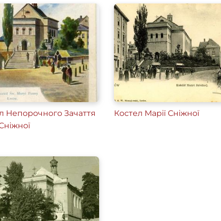
л Непорочного Зачаття
Костел Марії Сніжної
 Сніжної