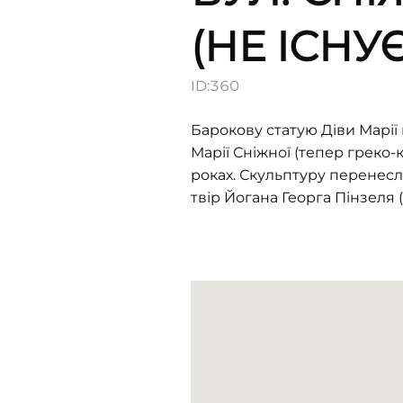
(НЕ ІСНУЄ
ID:
360
Барокову статую Діви Марії
Марії Сніжної (тепер греко-
роках. Скульптуру перенесли
твір Йогана Георга Пінзеля (