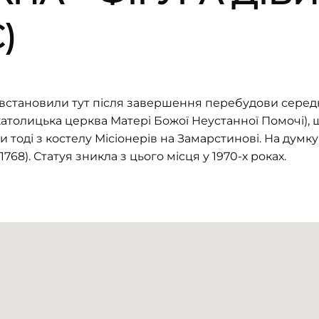
)
 встановили тут після завершення перебудови середн
католицька церква Матері Божої Неустанної Помочі), щ
 тоді з костелу Місіонерів на Замарстинові. На думк
1768). Статуя зникла з цього місця у 1970-х роках.