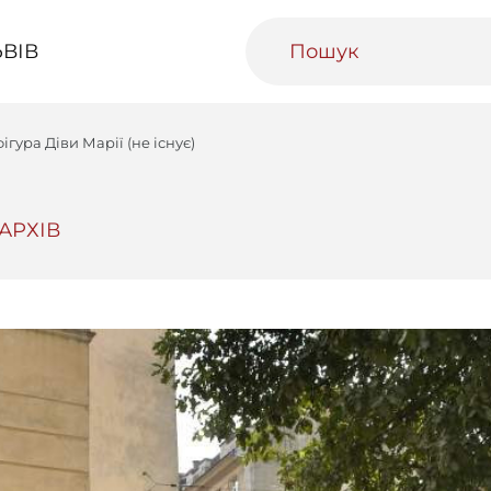
ВІВ
ігура Діви Марії (не існує)
АРХІВ
ивний Львів
Міський медіаархів
Освітня п