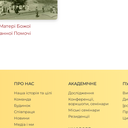
Матері Божої
анної Помочі
ПРО НАС
АКАДЕМІЧНЕ
П
Наша історія та цілі
Дослідження
Ви
Команда
Конференції,
Ди
воркшопи, семінари
Будинок
[р
Міські семінари
Співпраця
Пр
Резиденції
Новини
Ци
Медіа і ми