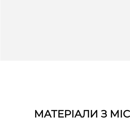
фортифікованого приміського
храму. Будівництва датується
періодом 1630-х рр., наступні
реконструкції проводилися у
1744 році (архітектор Бернард
Меретин) та впродовж ХІХ-ХХ ст.
Костел є пам'яткою сакральної
архітектури доби пізнього
ренесансу, що зберегла окремі
форми готики.
МАТЕРІАЛИ З МІ