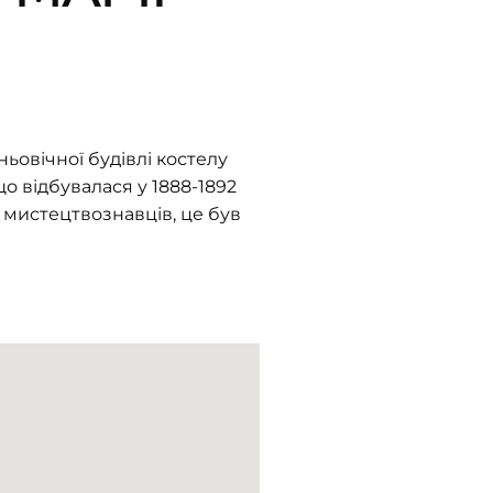
ьовічної будівлі костелу
о відбувалася у 1888-1892
у мистецтвознавців, це був