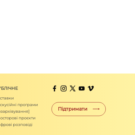
УБЛІЧНЕ
ставки
скусійні програми
Підтримати
озархівування]
осторові проєкти
фрові розповіді