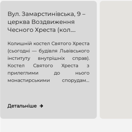
Вул. Замарстинівська, 9 –
церква Воздвиження
Чесного Хреста (кол.
костел св. Хреста)
Колишній кoстел Святого Хреста
(сьогодні — будівля Львівського
інституту внутрішніх справ).
Костел Святого Хреста з
прилеглими до нього
монастирськими спорудами
займає ділянку між теперішніми
вул. Замарстинівською та просп.
Чорновола. Він будувався за
Детальніше
межами оборонних мурів
Львова ранньомодерної доби, на
терені північного передмістя, і
презентував тип