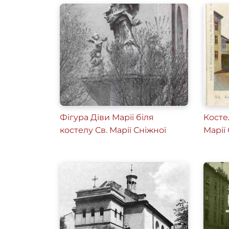
Фігура Діви Марії біля
Косте
костелу Св. Марії Сніжної
Марії