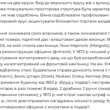
и на два яруси. Вхід до верхнього ярусу вів з вулиці
актова планувально-просторова структура була характ
д не мав оздоблень. Вікна оздоблювали профільовані
еровий ярус акцентували білокам’яні портали входів
я змінювала своїх власників, а також змінювалася пі
ий поверх, піднятий дах і влаштовані дахові віконця. 
5, на якій стояла кам’яниця, Гени Марґоліс
(Margolis)
реконструкцію офіцини (флігеля). У 1872 р. міський 
тування вогнетривкого даху, на що був розроблений 
у на вогнетривкий на фронтовій кам’яниці. На кін. XIX
дбаному стані. Будівельна справа доносить імена її 
mann)
, Зехль Штарк
(Stark)
, Мойзес Еліяш Кеплер
(Kep
мання будинку від 1853 р. (бруд у подвір’ї, несправн
нтарю в разі пожежі: 8 відер, 2 драбини, 2 ручні сокир
тавними свічками), у 1872 р. магістрат наклав штраф на
 р., після довготривалих нагадувань міського уряду,
поверхової офіцини з клозетами в подвір’ї.