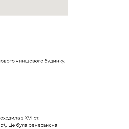
 нового чиншового будинку.
оходила з XVI ст.
l).
Це була ренесансна