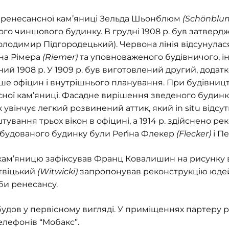
ця ренесансної кам’яниці Зельда Шьонблюм
(Schönblu
ого чиншового будинку. В грудні 1908 р. був затверд
олодимир Підгородецький). Червона лінія відсунулася
она Рімера
(Riemer)
та уповноваженого будівничого, 
й 1908 р. У 1909 р. був виготовлений другий, дода
ише офіцин і внутрішнього планування. При будівниц
ної кам’яниці. Фасадне вирішення зведеного будинк
увінчує легкий розвинений аттик, який in situ відсутн
тування трьох вікон в офіцині, а 1914 р. здійснено ре
озбудованого будинку були Реґіна Флекер
(Flecker)
і П
ам’яницю зафіксував Франц Ковалишин на рисунку ву
ітвіцький
(Witwicki)
запропонував реконструкцію юдейс
би ренесансу.
будов у первісному вигляді. У приміщеннях партеру 
телефонів “Мобакс”.