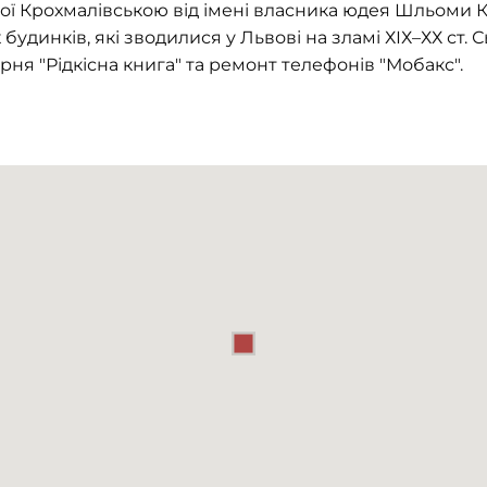
ної Крохмалівською від імені власника юдея Шльоми
 будинків, які зводилися у Львові на зламі ХІХ–ХХ ст.
ня "Рідкісна книга" та ремонт телефонів "Мобакс".