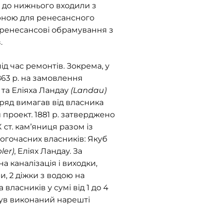
, до нижнього входили з
ерною для ренесансного
 ренесансові обрамування з
.
д час ремонтів. Зокрема, у
1863 р. на замовлення
, та Еліяха Ландау
(Landau)
уряд вимагав від власника
проект. 1881 р. затверджено
 ст. кам’яниця разом із
тогочасних власників: Якуб
ler)
, Еліях Ландау. За
а каналізація і виходки,
и, 2 діжки з водою на
 власників у сумі від 1 до 4
 був виконаний нарешті