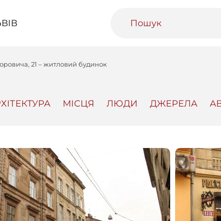
ВІВ
доровича, 21 – житловий будинок
ХІТЕКТУРА
МІСЦЯ
ЛЮДИ
ДЖЕРЕЛА
А
ивний Львів
Міський медіаархів
Освітня п