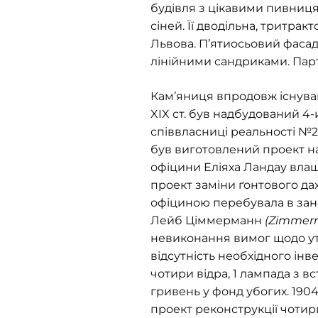
будівля з цікавими пивницям
сіней. Її дводільна, тритр
Львова. П’ятиосьовий фаса
лінійними сандриками. Парт
Кам’яниця впродовж існуванн
XIX ст. був надбудований 4-
співвласниці реальності №20
був виготовлений проект на 
офіцини Еліяха Ландау влаш
проект заміни ґонтового дах
офіциною перебувала в зане
Лейб Ціммерманн
(Zimmer
невиконання вимог щодо утри
відсутність необхідного інве
чотири відра, 1 лампада з вс
гривень у фонд убогих. 1904
проект реконструкції чотири