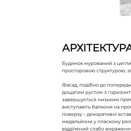
АРХІТЕКТУР
Будинок мурований з цегли
просторовою структурою, 
Фасад, подібно до попереднь
дощатим рустом з горизонта
завершується низьким прямо
виступають балкони на про
поверху – декоративні встав
медальйони у пласкому рель
відділений слабо виражени