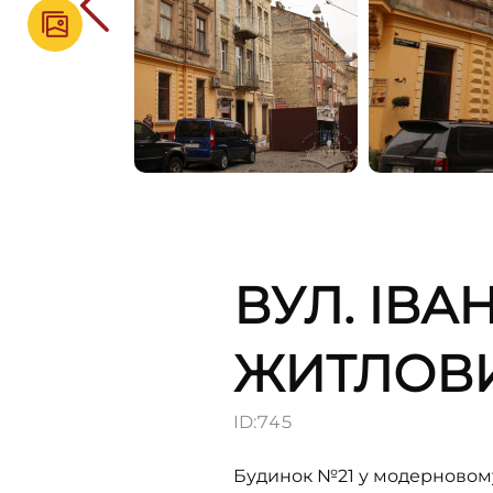
ВУЛ. ІВА
ЖИТЛОВ
ID:
745
Будинок №21 у модерновому