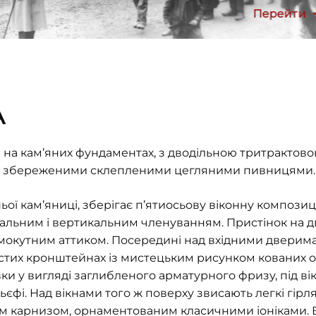
Перейти
А
 на кам’яних фундаментах, з дводільною тритрактов
зі збереженими склепленими цегляними пивницями.
ої кам’яниці, зберігає п’ятиосьову віконну композиц
льним і вертикальним членуванням. Пристінок на дві
кутним аттиком. Посередині над вхідними дверима на
стих кронштейнах із мистецьким рисунком кованих ог
ки у вигляді заглибленого арматурного фризу, під ві
єфі. Над вікнами того ж поверху звисають легкі гірл
м карнизом, орнаментованим класичними іоніками. В