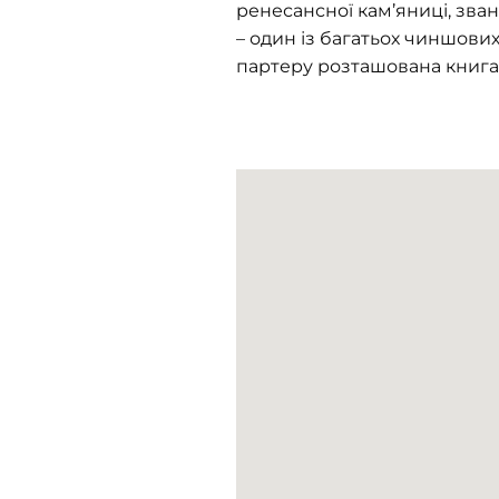
ренесансної кам’яниці, зва
– один із багатьох чиншових
партеру розташована книгар