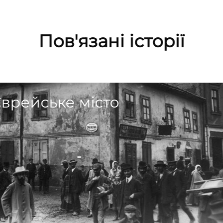
Пов'язані історії
врейське місто