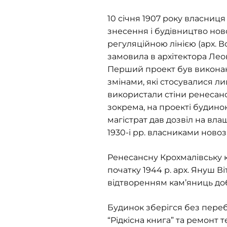
10 січня 1907 року власни
знесення і будівництво нов
регуляційною лінією (арх. В
замовила в архітектора Ле
Перший проект був виконани
змінами, які стосувалися л
використали стіни ренесанс
зокрема, на проекті будинок 
магістрат дав дозвіл на влаш
1930-і рр. власниками нов
Ренесансну Крохмалівську к
початку 1944 р. арх. Януш В
відтворенням кам’яниць до
Будинок зберігся без пере
“Рідкісна книга” та ремонт 