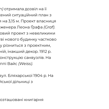
m)
отримала дозвіл на її
жений ситуаційний план з
 на 3,15 м. Проект власниця
інженера Леона Ґрафа
(Graf)
.
тковий проект з невеликими
тві нового будинку частково
у різниться з проектним,
ій, інакший декор. 1912 р.
конструкцію санвузлів. На
еппі Вайс
(Weiss)
.
л. Бляхарської 1904 р. На
ької дільниці з
розташовані книгарня