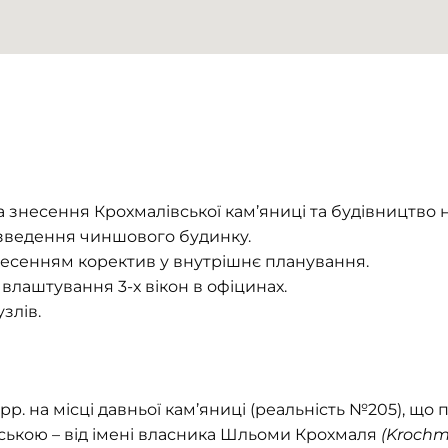
на знесення Крохмалівської кам’яниці та будівництво
зведення чиншового будинку.
несенням коректив у внутрішнє планування.
 влаштування 3-х вікон в офіцинах.
злів.
р. на місці давньої кам’яниці (реальність №205), що п
ською – від імені власника Шльоми Крохмаля
(Krochma