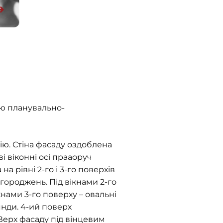
ою планувально-
ію. Стіна фасаду оздоблена
 віконні осі прааоруч
 рівні 2-го і 3-го поверхів
ороджень. Під вікнами 2-го
кнами 3-го поверху – овальні
янди. 4-ий поверх
ерх фасаду під вінцевим