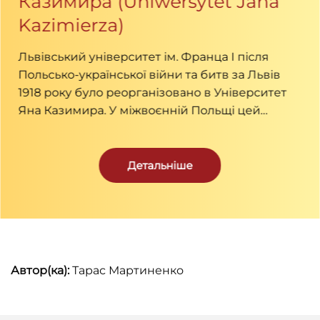
Казимира (Uniwersytet Jana
Kazimierza)
Львівський університет ім. Франца І після
Польсько-української війни та битв за Львів
1918 року було реорганізовано в Університет
Яна Казимира. У міжвоєнній Польщі цей
університет вважали одним із найбільших та
найзначніших наукових та культурних центрів.
З початком радянської окупації 1939 року його
Детальніше
перейменували на Львівський державний
університет ім. Івана Франка.
Автор(ка):
Тарас Мартиненко