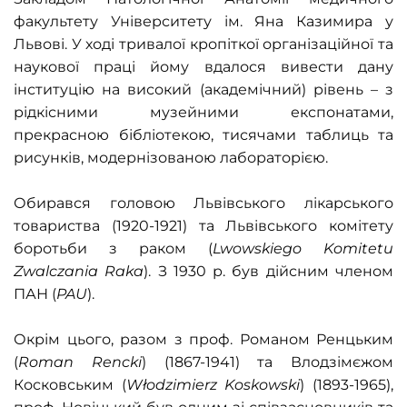
факультету Університету ім. Яна Казимира у
Львові. У ході тривалої кропіткої організаційної та
наукової праці йому вдалося вивести дану
інституцію на високий (академічний) рівень – з
рідкісними музейними експонатами,
прекрасною бібліотекою, тисячами таблиць та
рисунків, модернізованою лабораторією.
Обирався головою Львівського лікарського
товариства (1920-1921) та Львівського комітету
боротьби з раком (
Lwowskiego Komitetu
Zwalczania Raka
). З 1930 р. був дійсним членом
ПАН (
PAU
).
Окрім цього, разом з проф. Романом Ренцьким
(
Roman Rencki
) (1867-1941) та Влодзімєжом
Косковським (
Włodzimierz Koskowski
) (1893-1965),