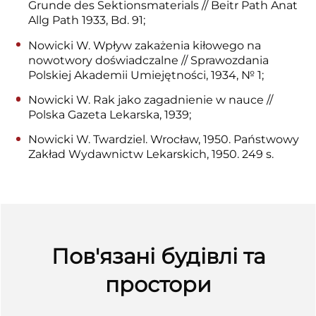
Grunde des Sektionsmaterials // Beitr Path Anat
Allg Path 1933, Bd. 91;
Nowicki W. Wpływ zakażenia kiłowego na
nowotwory doświadczalne // Sprawozdania
Polskiej Akademii Umiejętności, 1934, № 1;
Nowicki W. Rak jako zagadnienie w nauce //
Polska Gazeta Lekarska, 1939;
Nowicki W. Twardziel. Wrocław, 1950. Państwowy
Zakład Wydawnictw Lekarskich, 1950. 249 s.
Пов'язані будівлі та
простори