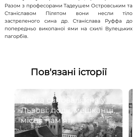
Разом з професорами Тадеушем Островським та
Станіславом Пілятом вони несли тіло
застреленого сина др. Станіслава Руффа до
попередньо викопаної ями на схилі Вулецьких
пагорбів.
Пов'язані історії
Друга світова війна у
Львові: події, мешканці,
місця пам’яті