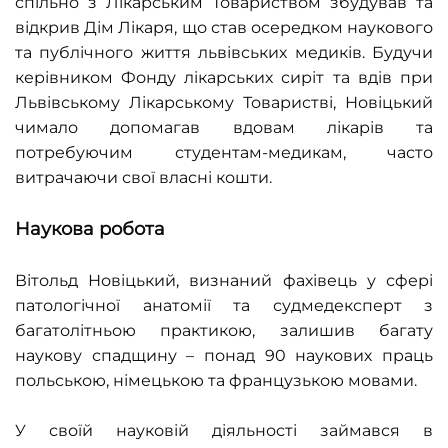
спільно з Лікарським Товариством збудував та
відкрив Дім Лікаря, що став осередком наукового
та публічного життя львівських медиків. Будучи
керівником Фонду лікарських сиріт та вдів при
Львівському Лікарському Товаристві, Новіцький
чимало допомагав вдовам лікарів та
потребуючим студентам-медикам, часто
витрачаючи свої власні кошти.
Наукова робота
Вітольд Новіцький, визнаний фахівець у сфері
патологічної анатомії та судмедексперт з
багатолітньою практикою, залишив багату
наукову спадщину – понад 90 наукових праць
польською, німецькою та французькою мовами.
У своїй науковій діяльності займався в