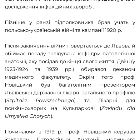
дослідження інфекційних хвороб .
Пізніше у ранзі підполковника брав учать у
польсько-українській війні та кампанії 1920 р.
Після закінчення війни повертається до Львова й
обіймає посаду завідувача кафедри патологічної
анатомії, яку посідав до кінця свого життя. Двічі (у
1923-1924 та 1939 рр.) обирався деканом
медичного факультету. Окрім того проф.
Новіцький був багатолітнім прозектором
Львівської державної лікарні загального профілю
(
Szpitala Powszechnego
) та Лікарні для
психічнохворих на Кульпаркові (
Zakładu dla
Umysłwo Chorych
).
Починаючи з 1919 р. проф. Новіцький керував
Закладом Патологічної Анатомії медичного