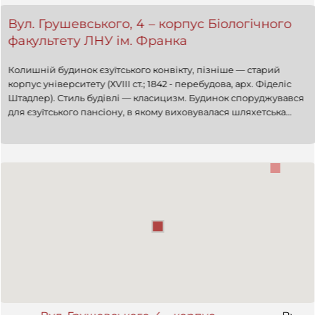
Вул. Грушевського, 4 – корпус Біологічного
факультету ЛНУ ім. Франка
Колишній будинок єзуїтського конвікту, пізніше — старий
корпус університету (ХVIII ст.; 1842 - перебудова, арх. Фіделіс
Штадлер). Стиль будівлі — класицизм. Будинок споруджувався
для єзуїтського пансіону, в якому виховувалася шляхетська
молодь, згодом в ньому були розміщені казарми. У 1851 році
був переданий університету. Сьогодні (2009 p.) — корпус
біологічного факультету ЛНУ ім. І. Франка.