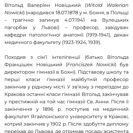
Вітольд Валеріян Новіцький (
Witold Walerian
Nowicki
) (народився 18.07.1878 у м. Бохня, в Польщі
– трагічно загинув 4.07.1941 на Вулецьких
пагорбах у Львові) – професор, завідувач
кафедри патологічної анатомії (1919-1941), декан
медичного факультету (1923-1924, 1939).
Походив з сім’ї інтелігенції (батько Вітольда
Францішек Новіцький (
Franciszek Nowicki
) був
директором гімназії в Бохні). Підставову школу та
перші класи гімназії майбутній професор
закінчив у рідному місті. У зв’язку з переїздом до
Кракова останні класи гімназії Вітольд закінчував
у престижній на той час гімназії Св. Анни. Після її
закінчення у 1896 р. поступив на медичний
факультет Ягайлонського університету в Кракові,
котрий закінчив у 1902 р. Після здобуття диплому
переїхав до Львова, де отримав посаду асистента