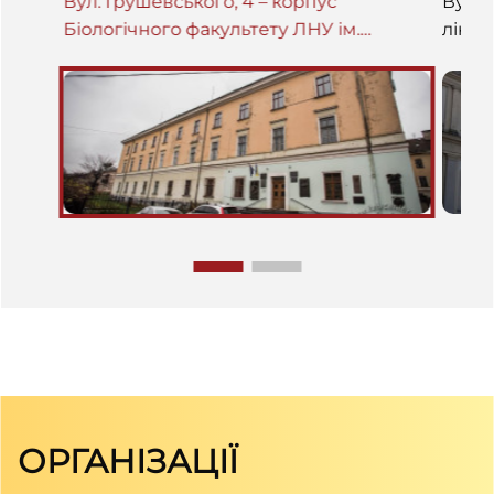
Вул. Грушевського, 4 – корпус
Вул. 
Біологічного факультету ЛНУ ім.
лікар
Франка
ОРГАНІЗАЦІЇ