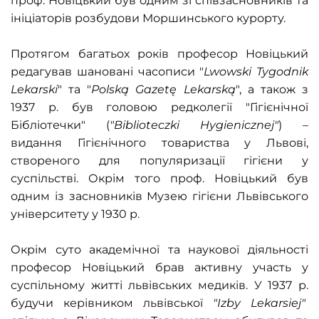
проф. Новіцький був одним зі співзасновників та
ініціаторів розбудови Моршинського курорту.
Протягом багатьох років професор Новіцький
редагував шановані часописи "
Lwowski Tygodnik
Lekarski
" та "
Polską Gazetę Lekarską
", а також з
1937 р. був головою редколегії "Гігієнічної
Бібліотечки" (
"Biblioteczki Hygienicznej"
) –
видання Гігієнічного товариства у Львові,
створеного для популяризації гігієни у
суспільстві. Окрім того проф. Новіцький був
одним із засновників Музею гігієни Львівського
університету у 1930 р.
Окрім суто академічної та наукової діяльності
професор Новіцький брав активну участь у
суспільному житті львівських медиків. У 1937 р.
будучи керівником львівської
"Izby Lekarsiej"