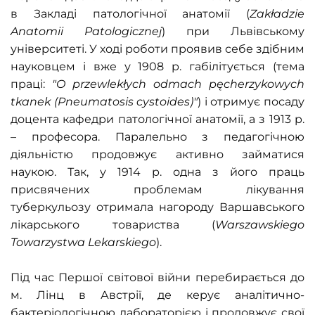
в Закладі патологічної анатомії (
Zakładzie
Anatomii Patologicznej
) при Львівському
університеті. У ході роботи проявив себе здібним
науковцем і вже у 1908 р. габілітується (тема
праці:
"O przewlekłych odmach pęcherzykowych
tkanek (Pneumatosis cystoides)"
) і отримує посаду
доцента кафедри патологічної анатомії, а з 1913 р.
– професора. Паралельно з педагогічною
діяльністю продовжує активно займатися
наукою. Так, у 1914 р. одна з його праць
присвячених проблемам лікування
туберкульозу отримала нагороду Варшавського
лікарського товариства (
Warszawskiego
Towarzystwa Lekarskiego
).
Під час Першої світової війни перебирається до
м. Лінц в Австрії, де керує аналітично-
бактеріологічною лабораторією і продовжує свої