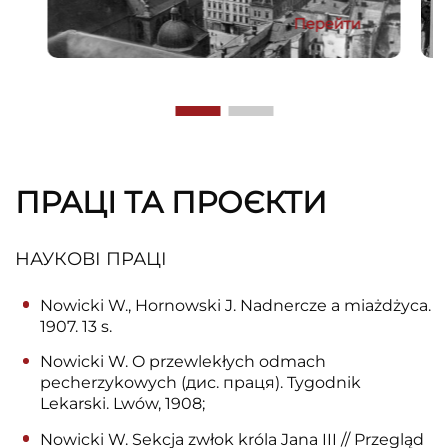
Перейти
ПРАЦІ ТА ПРОЄКТИ
НАУКОВІ ПРАЦІ
Nowicki W., Hornowski J. Nadnercze a miażdżyca.
1907. 13 s.
Nowicki W. O przewlekłych odmach
pecherzykowych (дис. праця). Tygodnik
Lekarski. Lwów, 1908;
Nowicki W. Sekcja zwłok króla Jana III // Przegląd