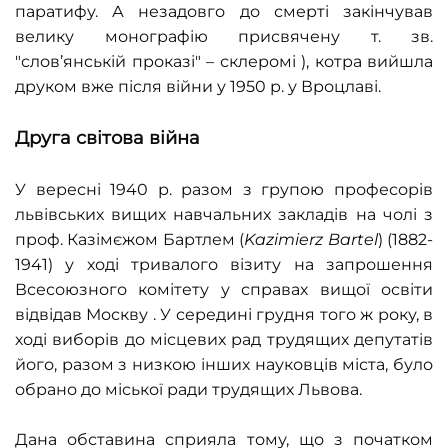
паратифу. А незадовго до смерті закінчував
велику монографію присвячену т. зв.
"слов’янській проказі" – склеромі ), котра вийшла
друком вже після війни у 1950 р. у Вроцлаві.
Друга світова війна
У вересні 1940 р. разом з групою професорів
львівських вищих навчальних закладів на чолі з
проф. Казімєжом Бартлем (
Kazimierz Bartel
) (1882-
1941) у ході тривалого візиту на запрошення
Всесоюзного комітету у справах вищої освіти
відвідав Москву . У середині грудня того ж року, в
ході виборів до місцевих рад трудящих депутатів
його, разом з низкою інших науковців міста, було
обрано до міської ради трудящих Львова.
Дана обставина сприяла тому, що з початком