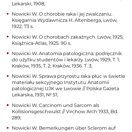
Lekarski, 1908;
Nowicki W. O chorobie raka i jej zwalczaniu.
Księgarnia Wydawnicza H. Altenberga, Lwów,
1922. 73 s.
Nowicki W. O сhorobach zakaźnych. Lwów, 1925;
Książnica-Atlas, 1925. 90 s.
Nowicki W. Anatomia patologiczna: podręcznik
do użytku studentów i lekarzy. Lwów, 1929, T. 1;
Kraków, 1935, T. 2; Kraków, 1936. T. 3;
Nowicki W. Sprawa przyrostu raka płuc w świetle
materiału sekcyjnego Instytutu Anatomii
patologicznej UJK we Lwowie // Polska Gazeta
Lekarska, 1931, № 51;
Nowicki W. Carcinom und Sarcom als
Kollisionsgeschwulst // Virchow Arch 1933, Bd.
289;
Nowicki W. Bemerkungen über Sclerom auf