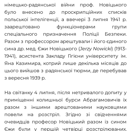
німецько-радянської війни проф. Новіцького
було внесено до проскрипційних списків
польської інтелігенції, а ввечері 3 липня 1941 р.
заарештовано функціонерами групи
спеціального призначення Поліції Безпеки.
Разом з профессором арештували і його єдиного
сина др. мед. Єжи Новіцького (
Jerzy Nowicki
) (1913-
1941), асистента Закладу Гігієни університету ім.
Яна Казимира, котрий лише декілька місяців до
цього вийшов з радянської тюрми, де перебував
з вересня 1939 р.
На світанку 4 липня, після нетривалого допиту у
приміщенні колишньої бурси Абрагамовичів їх
разом з іншими арештованими науковцями
повели на розстріл. Згідно зі свідченнями
очевидців професор Новіцький разом із сином
Єжи були у першій четвірці розстрілюваних.