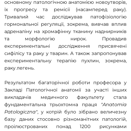
основному патологічною анатомією новоутворів,
їх прогресу та ремісії (насамперед раку).
Тривалий час досліджував патофізіологію
гормональної регуляції, зокрема, вивчав вплив
адреналіну на хромафінну тканину наднирників
та морфологію нирок. Провадив
експериментальні дослідження присвячені
сифілісу та раку у тварин. А також запропонував
експериментальну терапію пухлин, зокрема,
раку легень.
Результатом багаторічної роботи професора у
Закладі Патологічної анатомії за участі інших
викладачів медичного факультету стала
фундаментальна трьохтомна праця
"Anatomia
Patologiczna"
, у котрій було зібрано величезну
базу даних стосовно різноманітних патологій,
проілюстрованих понад 1200 рисунками