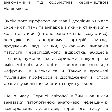
виконаними під особистим керівництвом
Новіцького.
Окрім того професор описав і дослідив чимало
окремих питань та випадків з якими стикнувся у
ході практики (патологоанатомічна казуїстика):
дослідження аневризму артерій мозку,
вроджених вад кишки, унікальних випадків
патології червоподібного відростка, абсцесів
печінки, зумовлених аскаридами, вакуолярних
змін епітеліальних клітин звивистих канальців
нефрону в нирках та ін. Також в арсеналі
публікацій професора є дослідження з історії
розвитку медичної освіти та науки у Львові.
Ще з часу Першої світової війни Новіцький
займався патологічною анатомією інфекційних
захворювань: дизентерії, черевного тифу та