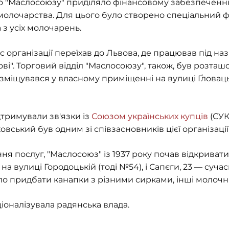
 "Маслосоюзу" приділяло фінансовому забезпеченню 
олочарства. Для цього було створено спеціальний ф
 з усіх молочарень.
с організації переїхав до Львова, де працював під н
і". Торговий відділ "Маслосоюзу", також, був розташ
розміщувався у власному приміщенні на вулиці Ґловаць
тримували зв'язки із
Союзом українських купців
(СУК
ський був одним зі співзасновників цієї організації (
послуг, "Маслосоюз" із 1937 року почав відкривати
 на вулиці Городоцькій (тоді №54), і Сапєги, 23 — сучас
 придбати канапки з різними сирками, інші молочні 
іоналізувала радянська влада.