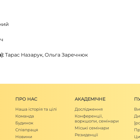
ний
ич
):
Тарас Назарук, Ольга Заречнюк
ПРО НАС
АКАДЕМІЧНЕ
П
Наша історія та цілі
Дослідження
Ви
Команда
Конференції,
Ди
воркшопи, семінари
Будинок
[р
Міські семінари
Співпраця
Пр
Резиденції
Новини
Ци