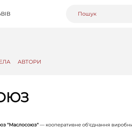
ВІВ
ЕЛА
АВТОРИ
ивний Львів
Міський медіаархів
Освітня п
ОЮЗ
юз "Маслосоюз"
— кооперативне об'єднання виробникі