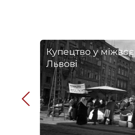
Купецтво у міжво
Львові