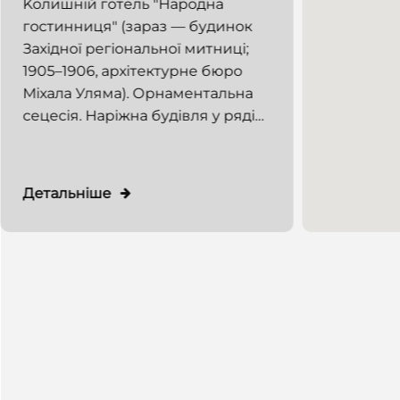
Koлишній готель "Народна
гостинниця" (зараз — будинок
Західної регіональної митниці;
1905–1906, архітектурне бюро
Міхала Уляма). Орнаментальна
сецесія. Наріжна будівля у ряді
житлової забудови, розміщена зі
східного торця кварталу, на куті
вулиць Костюшка (східний
Детальніше
фасад) та Дорошенка (південний
фасад). Тильний північний фасад
виходить на вул. Ю. Дрогобича. Є
одним із архітектурних акцентів
вул. Дорошенка. З 1999 року
будинок використовується
Львівською митницею.