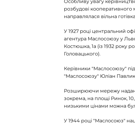
Особливу увагу керівництво
розбудові кооперативного м
направлялася вільна готівка
У 1927 році центральний офі
агентура Маслосоюзу у Львов
Костюшка, 1а (із 1932 року 
Головацького).
Керівники "Маслосоюзу" під
"Маслосоюзу" Юліан Павликов
Розширюючи мережу надання 
зокрема, на площі Ринок, 10,
низькими цінами можна було
У 1944 році "Маслосоюз" нац