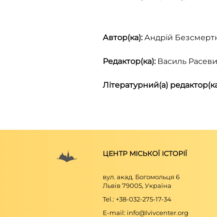
Автор(ка):
Андрій Безсмерт
Редактор(ка):
Василь Расев
Літературний(а) редактор(ка
ЦЕНТР МІСЬКОЇ ІСТОРІЇ
вул. акад. Богомольця 6
Львів 79005, Україна
Tel.: +38-032-275-17-34
E-mail: info@lvivcenter.org