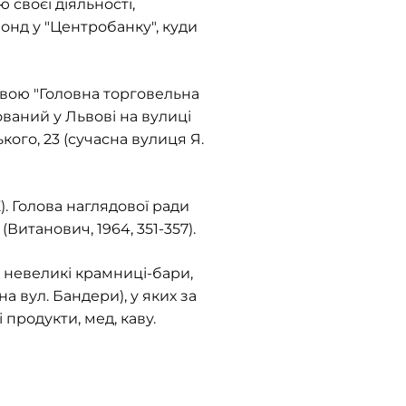
своєї діяльності,
онд у "Центробанку", куди
азвою "Головна торговельна
ований у Львові на вулиці
кого, 23 (сучасна вулиця Я.
). Голова наглядової ради
Витанович, 1964, 351-357).
 невеликі крамниці-бари,
на вул. Бандери), у яких за
продукти, мед, каву.