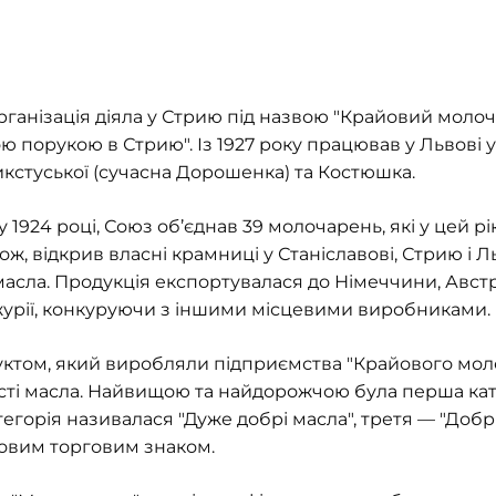
рганізація діяла у Стрию під назвою "Крайовий моло
порукою в Стрию". Із 1927 року працював у Львові 
икстуської (сучасна Дорошенка) та Костюшка.
 у 1924 році, Союз об’єднав 39 молочарень, які у цей р
ож, відкрив власні крамниці у Станіславові, Стрию і Л
асла. Продукція експортувалася до Німеччини, Австрі
журії, конкуруючи з іншими місцевими виробниками.
ктом, який виробляли підприємства "Крайового моло
кості масла. Найвищою та найдорожчою була перша кат
егорія називалася "Дуже добрі масла", третя — "Добрі" 
овим торговим знаком.