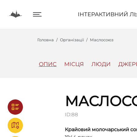
ІНТЕРАКТИВНИЙ ЛЬВІВ
ІНТЕРАКТИВНИЙ ЛЬ
Головна
Організації
Маслосоюз
ОПИС
МІСЦЯ
ЛЮДИ
ДЖЕР
Центр
Інтеракт
МАСЛОС
ID:
88
Крайовий молочарський со