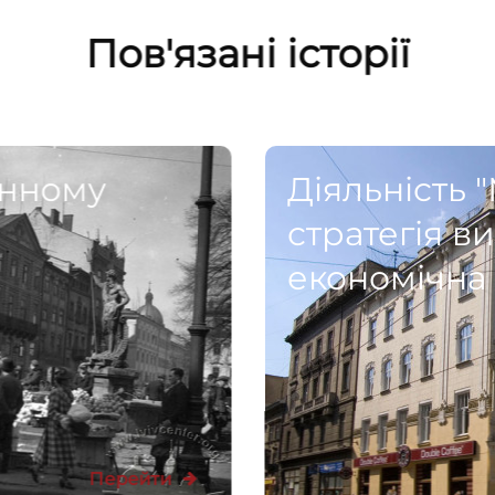
Пов'язані історії
єнному
Діяльність 
стратегія в
економічна
Перейти