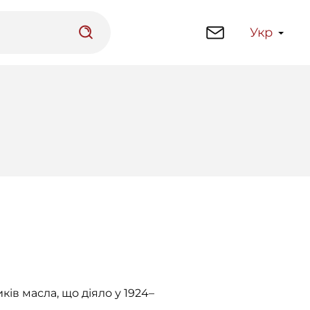
Укр
латформа
Бібліотека
в масла, що діяло у 1924–