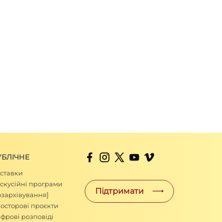
УБЛІЧНЕ
ставки
скусійні програми
Підтримати
озархівування]
осторові проєкти
фрові розповіді