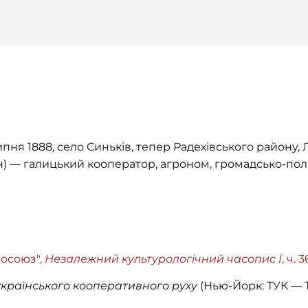
ипня 1888, село Синьків, тепер Радехівського району, Л
н) — галицький кооператор, агроном, громадсько-полі
осоюз",
Незалежний культурологічний часопис Ї
, ч. 
 українського кооперативного руху
(Нью-Йорк: ТУК — 