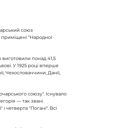
чарський союз
у приміщені "Народної
ік виготовили понад 41,5
ьвові. У 1925 році вперше
ї, Чехословаччини, Данії,
чарського союзу". Існувало
егорія — так звані
і четверта "Погані". Всі