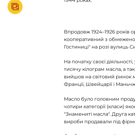
1944 роках.
Впродовж 1924–1926 років о
кооперативний з обмеженою 
Гостиниці" на розі вулиць С
На початку своєї діяльності,
тисячу кілограм масла, а так
вийшов на світовий ринок м
Франції, Швейцарії і Маньч
Масло було головним проду
чотири категорії (класи) я
"Знамениті масла". Друга кат
вироби продавали під фірм