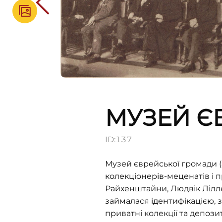
МУЗЕЙ Є
ID:
137
Музей єврейської громади (
колекціонерів-меценатів і п
Райхенштайни, Людвік Ліллє 
займалася ідентифікацією,
приватні колекції та депозит