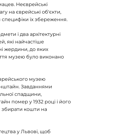
мацев. Неєврейські
агу на єврейські об'єкти,
 специфіки їх збереження.
дмети і два архітектурні
й, які найчастіше
ні жердини, до яких
иття музею було виконано
єврейського музею
хенштайн. Завданнями
альної спадщини,
йн помер у 1932 році і його
а збирати кошти на
тецтва у Львові, щоб