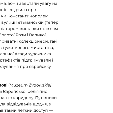
ма, вони звертали увагу на
ктів свідчила про
єю чи Константинополем.
 вулиці Гетьманській (тепер
ціатором виставки став сам
олотої Рози і Великої,
приватні колекціонери, такі
в і ужиткового мистецтва,
схальної Агади художника
ртефактів підтримували і
піклування про єврейську
вові
(
Muzeum Żydowskiej
і Єврейської релігійної
зал та коридору. Путівники
ля відвідувачів щодня, з
мав такий легкий доступ —