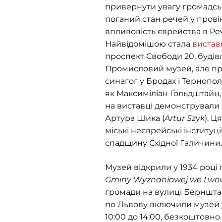
привернути увагу громадськ
поганий стан речей у провін
впливовість єврейства в Ре
Найвідомішою стала
виставк
проспект Свободи 20, будів
Промисловий музей, але прак
синагог у Бродах і Тернопол
як Максиміліан Ґольдштайн, 
на виставці демонстрували і
Артура Шика (
Artur Szyk
). 
міські неєврейські інституц
спадщину Східної Галичини.
Музей відкрили у 1934 році
Gminy Wyznaniowej we Lwo
громади на вулиці Бернштайн
по Львову включили музей у 
10:00 до 14:00, безкоштовно