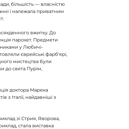
ади, більшість — власністю
анні і належала приватним
т.
всякденного вжитку. До
лекція парохет. Предмети
тниками у Любичі-
товляли єврейські фарб'ярі,
ного мистецтва були
и до свята Пурім,
екція доктора Марека
 з Італії, найдавніші з
иклад зі Стрия, Яворова,
риклад, стала виставка