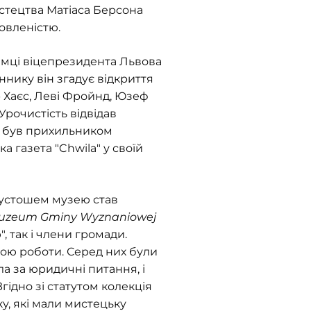
стецтва Матіаса Берсона
овленістю.
римці віцепрезидента Львова
ннику він згадує відкриття
 Хаєс, Леві Фройнд, Юзеф
. Урочистість відвідав
ий був прихильником
а газета "Chwila" у своїй
Кустошем музею став
Muzeum Gminy Wyznaniowej
, так і члени громади.
кою роботи. Серед них були
ла за юридичні питання, і
гідно зі статутом колекція
ку, які мали мистецьку