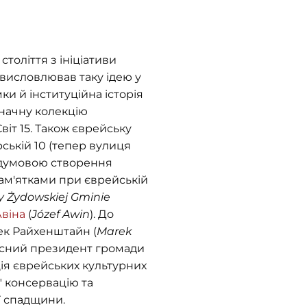
толіття з ініціативи
й висловлював таку ідею у
ки й інституційна історія
значну колекцію
віт 15. Також єврейську
рській 10 (тепер вулиця
едумовою створення
ам'ятками при єврейській
y Żydowskiej Gminie
віна
(
Józef Awin
). До
ек Райхенштайн (
Marek
часний президент громади
ція єврейських культурних
" консервацію та
ої спадщини.