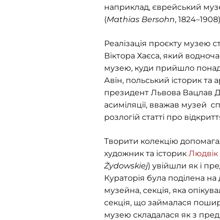
наприклад, єврейський музе
(
Mathias Bersohn
, 1824–190
Реалізація проєкту музею с
Віктора Хаєса, який водноч
музею, куди прийшло понад 
Авін, польський історик та 
президент Львова Вацлав Д
асиміляції, вважав музей сп
розлогій статті про відкри
Творити колекцію допомага
художник та історик
Людвік
Żydowskiej
) увійшли як і пр
Кураторія була поділена на
музейна, секція, яка опікув
секція, що займалася пошире
музею складалася як з предм