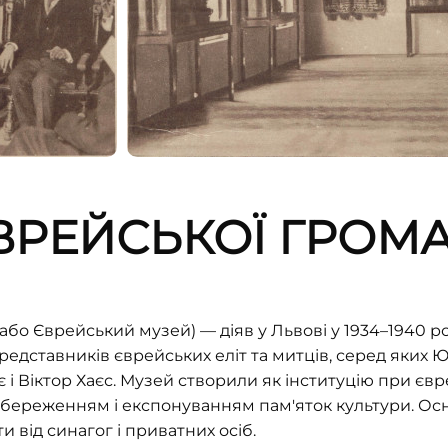
ВРЕЙСЬКОЇ ГРОМ
або Єврейський музей) — діяв у Львові у 1934–1940 р
редставників єврейських еліт та митців, серед яких Ю
і Віктор Хаєс. Музей створили як інституцію при євр
 збереженням і експонуванням пам'яток культури. О
и від синагог і приватних осіб.