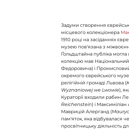
Задуми створення єврейсько
місцевого колекціонера
Мак
1910 році на засіданнях євр
музею пов'язана з міжвоєнн
Ґольдштайна публіка могла в
колекцію мав Національний м
Федоровича) і Промисловий
окремого єврейського музею
релігійній громаді Львова (
K
Wyznaniowej we Lwowie
), я
Кураторії входили рабин Ле
Reichenstein
) і Максиміліан
Маврицій Алерганд (
Mauryc
пам'яток, яка відбувалася 
просвітницьку діяльність д