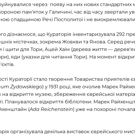
уйнувалися через появу на них нових стандартних 
хороною пам'яток у Галичині, час від часу звертали ув
льною спадщиною Речі Посполитої і не виокремлювали
кого дізнаємося, що Кураторія інвентаризувала 292 пре
ишніх містечках, зокрема Жовкви та Янова. Серед рече
и і щити для Тори, Ацей Хаїм (дерева життя — дерев'я
и), яди (указки для читання Тори). На момент відкр
єктів.
сті Кураторії стало творення Товариства приятелів 
zeum Żydowskiego
) у 1931 році, яке очолив Марек Рай
в на відкриття музею, збереження єврейської матері
. Планувалося відкриття бібліотеки. Марек Райхеншта
йхенштайн (
Ada Reichenstein
) уже на похороні почал
аторія організувала декілька виставок єврейського мис