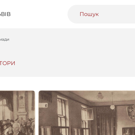
ВІВ
омади
ТОРИ
ивний Львів
Міський медіаархів
Освітня п