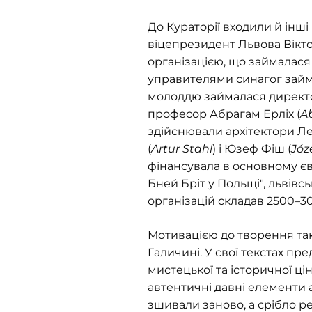
До Кураторії входили й інші
віцепрезидент Львова Вікто
організацією, що займалася 
управителями синагог займ
молоддю займалася директо
професор Абрагам Ерліх (
A
здійснювали архітектори Ле
(
Artur Stahl
) і Юзеф Фіш (
Józ
фінансувала в основному єв
Бней Бріт у Польщі", львів
організацій складав 2500–30
Мотивацією до творення так
Галичині. У свої текстах п
мистецької та історичної ц
автентичні давні елементи а
зшивали заново, а срібло р