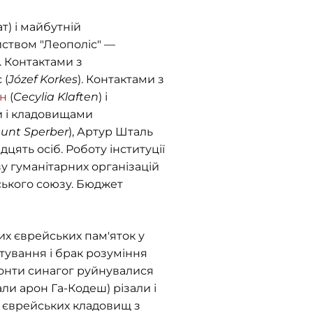
т) і майбутній
риством "Леополіс" —
. Контактами з
 (
Józef Korkes
). Контактами з
ен
(
Cecylia Klaften
) і
и і кладовищами
unt Sperber
), Артур Шталь
цять осіб. Роботу інституції
у гуманітарних організацій
нського союзу. Бюджет
х єврейських пам'яток у
тування і брак розуміння
монти синагог руйнувалися
ли арон Га-Кодеш) різали і
х єврейських кладовищ з