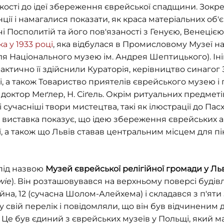
ості до ідеї збереження єврейської спадщини. Зокре
ції і намагалися показати, як краса матеріальних об'є
чі Посполитій та його пов'язаності з Генуєю, Венеці
а у 1933 році
, яка відбулася в Промисловому Музеї на
ля Національного музею ім. Андрея Шептицького). Іні
тично її здійснили Кураторія, керівництво синагог З
і, а також Товариство приятелів єврейського музею і 
доктор Меґлер, Н. Сіґель. Окрім ритуальних предметі
 сучасніші твори мистецтва, такі як ілюстрації до Па
Ця виставка показує, що ідею збереження єврейських а
ії, а також що Львів ставав центральним місцем для 
 під назвою
Музей єврейської релігійної громади у Ль
wie
). Він розташовувався на верхньому поверсі будівл
а, 12 (сучасна Шолом-Алейхема) і складався з п'яти 
свій перелік і повідомляли, що він був відчиненим д
. Це був єдиний з єврейських музеїв у Польщі, який 