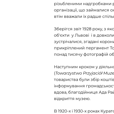
різьбленими надгробками р
організації, що займалися о
втім вважали їх радше спі
Зберігся звіт 1928 року, з я
об'єкти у Львові і в довкол
зустрічалися, згадані корон
прикріплений пергамент Тор
понад тисячу фотографій об'
Наступним кроком у діяльно
(
Тоwarzystwo Przyjaciół Mu
товариства були збір кошті
інформування громадськості
вдова, благодійниця Ада Ра
відкриття музею.
В 1920-х і 1930-х роках Кур