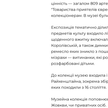
цінність — загалом 809 арте
"Товариства приятелів євре
колекціонерам. В музеї були 
Експозиція тематично ділил
предметів культу входило лі
щоденного вжитку включали
Королівській, а також димки
ремесло яких зникло з по
мізрахи — витинанки, які ро
розфарбовані дітьми.
До колекції музею входила 
Райхенштайна, зокрема збі
яких походили з 16 століття.
Музейна колекція поповнювал
Жовкви, чи приватних осіб. 