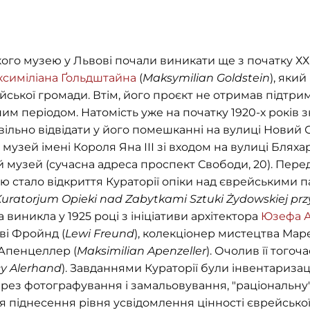
го музею у Львові почали виникати ще з початку ХХ с
симіліана Ґольдштайна
(
Maksymilian Goldstein
), яки
ейської громади. Втім, його проєкт не отримав підтрим
им періодом. Натомість уже на початку 1920-х років 
ільно відвідати у його помешканні на вулиці Новий С
узей імені Короля Яна ІІІ зі входом на вулиці Бляха
 музей (сучасна адреса проспект Свободи, 20). Пер
 стало відкриття Кураторії опіки над єврейськими п
uratorjum Opieki nad Zabytkami Sztuki Żydowskiej prz
ка виникла у 1925 році з ініціативи архітектора
Юзефа А
ві Фройнд (
Lewi Freund
), колекціонер мистецтва Мар
 Апенцеллер (
Maksimilian Apenzeller
). Очолив її того
y Alerhand
). Завданнями Кураторії були інвентариза
через фотографування і замальовування, "раціональну
ля піднесення рівня усвідомлення цінності єврейськ