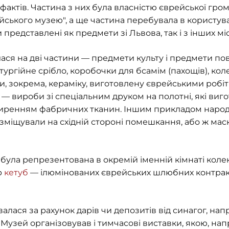
фактів. Частина з них була власністю єврейської гром
йського музею", а ще частина перебувала в користув
представлені як предмети зі Львова, так і з інших міс
ася на дві частини — предмети культу і предмети по
тургійне срібло, коробочки для бсамім (пахощів), ко
, зокрема, кераміку, виготовлену єврейськими робі
 — вироби зі спеціальним друком на полотні, які виго
ширенням фабричних тканин. Іншим прикладом народ
зміщували на східній стороні помешкання, або ж маск
і була репрезентована в окремій іменній кімнаті кол
р
кетуб
— ілюмінованих єврейських шлюбних контрактів
ася за рахунок дарів чи депозитів від синагог, напр
Музей організовував і тимчасові виставки, якою, нап