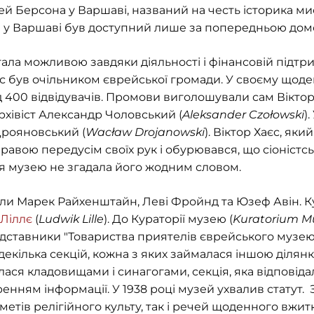
й Берсона у Варшаві, названий на честь історика ми
8) у Варшаві був доступний лише за попередньою дом
тала можливою завдяки діяльності і фінансовій підт
ас був очільником єврейської громади. У своєму щоде
400 відвідувачів. Промови виголошували сам Віктор
архівіст Александр Чоловський (
Aleksander
Czo
ł
owski
)
рояновський (
Wacław Drojanowski
). Віктор Хаєс, як
равою передусім своїх рук і обурювався, що сіоністськ
ття музею не згадала його жодним словом.
ли Марек Райхенштайн, Леві Фройнд та Юзеф Авін. 
 Ліллє
(
Ludwik Lille
). До Кураторії музею (
Kuratorium 
едставники "Товариства приятелів єврейського музею"
 декілька секцій, кожна з яких займалася іншою ділян
алася кладовищами і синагогами, секція, яка відповіда
нням інформації. У 1938 році музей ухвалив статут. З
етів релігійного культу, так і речей щоденного вжит