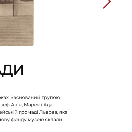
АДИ
оках. Заснований групою
зеф Авін, Марек і Ада
ейській громаді Львова, яка
снову фонду музею склали