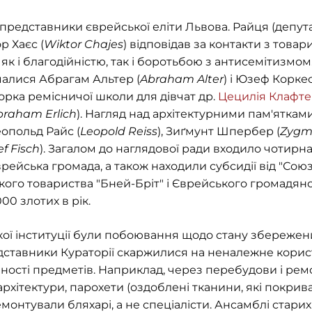
 представники єврейської еліти Львова. Райця (депута
р Хаєс (
Wiktor Chajes
) відповідав за контакти з това
як і благодійністю, так і боротьбою з антисемітизмом
алися Абрагам Альтер (
Abraham Alter
) і Юзеф Коркес
рка ремісничої школи для дівчат др.
Цецилія Клафт
braham Erlich
). Нагляд над архітектурними пам'яткам
опольд Райс (
Leopold Reiss
), Зиґмунт Шпербер (
Zygm
ef Fisch
). Загалом до наглядової ради входило чотирнад
рейська громада, а також находили субсидії від "Союз
ського товариства "Бней-Бріт" і Єврейського громадя
00 злотих в рік.
ої інституції були побоювання щодо стану збережени
редставники Кураторії скаржилися на неналежне корис
інності предметів. Наприклад, через перебудови і ре
рхітектури, парохети (оздоблені тканини, які покрива
емонтували бляхарі, а не спеціалісти. Ансамблі стари