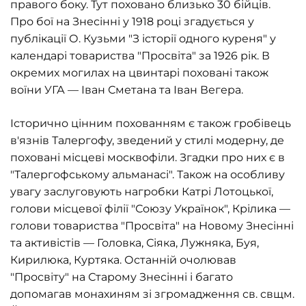
правого боку. Тут поховано близько 30 бійців.
Про бої на Знесінні у 1918 році згадується у
публікації О. Кузьми
"
З історії одного куреня
"
у
календарі товариства
"
Просвіта
"
за 1926 рік. В
окремих могилах на цвинтарі поховані також
воїни УГА — Іван Сметана та Іван Вегера.
Історично цінним похованням є також гробівець
в'язнів Талергофу, зведений у стилі модерну, де
поховані місцеві москвофіли. Згадки про них є в
"
Талергофському альманасі
"
. Також на особливу
увагу заслуговують нагробки Катрі Лотоцької,
голови місцевої філії
"
Союзу Українок
"
, Крілика —
голови товариства
"
Просвіта
"
на Новому Знесінні
та активістів — Головка, Сіяка, Лужняка, Буя,
Кирилюка, Куртяка. Останній очолював
"
Просвіту
"
на Старому Знесінні і багато
допомагав монахиням зі згромадження св. свщм.