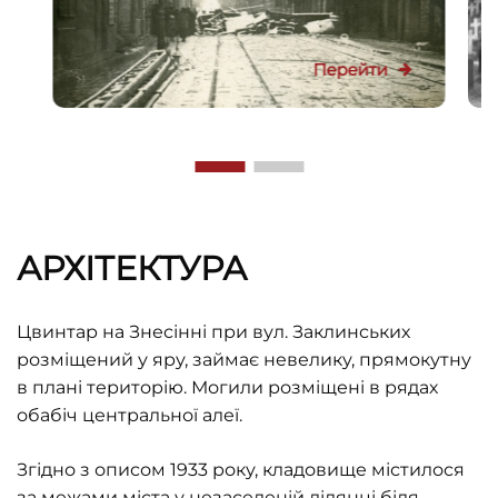
Перейти
АРХІТЕКТУРА
Цвинтар на Знесінні при вул. Заклинських
розміщений у яру, займає невелику, прямокутну
в плані територію. Могили розміщені в рядах
обабіч центральної алеї.
Згідно з описом 1933 року, кладовище містилося
за межами міста у незаселеній ділянці біля