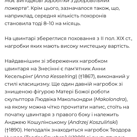
Має випадкові заробітки з добровільних
пожертв
"
. Крім цього, зазначалося також, що,
наприклад, середня кількість похоронів
становила тоді 8–10 на місяць.
На цвинтарі збереглися поховання з ІІ пол. ХІХ ст.,
нагробки яких мають високу мистецьку вартість.
Найдавнішим зі збережених нагробком
цвинтаря на Знесінні є пам'ятник Анни
Кесельрінґ (
Anna Kesselring
)
(†1867), виконаний у
стилі класицизму. Ще один давній нагробок зі
знищеною фігурою Матері Божої роботи
скульптора Людвіка Макольондри (
Makolondra
),
на якому можна чітко прочитати напис, стоїть на
початку цвинтаря з правого боку і належить
Анджею Кошулінському (
Andrzej Koszuliński
)
(†1890). Неподалік знаходиться нагробок Теодора