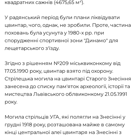
2
квадратних сажнів (4675,65 м
).
У радянський період були плани ліквідувати
цвинтар, чого, однак, не зробили. Проте, частина
поховань була усунута у 1980-х рр. при
спорудженні спортивної зони
"
Динамо
"
для
лещетарського з'їзду.
Згідно з рішенням №209 міськвиконкому від
17.05.1990 року, цвинтар взято під охорону.
Стрілецька могила на цвинтарі Старого Знесіння
занесена до списку пам'яток археології, історії та
мистецтва Львівського облвиконкому 21.05.1991
року.
Могила стрільців УГА, які полягли на Знесінні у
грудні 1918 року, розташована майже в самому
кінці центральної алеї цвинтаря на Знесінні з