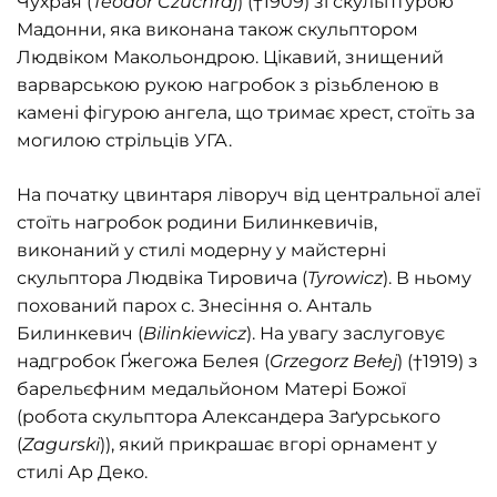
Чухрая (
Teodor Czuchraj
)
(†1909) зі скульптурою
Мадонни, яка виконана також скульптором
Людвіком Макольондрою. Цікавий, знищений
варварською рукою нагробок з різьбленою в
камені фігурою ангела, що тримає хрест, стоїть за
могилою стрільців УГА.
На початку цвинтаря ліворуч від центральної алеї
стоїть нагробок родини Билинкевичів,
виконаний у стилі модерну у майстерні
скульптора Людвіка Тировича (
Tyrowicz
). В ньому
похований парох с. Знесіння о. Анталь
Билинкевич (
Bilinkiewicz
). На увагу заслуговує
надгробок Ґжегожа Белея (
Grzegorz Bełej
) (†1919) з
барельєфним медальйоном Матері Божої
(робота скульптора Александера Заґурського
(
Zagurski
)), який прикрашає вгорі орнамент у
стилі Ар Деко.