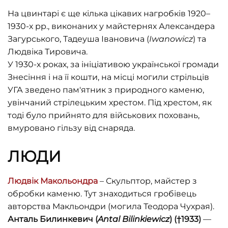
На цвинтарі є ще кілька цікавих нагробків 1920–
1930-х рр., виконаних у майстернях Александера
Загурського, Тадеуша Івановича (
Iwanowicz
) та
Людвіка Тировича.
У 1930-х роках, за ініціативою української громади
Знесіння і на її кошти, на місці могили стрільців
УГА зведено пам'ятник з природного каменю,
увінчаний стрілецьким хрестом. Під хрестом, як
тоді було прийнято для військових поховань,
вмуровано гільзу від снаряда.
ЛЮДИ
Людвік Макольондра
– Скульптор, майстер з
обробки каменю. Тут знаходиться гробівець
авторства Макльондри (могила Теодора Чухрая).
Анталь Билинкевич (
Antal Bilinkiewicz
)
(†1933)
—