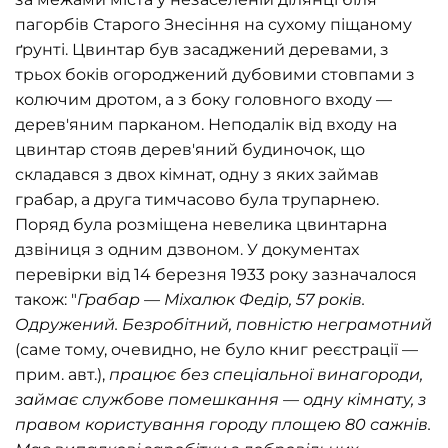
пагорбів Старого Знесіння на сухому піщаному
ґрунті. Цвинтар був засаджений деревами, з
трьох боків огороджений дубовими стовпами з
колючим дротом, а з боку головного входу —
дерев'яним парканом. Неподалік від входу на
цвинтар стояв дерев'яний будиночок, що
складався з двох кімнат, одну з яких займав
грабар, а друга тимчасово була трупарнею.
Поряд була розміщена невелика цвинтарна
дзвіниця з одним дзвоном. У документах
перевірки від 14 березня 1933 року зазначалося
також:
"
Грабар — Міхалюк Федір, 57 років.
Одружений. Безробітний, повністю неграмотний
(саме тому, очевидно, не було книг реєстрації —
прим. авт.),
працює без спеціальної винагороди,
займає службове помешкання — одну кімнату, з
правом користування городу площею 80 сажнів.