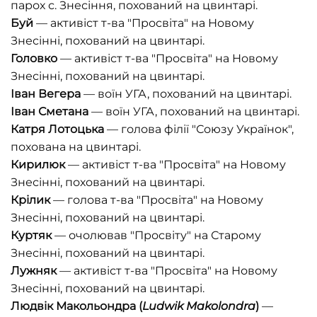
парох с. Знесіння, похований на цвинтарі.
Буй
— активіст т-ва "Просвіта" на Новому
Знесінні, похований на цвинтарі.
Головко
— активіст т-ва "Просвіта" на Новому
Знесінні, похований на цвинтарі.
Іван Вегера
— воїн УГА, похований на цвинтарі.
Іван Сметана
— воїн УГА, похований на цвинтарі.
Катря Лотоцька
— голова філії "Союзу Українок",
похована на цвинтарі.
Кирилюк
— активіст т-ва "Просвіта" на Новому
Знесінні, похований на цвинтарі.
Крілик
— голова т-ва "Просвіта" на Новому
Знесінні, похований на цвинтарі.
Куртяк
— очолював "Просвіту" на Старому
Знесінні, похований на цвинтарі.
Лужняк
— активіст т-ва "Просвіта" на Новому
Знесінні, похований на цвинтарі.
Людвік Макольондра (
Ludwik Makolondra
)
—