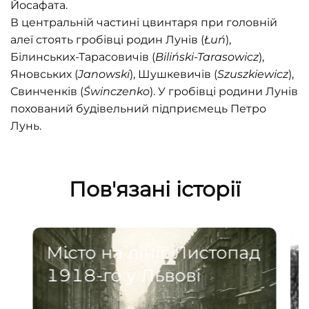
Йосафата.
В центральній частині цвинтаря при головній
алеї стоять гробівці родин Лунів (
Łuń
),
Білинських-Тарасовичів (
Biliński-Tarasowicz
),
Яновських (
Janowski
), Шушкевичів (
Szuszkiewicz
),
Свинченків (
Świnczenko
). У гробівці родини Лунів
похований будівельний підприємець Петро
Лунь.
Пов'язані історії
Місто на лінії: Листопад
1918-го у Львові