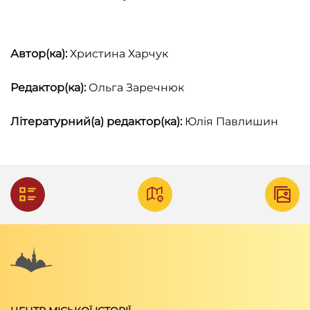
Автор(ка):
Христина Харчук
Редактор(ка):
Ольга Заречнюк
Літературний(а) редактор(ка):
Юлія Павлишин