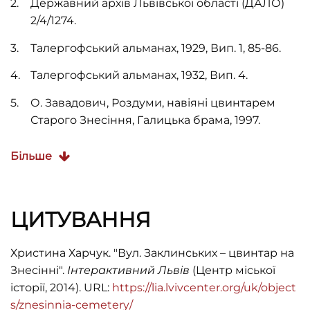
Державний архів Львівської області (ДАЛО)
2
/
4
/
1274.
Талергофський альманах, 1929, Вип. 1, 85-86.
Талергофський альманах, 1932, Вип. 4.
О. Завадович, Роздуми, навіяні цвинтарем
Старого Знесіння, Галицька брама, 1997.
Т. Максим'юк, Регіональний ландшафтно-
Більше
історичний парк
“
Знесіння
”
(Проект
генерального плану розвитку), Галицька
брама, 1997, №6, 11.
ЦИТУВАННЯ
Христина Харчук. "Вул. Заклинських – цвинтар на
Знесінні".
Інтерактивний Львів
(Центр міської
історії, 2014). URL:
https://lia.lvivcenter.org/uk/object
s/znesinnia-cemetery/