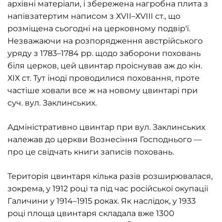
архівні матеріали, і збережена нагробна плита з
напівзатертим написом з ХVІІ–ХVІІІ ст., що
розміщена сьогодні на церковному подвір'ї.
Незважаючи на розпорядження австрійського
уряду з 1783–1784 рр. щодо заборони поховань
біля церков, цей цвинтар проіснував аж до кін.
ХІХ ст. Тут іноді проводилися поховання, проте
частіше ховали все ж на новому цвинтарі при
суч. вул. Заклинських.
Адміністративно цвинтар при вул. Заклинських
належав до церкви Вознесіння Господнього —
про це свідчать книги записів поховань.
Територія цвинтаря кілька разів розширювалася,
зокрема, у 1912 році та під час російської окупації
Галичини у 1914–1915 роках. Як наслідок, у 1933
році площа цвинтаря складала вже 1300