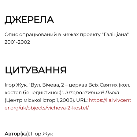
ДЖЕРЕЛА
Oпис опрацьований в межах проекту "Галіціана",
2001-2002
ЦИТУВАННЯ
Ігор Жук. "Вул. Вічева, 2 – церква Всіх Святих (кол.
костел бенедиктинок)".
Інтерактивний Львів
(Центр міської історії, 2008). URL:
https://lia.lvivcent
er.org/uk/objects/vicheva-2-kostel/
Автор(ка):
Ігор Жук