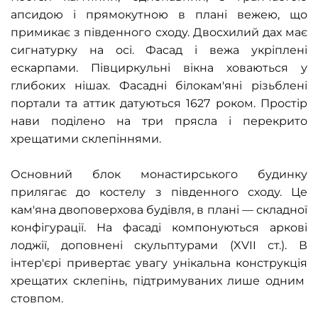
апсидою і прямокутною в плані вежею, що
примикає з південного сходу. Двосхилий дах має
сигнатурку на осі. Фасад і вежа укріплені
ескарпами. Півциркульні вікна ховаються у
глибоких нішах. Фасадні білокам'яні різьблені
портали та аттик датуються 1627 роком. Простір
нави поділено на три прясла і перекрито
хрещатими склепіннями.
Основний блок монастирського будинку
прилягає до костелу з південного сходу. Це
кам'яна двоповерхова будівля, в плані — складної
конфігурації. На фасаді компонуються аркові
лоджії, доповнені скульптурами (XVII ст.). В
інтер'єрі привертає увагу унікальна конструкція
хрещатих склепінь, підтримуваних лише одним
стовпом.