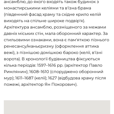
ансамблю, до якого входять також будинок з
монастирськими келіями та в'їзна брама
(південний фасад храму та східне крило келій
виходять на спільне широке подвір'я).
Архітектура ансамблю, розміщеного за межами
давніх міських стін, мала оборонний характер. За
стильовими ознаками, вона є пам'яткою пізнього
ренесансу/маньєризму (оформлення аттика
вежі), з пізнішою домішкою бароко (келії, в'їзні
ворота). В хронології будівництва фіксуються
кілька періодів: 1597–1616 рр. (архітектор Павло
Римлянин); 1608–1610 (споруджено оборонний
мур); 1611–1687 (келії); 1627 (відбудова храму після
пожежі, архітектор Ян Покорович).