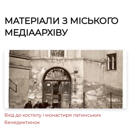
МАТЕРІАЛИ З МІСЬКОГО
МЕДІААРХІВУ
Вхід до костелу і монастиря латинських
бенедиктинок