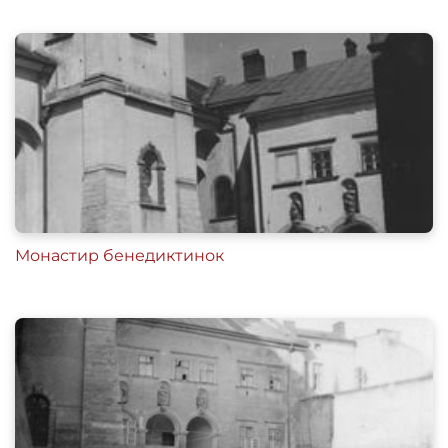
Монастир бенедиктинок