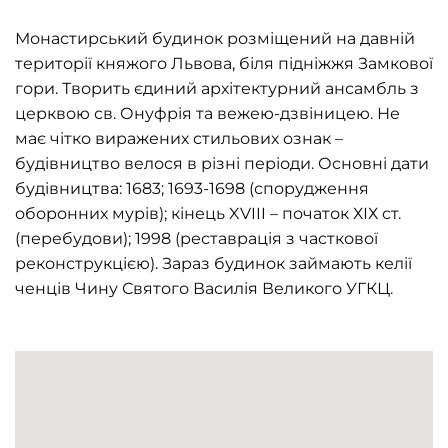
Монастирський будинок розміщений на давній
території княжого Львова, біля підніжжя Замкової
гори. Творить єдиний архітектурний ансамбль з
церквою св. Онуфрія та вежею-дзвіницею. Не
має чітко виражених стильових ознак –
будівництво велося в різні періоди. Основні дати
будівництва: 1683; 1693-1698 (спорудження
оборонних мурів); кінець XVIII – початок ХІХ ст.
(перебудови); 1998 (реставрація з часткової
реконструкцією). Зараз будинок займають келії
ченців Чину Святого Василія Великого УГКЦ.