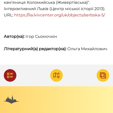
кам'яниця Коломийська (Живертівська)".
Інтерактивний Львів
(Центр міської історії 2013).
URL:
https://lia.lvivcenter.org/uk/objects/serbska-5/
Автор(ка):
Ігор Сьомочкін
Літературний(а) редактор(ка):
Ольга Михайлович