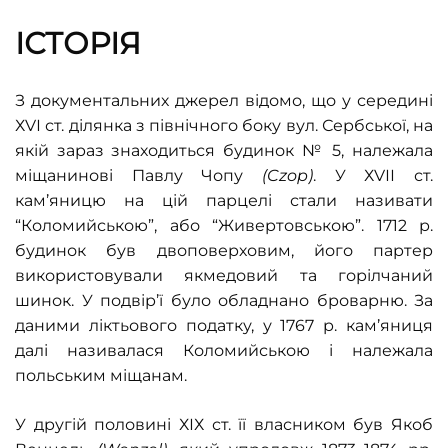
ІСТОРІЯ
З документальних джерел відомо, що у середині
Х
V
І ст. ділянка з північного боку вул. Сербської, на
якій зараз знаходиться будинок № 5, належала
міщанинові Павлу Чопу
(
Czop
)
. У ХV
ІІ ст.
кам’яницю на цій парцелі стали називати
“Коломийською”, або “Живертовською”. 1712 р.
будинок був двоповерховим, його партер
використовували якмедовий та горілчаний
шинок. У подвір’ї було обладнано броварню. За
даними ліктьового податку, у 1767 р. кам’яниця
далі називалася Коломийською і належала
польським міщанам.
У другій половині ХІХ ст. її власником був Якоб