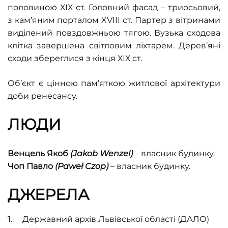
половиною ХІХ ст. Головний фасад – триосьовий,
з кам’яним порталом
XVIII
ст. Партер з вітринами
виділений повздовжньою тягою. Вузька сходова
клітка завершена світловим ліхтарем. Дерев’яні
сходи збереглися з кінця ХІХ ст.
Об’єкт є цінною пам’яткою житлової архітектури
доби ренесансу.
ЛЮДИ
Венцель Якоб
(
Jakob
Wenzel)
– власник будинку.
Чоп Павло
(
Pawe
ł
Czop
)
– власник будинку.
ДЖЕРЕЛА
Державний архів Львівської області (ДАЛО)