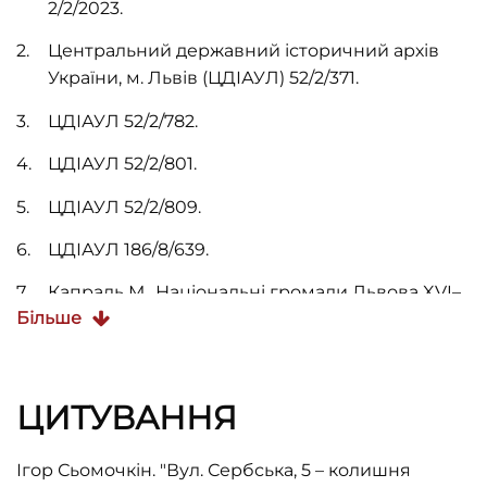
2/2/2023.
Центральний державний історичний архів
України, м. Львів (ЦДІАУЛ) 52/2/371.
ЦДІАУЛ 52/2/782.
ЦДІАУЛ 52/2/801.
ЦДІАУЛ 52/2/809.
ЦДІАУЛ 186/8/639.
Капраль М., Національні громади Львова XVI–
Більше
XVIII ст. (соціально-правові взаємини) (Львів:
ЛА “Піраміда”, 2003).
Памятники градостроительства и
ЦИТУВАННЯ
архитектуры Украинской ССР. У 4 т. Т. 3.
Львовская область (Київ: Будівельник, 1985).
Ігор Сьомочкін. "Вул. Сербська, 5 – колишня