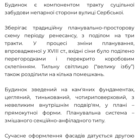
Будинок є компонентом тракту суцільної
забудови непарної сторони вулиці Сербської.
Зберігає традиційну планувально-просторову
схему періоду ренесансу, з поділом на три
тракти. У процесі зміни планування,
впровадженої у Х
V
ІІІ ст., вхідні сіни було поділено
перегородками і перекрито коробовим
склепінням. Тильну світлицю (“велику ізбу”)
також розділили на кілька помешкань.
Будинок зведений на кам'яних фундаментах,
цегляний, тинькований, чотириповерховий, з
невеликим внутрішнім подвір'ям, у плані –
прямокутної форми. Планувальна система –
змішаного секційно-анфіладного типу.
Сучасне оформлення фасадів датується другою