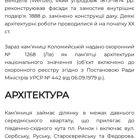
Венцель
(Wenzel)
, який упродовж 1873–1874 рр.
реконструював фасади та замостив внутрішнє
подвір'я. 1888 р. замінено конструкції даху. Деякі
архітектурні роботи проводилися й на початку ХХ
ст.
Зараз кам’яниці Коломийській надано охоронний
№ 1268 (Лв) як пам’ятці архітектури
національного значення (об’єкт включено до
охоронного реєстру згідно з Постановою
Ради
Міністрів УРСР № 442 від 06.09.1979 р.
).
АРХІТЕКТУРА
Кам’яниця займає ділянку в межах давнього
середміського кварталу, що прилягає до
південно-східного кута пл. Ринок і включає вул.
Сербську, Руську, Староєврейську та Федорова.