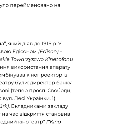
 було перейменовано на
, який діяв до 1915 р. У
львою Едісоном
(Edison)
–
lskie Towarzystwo Kinetofonu
рення використання апарату
омбінував кінопроектор із
еатру були: директор банку
вові (тепер просп. Свободи,
вул. Лесі Українки, 1)
űrk)
. Вкладниками закладу
у на час відкриття становив
ародний кінотеатр”
(“Kino