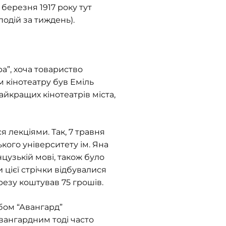
5 березня 1917 року тут
одій за тиждень).
а”, хоча товариство
м кінотеатру був Еміль
айкращих кінотеатрів міста,
я лекціями. Так, 7 травня
ького університету ім. Яна
цузькій мові, також було
и цієї стрічки відбувалися
резу коштував 75 грошів.
убом “Авангард”
авангардним тоді часто