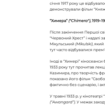
січня 1917 року це відбувал
демонстрували фільм “Княжа
“Химера”
("Chimera")
, 1919–1
Після закінчення Першої св
“Червоний Хрест” і надалі з
Мікульський
(Mikulski)
, який
тут часто відбувалися прем'
Іноді в “Химері” кіносеанси
1933 року тут прочитав лек
Казимира, про творчість ф
показано його фільм “Свобо
фактично без сценарію, і ак
У травні 1933 р. у кінотеатр
(“Awangard”)
. У межах захо