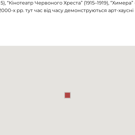
5), “Кінотеатр Червоного Хреста” (1915–1919), “Химера” 
. У 2000-х рр. тут час від часу демонструються арт-хау