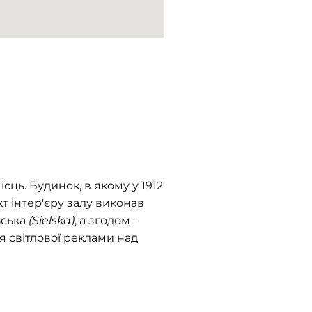
сць. Будинок, в якому у 1912
т інтер'єру залу виконав
ьська
(Sielska)
, а згодом –
я світлової реклами над