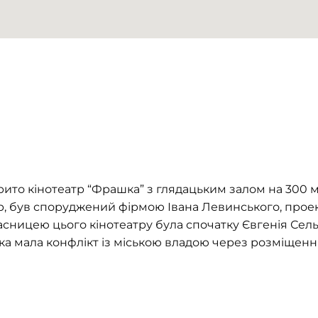
крито кінотеатр “Фрашка” з глядацьким залом на 300 мі
тр, був споруджений фірмою Івана Левинського, проек
асницею цього кінотеатру була спочатку Євгенія Сел
яка мала конфлікт із міською владою через розміщенн