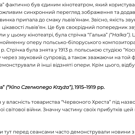
ona” фактично був єдиним кінотеатром, який користув
можливим синхронний перегляд зображення та додава
винка припала до смаку львів’янам. Звісно, якість зв
цікавості львів’ян. Це був своєрідний попередник з
 у цьому кінотеатрі, була стрічка “Галька”
(“Halka”)
. 
 однойменну оперу польсько-білоруського композито
8 р. Стрічка була знята у 1913 р. польською студією “К
 через звуковий супровід, а також зважаючи на той ф
емонстрували й інші відзняті опери. Крім цього, відб
та”
(“Кіno Czerwonego Krzyża”)
, 1915–1919 рр.
в у власність товариства “Червоного Хреста” під наз
шої світової війни. Значну частину своїх прибутків цей
ни тут перед сеансами часто демонстрували новини з 