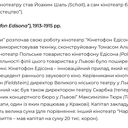
кінотеатру став Йоахим Шаль
(Schall)
, а сам кінотеатр
истецтво”).
ofon Edisona”)
, 1913–1915 рр.
и” розпочав свою роботу кінотеатр “Кінетофон Едісона”
д використовував техніку, сконструйовану Томасом А
інотеатр Польське товариство кінетофону Едісона
(Po
яльності філії цього товариства у Львові було поши
ині. Кінетофон Едісона – інноваційний прилад, який к
цедент раннього звукового кіно. Керівниками кінот
йн
(Feldstein)
, директор Великого міського театру у Ль
евний час був також директором театру Скарбка (тепер 
асник концертного бюро у Львові” Максиміліян Тюрк
(T
ати, один із яких працював у Кракові). Капітал заклад
ить велика сума (для порівняння: інший кінотеатр “Н
криття – мав капітал на суму 20 тис. корон).