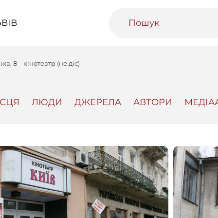
ВІВ
а, 8 – кінотеатр (не діє)
ІСЦЯ
ЛЮДИ
ДЖЕРЕЛА
АВТОРИ
МЕДІА
ивний Львів
Міський медіаархів
Освітня п