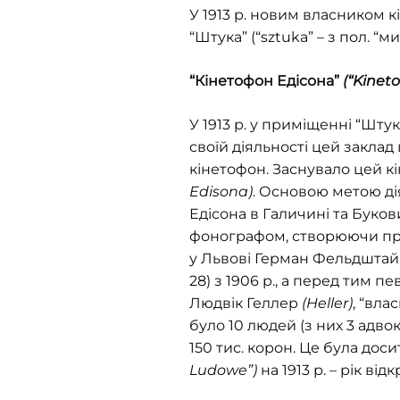
У 1913 р. новим власником 
“Штука” (“sztuka” – з пол. “м
“
Кінетофон Едісона”
(“Kinet
У 1913 р. у приміщенні “Штук
своїй діяльності цей закла
кінетофон. Заснувало цей к
Edisona)
. Основою метою ді
Едісона в Галичині та Буков
фонографом, створюючи пре
у Львові Герман Фельдшта
28) з 1906 р., a перед тим п
Людвік Геллер
(Heller)
, “вл
було 10 людей (з них 3 адвок
150 тис. корон. Це була дос
Ludowe”)
на 1913 р. – рік від