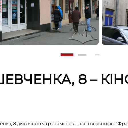
ЕВЧЕНКА, 8 – КІ
ка, 8 діяв кінотеатр зі зміною назв і власників: “Фрашк