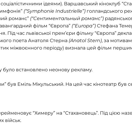
з соціалістичними ідеями). Варшавський кіноклуб “Ст
 симфонія”
(“Symphonie Industrielle”)
голландського ре
ний романс”
(“Сентиментальный романс”)
радянськог
авангардний фільм “Європа”
(“Europa”)
Стефана Теме
вня. Під час львівської прем’єри фільму “Європа” де
кого поета Анатоля Стерна
(Anatol Stern)
, за мотивам
ритик міжвоєнного періоду) визнала цей фільм перш
тру було встановлено неонову рекламу.
и” був Еміль Мікульський. На цей час кінотеатр був с
ерейменовує “Химеру” на “Стахановець”. Під цією назв
х військ.