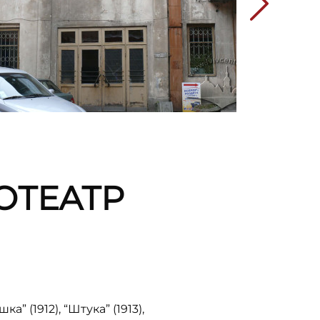
НОТЕАТР
а” (1912), “Штука” (1913),