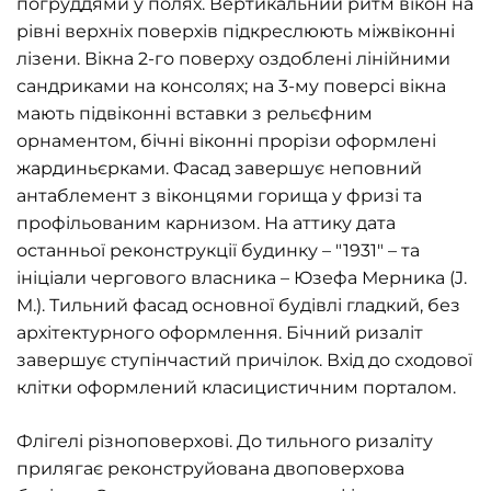
погруддями у полях. Вертикальний ритм вікон на
рівні верхніх поверхів підкреслюють міжвіконні
лізени. Вікна 2-го поверху оздоблені лінійними
сандриками на консолях; на 3-му поверсі вікна
мають підвіконні вставки з рельєфним
орнаментом, бічні віконні прорізи оформлені
жардиньєрками. Фасад завершує неповний
антаблемент з віконцями горища у фризі та
профільованим карнизом. На аттику дата
останньої реконструкції будинку – "1931" – та
ініціали чергового власника – Юзефа Мерника (J.
M.). Тильний фасад основної будівлі гладкий, без
архітектурного оформлення. Бічний ризаліт
завершує ступінчастий причілок. Вхід до сходової
клітки оформлений класицистичним порталом.
Флігелі різноповерхові. До тильного ризаліту
прилягає реконструйована двоповерхова