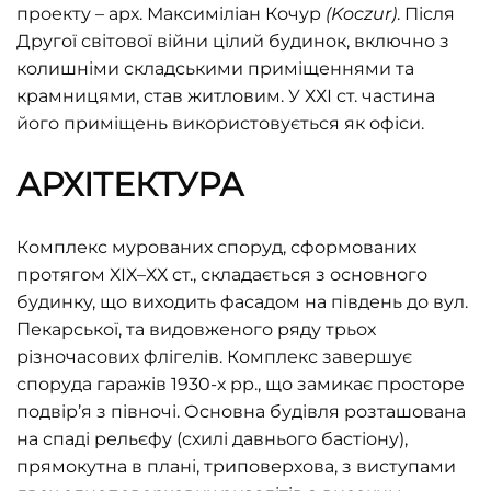
проекту – арх. Максиміліан Кочур
(Koczur)
. Після
Другої світової війни цілий будинок, включно з
колишніми складськими приміщеннями та
крамницями, став житловим. У ХХІ ст. частина
його приміщень використовується як офіси.
АРХІТЕКТУРА
Комплекс мурованих споруд, сформованих
протягом ХІХ–ХХ ст., складається з основного
будинку, що виходить фасадом на південь до вул.
Пекарської, та видовженого ряду трьох
різночасових флігелів. Комплекс завершує
споруда гаражів 1930-х рр., що замикає просторе
подвір’я з півночі. Основна будівля розташована
на спаді рельєфу (схилі давнього бастіону),
прямокутна в плані, триповерхова, з виступами