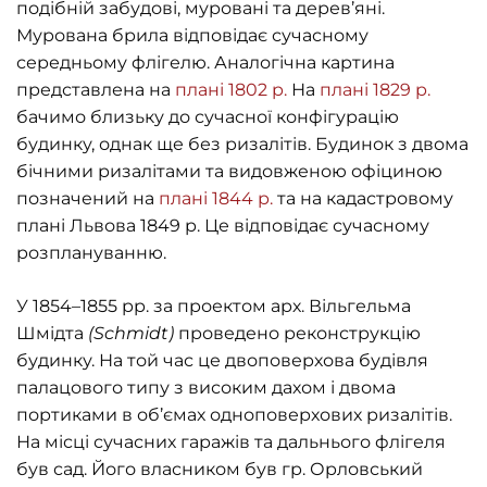
подібній забудові, муровані та дерев’яні.
Мурована брила відповідає сучасному
середньому флігелю. Аналогічна картина
представлена на
плані 1802 р.
На
плані 1829 р.
бачимо близьку до сучасної конфігурацію
будинку, однак ще без ризалітів. Будинок з двома
бічними ризалітами та видовженою офіциною
позначений на
плані 1844 р.
та на кадастровому
плані Львова 1849 р. Це відповідає сучасному
розплануванню.
У 1854–1855 рр. за проектом арх. Вільгельма
Шмідта
(Schmidt)
проведено реконструкцію
будинку. На той час це двоповерхова будівля
палацового типу з високим дахом і двома
портиками в об’ємах одноповерхових ризалітів.
На місці сучасних гаражів та дальнього флігеля
був сад. Його власником був гр. Орловський