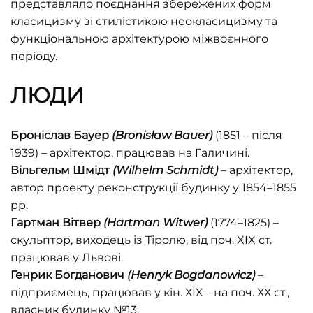
представляло поєднання збережених форм
класицизму зі стилістикою неокласицизму та
функціональною архітектурою міжвоєнного
періоду.
ЛЮДИ
Броніслав Бауер
(
Bronisław
Bauer)
(1851 – після
1939) – архітектор, працював на Галичині.
Вільгельм Шмідт
(Wilhelm Schmidt)
– архітектор,
автор проекту реконструкції будинку у 1854–1855
рр.
Гартман Вітвер
(Har
tman Witwer)
(1774–1825) –
скульптор, виходець із Тіролю, від поч. XIX ст.
працював у Львові.
Генрик Богданович
(Henryk Bogdanowicz)
–
підприємець, працював у кін. ХІХ – на поч. ХХ ст.,
власник будинку №13.