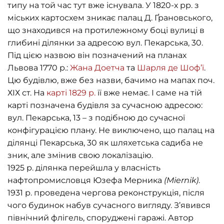
типу на той час тут вже існувала. У 1820-х рр. з
міських картосхем зникає палац Д. Ґрановського,
що знаходився на протилежному боці вулиці в
глибині ділянки за адресою вул. Пекарська, 30.
Під цією назвою він позначений на планах
Львова 1770 р.:
Жана Доетча
та
Шарля де Шоф’ї
.
Цю будівлю, вже без назви, бачимо на мапах поч.
ХІХ ст. На
карті 1829 р.
її вже немає. І саме на тій
карті позначена будівля за сучасною адресою:
вул. Пекарська, 13 – з подібною до сучасної
конфігурацією плану. Не виключено, що палац на
ділянці Пекарська, 30 як шляхетська садиба не
зник, але змінив свою локалізацію.
1925 р. ділянка перейшла у власність
нафтопромисловця Юзефа Мерника
(Miernik)
.
1931 р. проведена чергова реконструкція, після
чого будинок набув сучасного вигляду. З’явився
північний флігель, споруджені гаражі. Автор