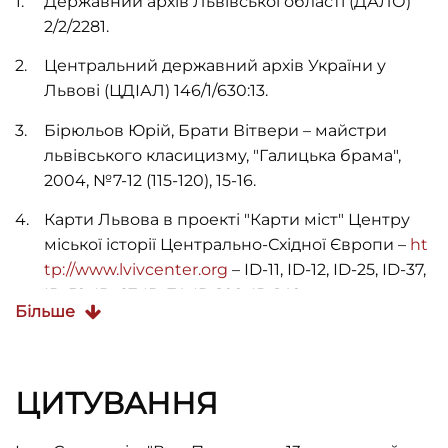
Державний архів Львівської області (ДАЛО)
2/2/2281.
Центральний державний архів України у
Львові (ЦДІАЛ) 146/1/630:13.
Бірюльов Юрій, Брати Вітвери – майстри
львівського класицизму, "Галицька брама",
2004, №7-12 (115-120), 15-16.
Карти Львова в проекті "Карти міст" Центру
міської історії Центрально-Східної Європи –
ht
tp://www.lvivcenter.org
– ІD-11, ІD-12, ІD-25, ІD-37,
ІD-59, ІD-67, ІD-74, ІD-109, ІD-149.
Більше
Ковальчук Х., Архітектура, Архітектура Львова
кін. XVIII – першої половини ХІХ ст.,
Архітектура Львова. Час і стилі ХІІІ–ХХІ ст.
ЦИТУВАННЯ
(Львів: Центр Європи, 2008), 125-126.