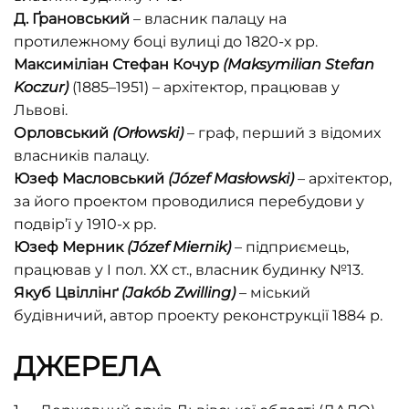
Д. Ґрановський
– власник палацу на
протилежному боці вулиці до 1820-х рр.
Максиміліан Стефан Кочур
(Maksymilian Stefan
Koczur)
(1885–1951) – архітектор, працював у
Львові.
Орловський
(Orłowski)
– граф, перший з відомих
власників палацу.
Юзеф Масловський
(Józef Masłowski)
– архітектор,
за його проектом проводилися перебудови у
подвір’ї у 1910-х рр.
Юзеф Мерник
(Józef Miernik)
– підприємець,
працював у I пол. ХХ ст., власник будинку №13.
Якуб Цвіллінґ
(Jakób Zwilling)
– міський
будівничий, автор проекту реконструкції 1884 р.
ДЖЕРЕЛА