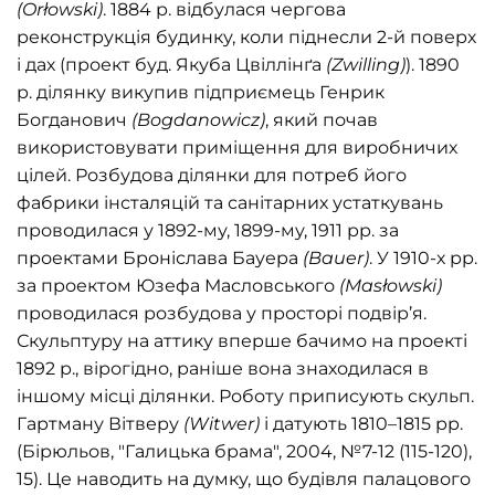
(Orłowski)
. 1884 р. відбулася чергова
реконструкція будинку, коли піднесли 2-й поверх
і дах (проект буд. Якуба Цвіллінґа
(Zwilling)
). 1890
р. ділянку викупив підприємець Генрик
Богданович
(Bogdanowicz)
, який почав
використовувати приміщення для виробничих
цілей. Розбудова ділянки для потреб його
фабрики інсталяцій та санітарних устаткувань
проводилася у 1892-му, 1899-му, 1911 рр. за
проектами Броніслава Бауера
(Bauer)
. У 1910-х рр.
за проектом Юзефа Масловського
(Masłowski)
проводилася розбудова у просторі подвір’я.
Скульптуру на аттику вперше бачимо на проекті
1892 р., вірогідно, раніше вона знаходилася в
іншому місці ділянки. Роботу приписують скульп.
Гартману Вітверу
(Witwer)
і датують 1810–1815 рр.
(Бірюльов, "Галицька брама", 2004, №7-12 (115-120),
15). Це наводить на думку, що будівля палацового