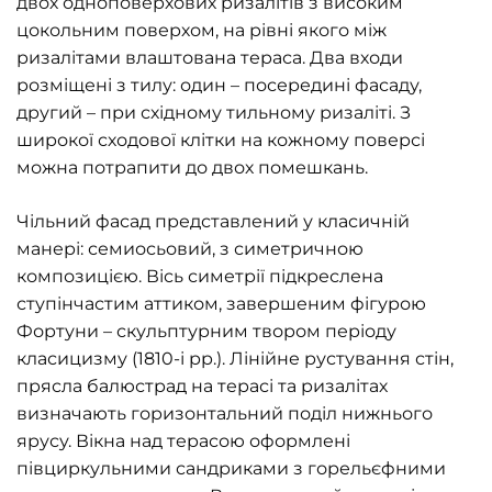
двох одноповерхових ризалітів з високим
цокольним поверхом, на рівні якого між
ризалітами влаштована тераса. Два входи
розміщені з тилу: один – посередині фасаду,
другий – при східному тильному ризаліті. З
широкої сходової клітки на кожному поверсі
можна потрапити до двох помешкань.
Чільний фасад представлений у класичній
манері: семиосьовий, з симетричною
композицією. Вісь симетрії підкреслена
ступінчастим аттиком, завершеним фігурою
Фортуни – скульптурним твором періоду
класицизму (1810-і рр.). Лінійне рустування стін,
прясла балюстрад на терасі та ризалітах
визначають горизонтальний поділ нижнього
ярусу. Вікна над терасою оформлені
півциркульними сандриками з горельєфними