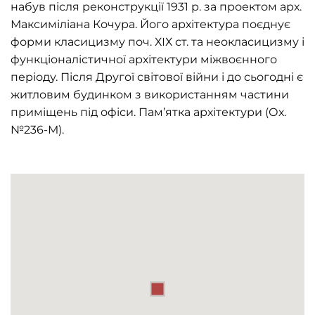
набув після реконструкції 1931 р. за проектом арх.
Максиміліана Кочура. Його архітектура поєднує
форми класицизму поч. ХІХ ст. та неокласицизму і
функціоналістичної архітектури міжвоєнного
періоду. Після Другої світової війни і до сьогодні є
житловим будинком з використанням частини
приміщень під офіси. Пам’ятка архітектури (Ох.
№236-М).