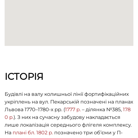
ІСТОРІЯ
Будівлі на валу колишньої лінії фортифікаційних
укріплень на вул. Пекарській позначені на планах
Львова 1770–1780-х рр. (
1777 р.
– ділянка №385,
178
0 р.
). З них на сучасну забудову накладається
лише локалізація середнього флігеля комплексу.
На
плані бл. 1802 р.
позначено три об’єми у П-