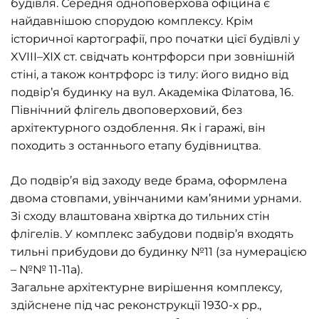
будівля. Середня одноповерхова офіцина є
найдавнішою спорудою комплексу. Крім
історичної картографії, про початки цієї будівлі у
XVIII–ХІХ ст. свідчать контрфорси при зовнішній
стіні, а також контрфорс із тилу: його видно від
подвір’я будинку на вул. Академіка Філатова, 16.
Північний флігель двоповерховий, без
архітектурного оздоблення. Як і гаражі, він
походить з останнього етапу будівництва.
До подвір’я від заходу веде брама, оформлена
двома стовпами, увінчаними кам’яними урнами.
Зі сходу влаштована хвіртка до тильних стін
флігелів. У комплекс забудови подвір’я входять
тильні прибудови до будинку №11 (за нумерацією
– №№ 11-11а).
Загальне архітектурне вирішення комплексу,
здійснене під час реконструкції 1930-х рр.,