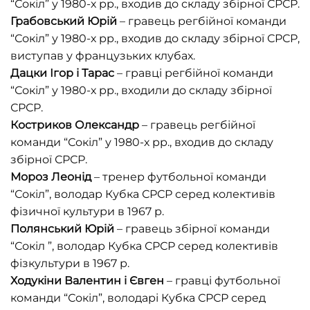
“Сокіл” у 1980-х рр., входив до складу збірної СРСР.
Грабовський Юрій
– гравець регбійної команди
“Сокіл” у 1980-х рр., входив до складу збірної СРСР,
виступав у французьких клубах.
Дацки Ігор і Тарас
– гравці регбійної команди
“Сокіл” у 1980-х рр., входили до складу збірної
СРСР.
Костриков Олександр
– гравець регбійної
команди “Сокіл” у 1980-х рр., входив до складу
збірної СРСР.
Мороз Леонід
– тренер футбольної команди
“Сокіл”, володар Кубка СРСР серед колективів
фізичної культури в 1967 р.
Полянський Юрій
– гравець збірної команди
“Сокіл ”, володар Кубка СРСР серед колективів
фізкультури в 1967 р.
Ходукіни Валентин і Євген
– гравці футбольної
команди “Сокіл”, володарі Кубка СРСР серед