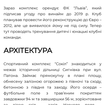
Зараз комплекс орендує ФК
“
Львів
”
, який
підписав угоду про винайм до 2019 р. Клуб
планував провести його реконструкцію до Євро –
2012, але це виявилося йому не під силу. Тепер
тут проводять тренування дитячі і юнацькі клубні
команди.
АРХІТЕКТУРА
Спортивний комплекс
“
Сокіл
”
знаходиться у
межах історичної дільниці Сигнівка при вул.
Патона. Займає прямокутну в плані площу,
обнесену залізною огорожею з півночі та сходу,
бетонною з півдня та заходу. Його осердя –
футбольне поле з трав
’
яним покриттям
завдовжки 94 м та завширшки 56 м, зорієнтоване
за віссю схід – захід. Навколо поля –