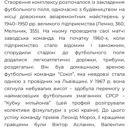
Створення комплексу розпочалося із закладення
футбольного поля, одночасно з будівництвом на
місці довоєнних авіаремонтних майстерень у
1940–1950 рр. великого підприємства (Лемко, 360;
Мельник, 355). На ньому проводила свої матчі
заводська команда. На початку 1960-х, коли
підприємство стало відомим і заможним,
спорудили стадіон
:
до футбольного поля
додалися легкоатлетичні доріжки, трибуни,
роздягальні. Він був домашньою ареною
футбольної команди
“
Сокіл
”
, яка невдовзі стала
однією з провідних на Львівщині. У 1967 р. вона
сягнула небувалих висот – здобула перемогу у
наймасовіших футбольних змаганнях СРСР –
“Кубку мільйонів” (цей трофей розігрували
колективи фізкультури з усієї країни). До цього
успіху команду привів Леонід Мороз, її кращими
гравцями були Віктор Асланян, Валентин