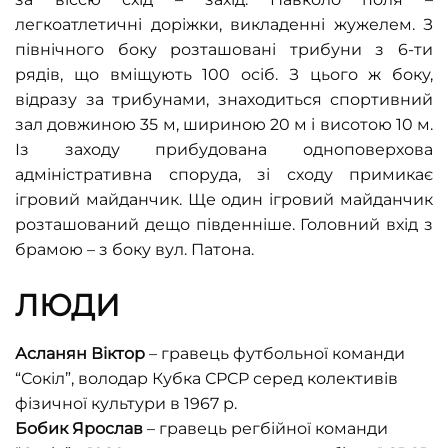
легкоатлетичні доріжки, викладенні жужелем. З
північного боку розташовані трибуни з 6-ти
рядів, що вміщують 100 осіб. З цього ж боку,
відразу за трибунами, знаходиться спортивний
зал довжиною 35 м, шириною 20 м і висотою 10 м.
Із заходу прибудована одноповерхова
адміністративна споруда, зі сходу примикає
ігровий майданчик. Ще один ігровий майданчик
розташований дещо південніше. Головний вхід з
брамою – з боку вул. Патона.
ЛЮДИ
Асланян Віктор
– гравець футбольної команди
“Сокіл”, володар Кубка СРСР серед колективів
фізичної культури в 1967 р.
Бобик Ярослав
– гравець регбійної команди