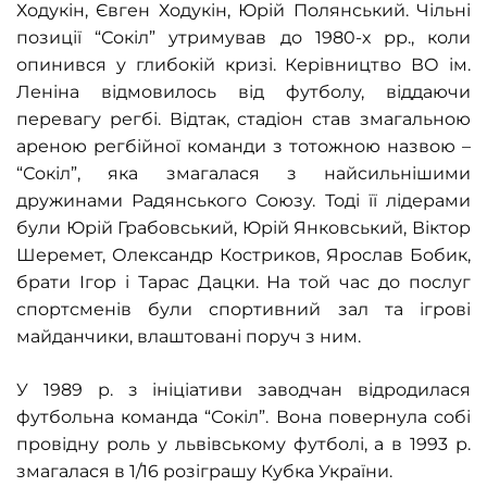
Ходукін, Євген Ходукін, Юрій Полянський. Чільні
позиції
“
Сокіл
”
утримував до 1980-х рр., коли
опинився у глибокій кризі. Керівництво ВО ім.
Леніна відмовилось від футболу, віддаючи
перевагу регбі. Відтак, стадіон став змагальною
ареною регбійної команди з тотожною назвою –
“Сокіл”, яка змагалася з найсильнішими
дружинами Радянського Союзу. Тоді її лідерами
були Юрій Грабовський, Юрій Янковський, Віктор
Шеремет, Олександр Костриков, Ярослав Бобик,
брати Ігор і Тарас Дацки. На той час до послуг
спортсменів були спортивний зал та ігрові
майданчики, влаштовані поруч з ним.
У 1989 р. з ініціативи заводчан відродилася
футбольна команда
“
Сокіл
”
. Вона повернула собі
провідну роль у львівському футболі, а в 1993 р.
змагалася в 1/16 розіграшу Кубка України.