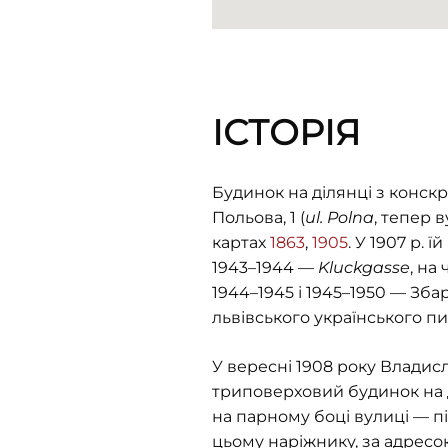
ІСТОРІЯ
Будинок на ділянці з конс
Польова, 1 (
ul. Polna
, тепер 
картах
1863
,
1905
. У 1907 р. 
1943–1944 —
Kluckgasse
, на
1944–1945 і 1945–1950 — Збар
львівського українського пи
У вересні 1908 року Владис
триповерховий будинок на ді
на парному боці вулиці — пі
цьому наріжнику, за адресою