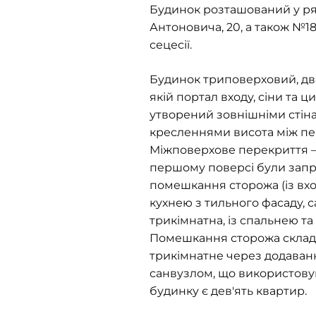
Будинок розташований у ряд
Антоновича, 20, а також №18
сецесії.
Будинок триповерховий, дво
якій портал входу, сіни та 
утворений зовнішніми стіна
кресленнями висота між пере
Міжповерхове перекриття — 
першому поверсі були запро
помешкання сторожа (із вход
кухнею з тильного фасаду, с
трикімнатна, із спальнею т
Помешкання сторожа склада
трикімнатне через додаван
санвузлом, що використовув
будинку є дев'ять квартир.