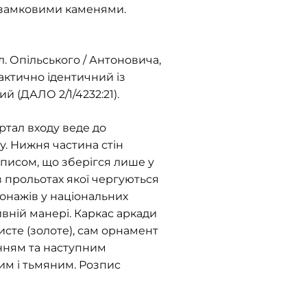
з замковими каменями.
. Опільського / Антоновича,
актично ідентичний із
 (ДАЛО 2/1/4232:21).
ортал входу веде до
у. Нижня частина стін
писом, що зберігся лише у
в прольотах якої чергуються
сонажів у національних
ній манері. Каркас аркади
сте (золоте), сам орнамент
анням та наступним
м і тьмяним. Розпис