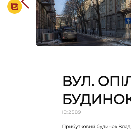
ВУЛ. ОПІ
БУДИНО
ID:
2589
Прибутковий будинок Влади