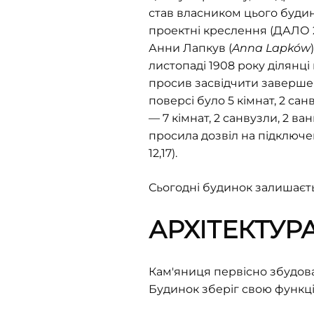
став власником цього будинк
проектні креслення (ДАЛО 2/
Анни Лапкув (
Anna Lapków
листопаді 1908 року ділянці
просив засвідчити завершен
поверсі було 5 кімнат, 2 санв
— 7 кімнат, 2 санвузли, 2 ван
просила дозвіл на підключенн
12,17).
Сьогодні будинок залишаєт
АРХІТЕКТУР
Кам'яниця первісно збудова
Будинок зберіг свою функці