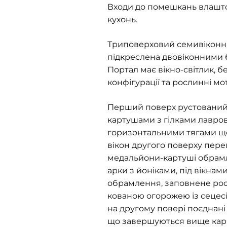
Входи до помешкань влаштова
кухонь.
Триповерховий семивікон
підкреслена двовіконними б
Портал має вікно-світлик, 
конфігурації та рослинні мо
Перший поверх рустований 
картушами з гілками лавров
горизонтальними тягами що 
вікон другого поверху пере
медальйони-картуші обрамл
арки з йоніками, під вікнам
обрамлення, заповнене рос
кованою огорожею із сецес
на другому повері поєднані
що завершуються вище карни