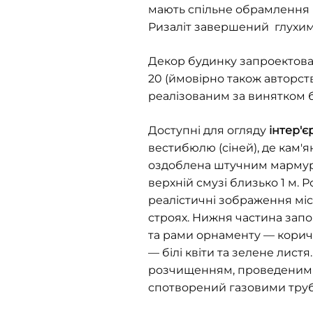
мають спільне обрамлення 
Ризаліт завершений глухим
Декор будинку запроектован
20 (ймовірно також авторст
реалізованим за винятком б
Доступні для огляду
інтер'є
вестибюлю (сіней), де кам'
оздоблена штучним мармуро
верхній смузі близько 1 м. 
реалістичні зображення міс
строях. Нижня частина зап
та рами орнаменту — корич
— білі квіти та зелене лис
розчищенням, проведеним н
спотворений газовими труба