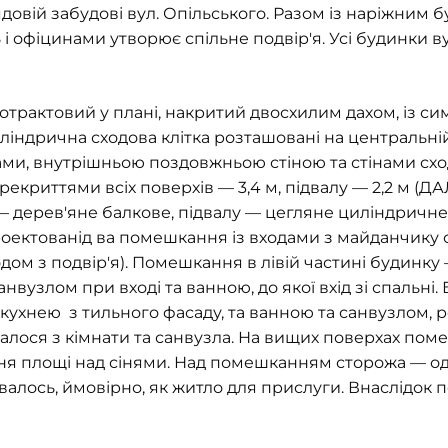
овій забудові вул. Опільського. Разом із наріжним б
 і офіцинами утворює спільне подвір'я. Усі будинки ву
трактовий у плані, накритий двосхилим дахом, із с
циліндрична сходова клітка розташовані на центральні
ми, внутрішньою поздовжньою стіною та стінами сход
криттями всіх поверхів — 3,4 м, підвалу — 2,2 м (ДАЛО
дерев'яне балкове, підвалу — цегляне циліндричне (
ектованід ва помешкання із входами з майданчику сх
ом з подвір'я). Помешкання в лівій частині будинку 
анвузлом при вході та ванною, до якої вхід зі спальні
а кухнею з тильного фасаду, та ванною та санвузлом, 
лося з кімнати та санвузла. На вищих поверхах пом
ня площі над сінями. Над помешканням сторожа — о
алось, ймовірно, як житло для прислуги. Внаслідок 