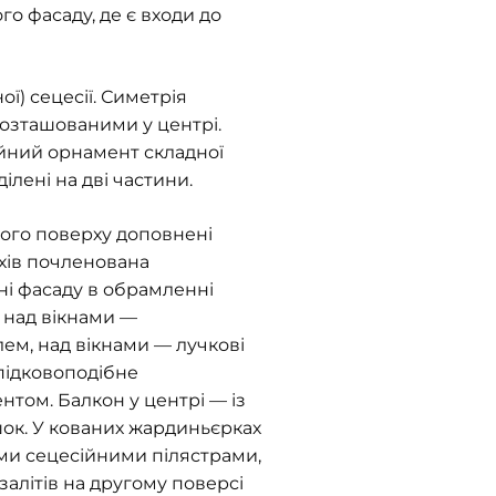
го фасаду, де є входи до
ї) сецесії. Симетрія
розташованими у центрі.
нійний орнамент складної
ілені на дві частини.
ого поверху доповнені
хів почленована
ні фасаду в обрамленні
 над вікнами —
м, над вікнами — лучкові
 підковоподібне
том. Балкон у центрі — із
ок. У кованих жардиньєрках
ими сецесійними пілястрами,
алітів на другому поверсі