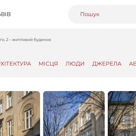
ВІВ
го, 2 – житловий будинок
ХІТЕКТУРА
МІСЦЯ
ЛЮДИ
ДЖЕРЕЛА
А
ивний Львів
Міський медіаархів
Освітня п