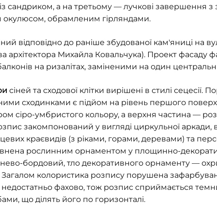
із сандриком, а на третьому — лучкові завершення 
 окулюсом, обрамленим гірляндами.
ий відповідно до раніше збудованої кам'яниці на вул
ва архітектора Михайла Ковальчука). Проект фасаду ф
алконів на ризалітах, заміненими на один центральний
ри
сіней та сходової клітки вирішені в стилі сецесії. П
яними сходинками є підйом на рівень першого поверх
м сіро-умбристого кольору, а верхня частина — роз
Розпис закомпонований у вигляді циркульної аркади, 
цевих краєвидів (з ріками, горами, деревами) та пер
овнена рослинним орнаментом у площинно-декоратив
нево-бордовий, тло декоративного орнаменту — охри
тя. Загалом колористика розпису порушена зафарбув
едостатньо фахово, тож розпис сприймається темни
ми, що ділять його по горизонталі.