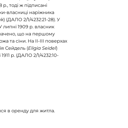
р., тоді ж підписані
дки-власниці наріжника
uk
) (ДАЛО 2/1/4232:21-28). У
 липні 1909 р. власник
значено, що на першому
а та сіни. На ІІ-ІІІ поверхах
ґія Сейдель (
Eligia Seidel
)
911 р. (ДАЛО 2/1/4232:10-
ся в оренду для житла.