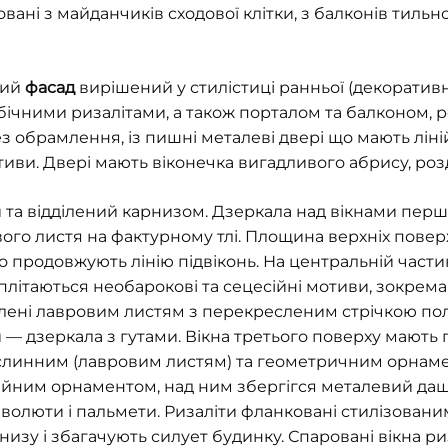
ні з майданчиків сходової клітки, з балконів тильно
ний
фасад
вирішений у стилістиці ранньої (декоративно
ічними ризалітами, а також порталом та балконом, 
без обрамлення, із пишні металеві двері що мають лі
тиви. Двері мають віконечка вигадливого абрису, розд
та відділений карнизом. Дзеркала над вікнами перш
ого листя на фактурному тлі. Площина верхніх повер
продовжують лінію підвіконь. На центральній части
плітаються необарокові та сецесійні мотиви, зокрема
ені лавровим листям з перекресленим стрічкою поле
и — дзеркала з гутами. Вікна третього поверху мають
линним (лавровим листям) та геометричним орнамен
ійним орнаментом, над ним збергігся металевий даш
 волюти і пальмети. Ризаліти фланковані стилізован
зу і збагачують силует будинку. Спаровані вікна риз