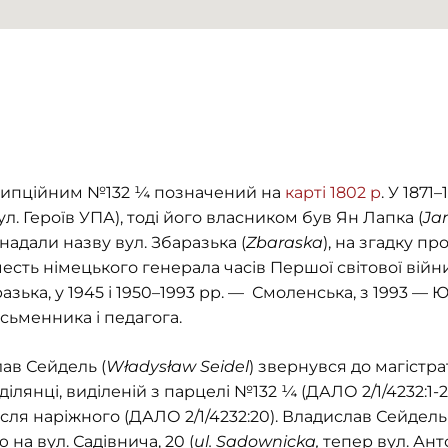
крипційним №132 ¼ позначений на
карті 1802 р
. У 1871
вул. Героїв УПА), тоді його власником був Ян Лапка (
Ja
їй надали назву вул. Збаразька (
Zbaraska
), на згадку пр
 честь німецького генерала часів Першої світової вій
азька, у 1945 і 1950–1993 рр. — Смоленська, з 1993 — 
сьменника і педагога.
лав Сейдель (
Władysław Seіdel
) звернувся до магістр
лянці, виділеній з парцелі №132 ¼ (ДАЛО 2/1/4232:1-
сля наріжного (ДАЛО 2/1/4232:20). Владислав Сейдель
 на вул. Садівнича, 20 (
ul. Sadownicka,
тепер вул. Анто