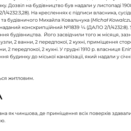
у. Дозвіл на будівництво був надали у листопаді 1908 
1/4232:3,28). На кресленнях є підписи власника, сусі
) та будівничого Михайла Ковальчука (
M
icha
ł Kowalcz
 наданий конскрипційний №1839 ¼ (ДАЛО 2/1/4232:8). У
ня будівництва. Його засвідчили того ж місяця, за
узли, 2 ванни, 2 передпокої, 2 кухні, приміщення сторож
ни, 2 передпокої, 2 кухні. У грудні 1910 р. власниця Елі
я будинку до міської каналізації, який надали у січні 1
ься житловим.
А
на як чиншова, де приміщення всіх поверхів здавали
ю.