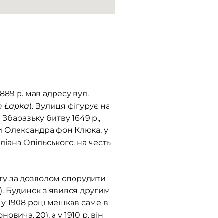
–1889 р. мав адресу вул.
n Łapka
). Вулиця фігурує на
о Збаразьку битву 1649 р.,
ни Олександра фон Клюка, у
Юліана Опільського, на честь
ату за дозволом спорудити
2). Будинок з'явився другим
 у 1908 році мешкав саме в
новича, 20), а у 1910 р. він