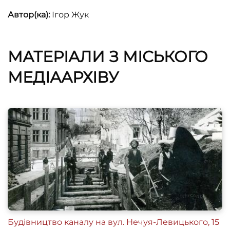
Автор(ка):
Ігор Жук
МАТЕРІАЛИ З МІСЬКОГО
МЕДІААРХІВУ
Будівництво каналу на вул. Нечуя-Левицького, 15