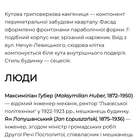
Кутова триповерхова кам'яниця — компонент
периметральної забудови кварталу. Фасад
оформлено фронтонами параболічної форми. Г-
подібний корпус має зрізаний наріжник. Вхід з
вул. Нечуя-Левицького, сходова клітка
компонується біля кута внутрішнього подвір'я.
Стиль будинку — сецесія.
ЛЮДИ
Максиміліан Губер
(
Maksymilian Huber,
1872–1950)
— відомий інженер-механік, ректор "Львівської
політехніки" у 1922-1923 рр., мешканець будинку.
Ян Лопушанський
(
Jan Łopuszański,
1875–1936)
—
інженер, згодом міністр громадських робіт
Другої Речі Посполитої, співвласник і мешканець