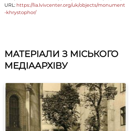
URL:
https://lia.lvivcenter.org/uk/objects/monument
-khrystophor/
МАТЕРІАЛИ З МІСЬКОГО
МЕДІААРХІВУ