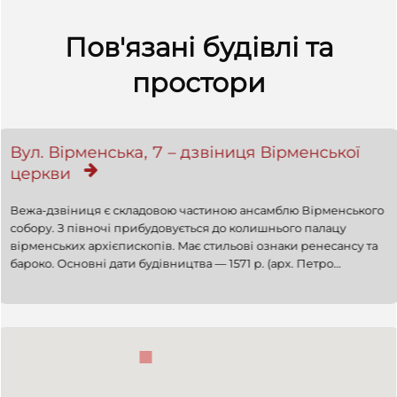
Пов'язані будівлі та
простори
Вул. Вірменська, 7 – дзвіниця Вірменської
церкви
Вежа-дзвіниця є складовою частиною ансамблю Вірменського
собору. З півночі прибудовується до колишнього палацу
вірменських архієпископів. Має стильові ознаки ренесансу та
бароко. Основні дати будівництва — 1571 р. (арх. Петро
Красовський); 1778 (перебудова); початок ХІХ ст. (викінчення
верхньої частини). Прохід під вежею сполучений з т. зв.
"вірменським подвір'ям", що перетинає квартал і має вихід на
вул. Лесі Українки.