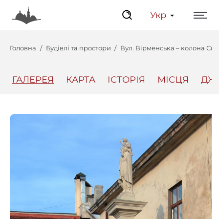
Укр
Головна
Будівлі та простори
Вул. Вірменська – колона Св.
ГАЛЕРЕЯ
КАРТА
ІСТОРІЯ
МІСЦЯ
ДЖ
Центр
Інтерактивний Ль