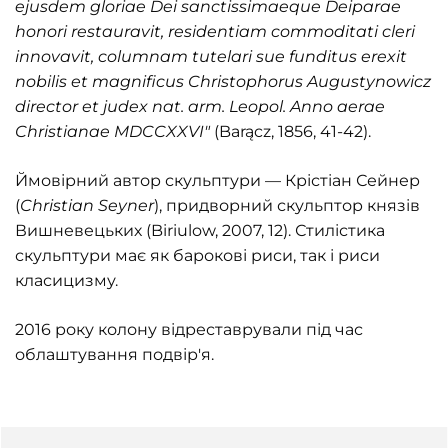
ejusdem gloriae Dei sanctissimaeque Deiparae
honori restauravit, residentiam commoditati cleri
innovavit, columnam tutelari sue funditus erexit
nobilis et magnificus Christophorus Augustynowicz
director et judex nat. arm. Leopol. Anno aerae
Christianae MDCCXXVI"
(Barącz, 1856, 41-42).
Ймовірний автор скульптури — Крістіан Сейнер
(
Christian Seyner
), придворний скульптор князів
Вишневецьких (Biriulow, 2007, 12). Стилістика
скульптури має як барокові риси, так і риси
класицизму.
2016 року колону відреставрували під час
облаштування подвір'я.