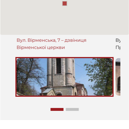
Вул. Вірменська, 7 – дзвіниця
Вул. 
Вірменської церкви
Пресв
собо