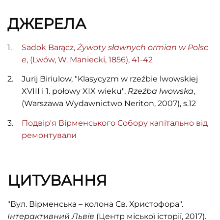
ДЖЕРЕЛА
Sadok Barącz,
Żywoty sławnych ormian w Polsc
e
, (Lwów, W. Maniecki, 1856), 41-42
Jurij Biriulow, "Klasycyzm w rzeźbie lwowskiej
XVIII i 1. połowy XIX wieku",
Rzeźba lwowska
,
(Warszawa Wydawnictwo Neriton, 2007), s.12
Подвір'я Вірменського Собору капітально від
ремонтували
ЦИТУВАННЯ
"Вул. Вірменська – колона Св. Христофора".
Інтерактивний Львів
(Центр міської історії, 2017).