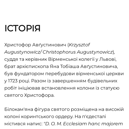
ІСТОРІЯ
Христофор Авґустинович (
Krzysztof
Augustynowicz/ Christophorus Augustynowicz
)
,
суддя та керівник Вірменської колегії у Львові,
брат архієпископа Яна Тобіаша Авґустиновича,
був фундатором перебудови вірменської церкви
у 1723 році. Разом із завершенням будівельних
робіт ініціював встановлення колони із статуєю
святого Христофора.
Білокам'яна фігура святого розміщена на високій
колоні коринтського ордеру. На п'єдесталі
містився напис:
"D. O. M. Ecclesiam hanc majorem