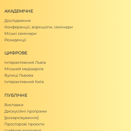
АКАДЕМІЧНЕ
Дослідження
Конференції, воркшопи, семінари
Міські семінари
Резиденції
ЦИФРОВЕ
Інтерактивний Львів
Міський медіаархів
Вулиці Львова
Інтерактивний Київ
ПУБЛІЧНЕ
Виставки
Дискусійні програми
[розархівування]
Просторові проєкти
Цифрові розповіді