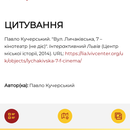
YouTube.
Przewodnik po Lwowie
, (Lwów: Reklama
ЦИТУВАННЯ
Lwowska, 1936).
Taschenjahrbuch 1943. Für den deutschen
Павло Кучерський. "Вул. Личаківська, 7 –
Generalgouvernement. ZKW Druck. Krakau,
кінотеатр (не діє)".
Інтерактивний Львів
(Центр
1943.
міської історії, 2014). URL:
https://lia.lvivcenter.org/u
k/objects/lychakivska-7-f-cinema/
Приватна збірка П. Ґранкіна.
Мельник Б. В.
Довідник перейменувань
вулиць і площ Львова. ХІІІ — ХХ століття
(Л.
Автор(ка):
Павло Кучерський
Світ: 2001).
Радянськ
и
й Львів: 1939
–
1955.
Документи й матеріали
(Львів: Книжково-
журнальне видавництво, 1956).