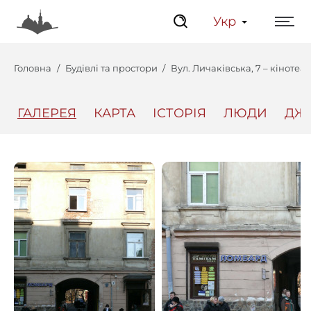
Укр
Головна
Будівлі та простори
Вул. Личаківська, 7 – кінотеатр
ГАЛЕРЕЯ
КАРТА
ІСТОРІЯ
ЛЮДИ
ДЖ
Центр
Інтерактивний Ль