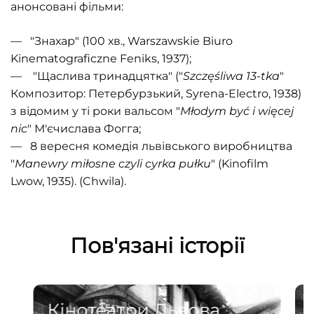
анонсовані фільми:
— "Знахар" (100 хв., Warszawskie Biuro
Kinematograficzne Feniks, 1937);
— "Щаслива тринадцятка" ("
Szczęśliwa 13-tka
"
Композитор: Петербурзький, Syrena-Electro, 1938)
з відомим у ті роки вальсом "
Młodym być i więcej
nic
" М'єчислава Фогга;
— 8 вересня комедія львівського виробництва
"
Manewry miłosne czyli cуrka pułku
" (Kinofilm
Lwow, 1935). (Chwila).
Пов'язані історії
Кінотеатри Львова