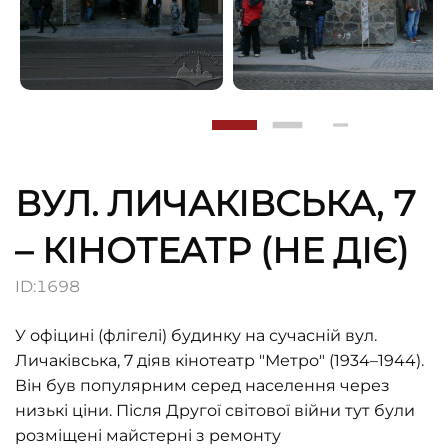
ВУЛ. ЛИЧАКІВСЬКА, 7
– КІНОТЕАТР (НЕ ДІЄ)
ID:
1698
У офіцині (флігелі) будинку на сучасній вул.
Личаківська, 7 діяв кінотеатр "Метро" (1934–1944).
Він був популярним серед населення через
низькі ціни. Після Другої світової війни тут були
розміщені майстерні з ремонту