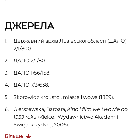
ДЖЕРЕЛА
Державний архів Львівської області (ДАЛО)
2/1/800
ДАЛО 2/1/801.
ДАЛО 1/56/158.
ДАЛО 7/3/638.
Skorowidz krol. stol. miasta Lwowa (1889).
Gierszewska, Barbara,
Kino i film we Lwowie do
1939 roku
(Kielce: Wydawnictwo Akademii
Swiętokrzyskiej, 2006).
Більше
Mieczysław Fogg,
Młodym być i więcej nic
, 1938.