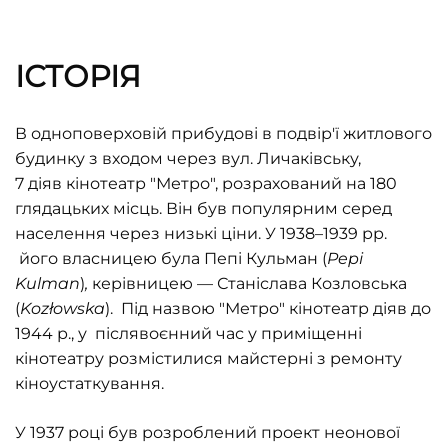
ІСТОРІЯ
В одноповерховій прибудові в подвір'ї житлового
будинку з входом через вул. Личаківську,
7 діяв кінотеатр "Метро", розрахований на 180
глядацьких місць. Він був популярним серед
населення через низькі ціни. У 1938–1939 рр.
його власницею була Пепі Кульман (
Pepi
Kulman
)
,
керівницею — Станіслава Козловська
(
Koz
ł
owska
). Під назвою "Метро" кінотеатр діяв до
1944 р., у післявоєнний час у приміщенні
кінотеатру розмістилися майстерні з ремонту
кіноустаткування.
У 1937 році був розроблений проект неонової