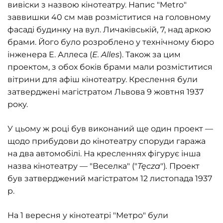
вивіски з назвою кінотеатру. Напис "Metro"
заввишки 40 см мав розміститися на головному
фасаді будинку на вул. Личаківській, 7, над аркою
брами. Його було розроблено у технічному бюро
інженера Е. Аллеса (
Е
.
Alles
). Також за цим
проектом, з обох боків брами мали розміститися
вітрини для афіш кінотеатру. Креслення були
затверджені магістратом Львова 9 жовтня 1937
року.
У цьому ж році був виконаний ще один проект —
щодо прибудови до кінотеатру споруди гаража
на два автомобілі. На кресленнях фігурує інша
назва кінотеатру — "Веселка" ("
T
ę
cza
")
.
Проект
був затверджений магістратом 12 листопада 1937
р.
На 1 вересня у кінотеатрі "Метро" були