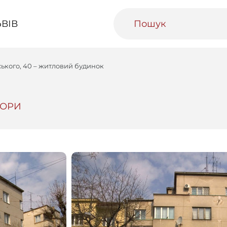
ВІВ
ського, 40 – житловий будинок
ТОРИ
ивний Львів
Міський медіаархів
Освітня п