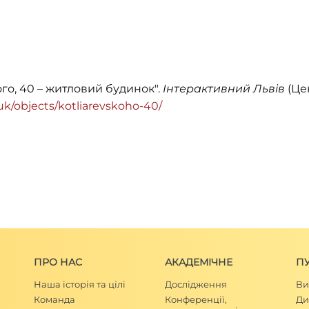
Я
ого, 40 – житловий будинок".
Інтерактивний Львів
(Цен
g/uk/objects/kotliarevskoho-40/
ПРО НАС
АКАДЕМІЧНЕ
П
Наша історія та цілі
Дослідження
Ви
Команда
Конференції,
Ди