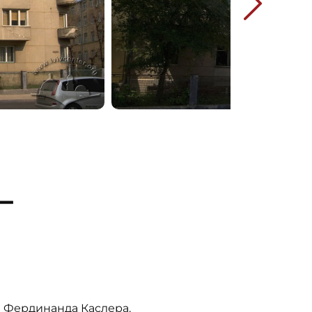
–
а Фердинанда Каслера.