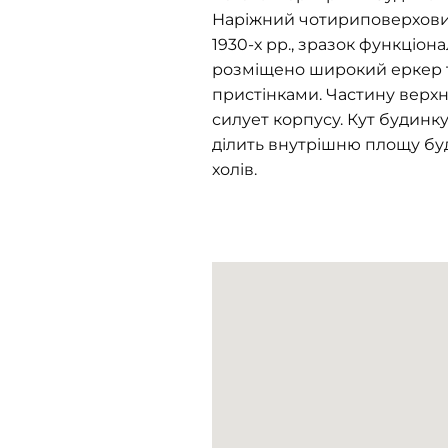
Наріжний чотириповерховий 
1930-х рр., зразок функціона
розміщено широкий еркер т
пристінками. Частину верхн
силует корпусу. Кут будинку
ділить внутрішню площу бу
холів.