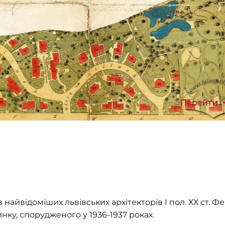
Перейти
з найвідоміших львівських архітекторів I пол. ХХ ст. 
нку, спорудженого у 1936-1937 роках.