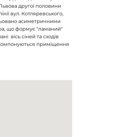
 Львова другої половини
інії вул. Котляревського,
ельовано асиметричними
ра, що формує "ламаний"
ні вісь сіней та сходів
й компонуються приміщення