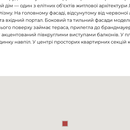
дім — один з елітних об'єктів житлової архітектури
лізму. На головному фасаді, відсунутому від червоної л
а вхідний портал. Боковий та тильний фасади мод
ього поверху займає тераса, прилегла до брандмауе
 акцентований півкруглими виступами балконів. У пла
динку навпіл. У центрі просторих квартирних секці