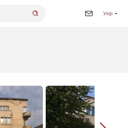
Укр
латформа
Бібліотека