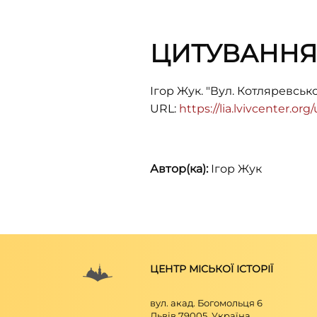
ЦИТУВАНН
Ігор Жук. "Вул. Котляревськ
URL:
https://lia.lvivcenter.or
Автор(ка):
Ігор Жук
ЦЕНТР МІСЬКОЇ ІСТОРІЇ
вул. акад. Богомольця 6
Львів 79005, Україна