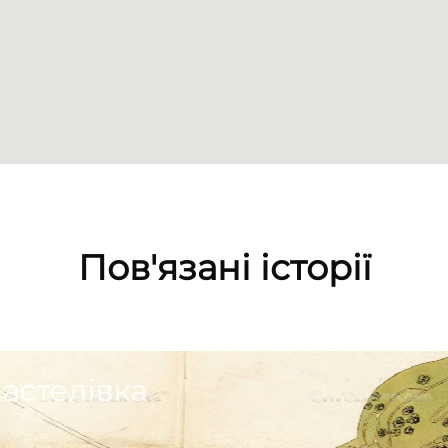
Пов'язані історії
астелівка