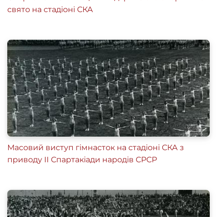
свято на стадіоні СКА
Масовий виступ гімнасток на стадіоні СКА з
приводу ІІ Спартакіади народів СРСР