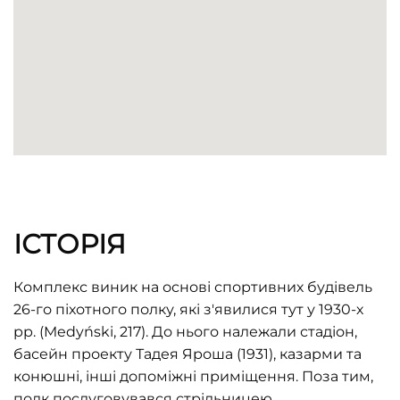
ІСТОРІЯ
Комплекс виник на основі спортивних будівель
26-го піхотного полку, які з'явилися тут у 1930-х
рр. (Medyński, 217). До нього належали стадіон,
басейн проекту Тадея Яроша (1931), казарми та
конюшні, інші допоміжні приміщення. Поза тим,
полк послуговувався стрільницею,