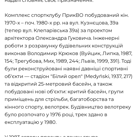
надалі сповняє своє призначення.
Комплекс спортклубу ПрикВО побудований кін.
1970-х – поч. 1980-х рр. на вул. Кузнєцова, 39а
(тепер вул. Клепарівська 39а) за проектом
архітектора Олександра Гуковича. Інженерні
роботи з розрахунку будівельних конструкцій
виконав Володимир Крюков (Вуйцик, Липка, 1987,
154; Трегубова, Мих, 1989, 244; Львів, 1999, 391). Тоді
були реконструйовані наявні давніші спортивні
об'єкти — стадіон "Білий орел" (Medyński, 1937, 217)
та відкритий 25-метровий басейн, а також
побудовані нові об'єкти: критий басейн, групи
приміщень для стрільби, багатоборства та
кінного спорту, велотрек. Будівництво велотреку
було розпочато у 1976 році, трек здано в
експлуатацію у 1980.