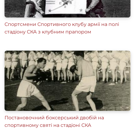
Спортсмени Спортивного клубу армії на полі
стадіону СКА з клубним прапором
Постановочний боксерський двобій на
спортивному святі на стадіоні СКА