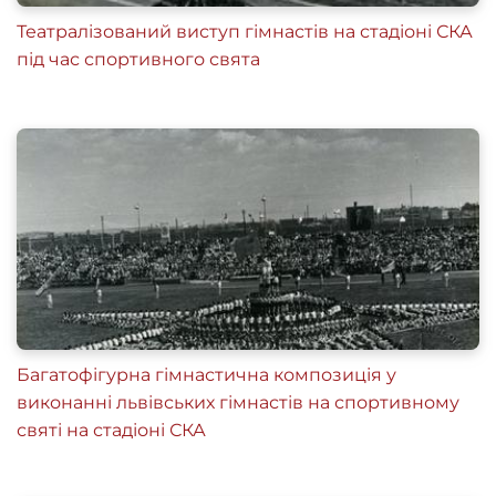
Театралізований виступ гімнастів на стадіоні СКА
під час спортивного свята
Багатофігурна гімнастична композиція у
виконанні львівських гімнастів на спортивному
святі на стадіоні СКА