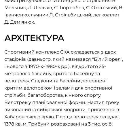
майстри кульового та стендового стріляння Б.
Мельник, Л. Леськів, С. Тюртюбек, С. Охотський, В.
Іванченко, лучник Л. Стрільбицький, легкоатлет
Д. Дем'янюк.
АРХІТЕКТУРА
Спортивний комплекс СКА складається з двох
стадіонів (давнього, який називався "Білий орел",
і нового з 1970-х–1980-х рр.), відкритого 25-
метрового басейну, критого басейну та
велотреку. Стадіони та басейни доповнені
критим велотреком і залами для спортивної
стрільби, багатоборства, кінного спорту.
Велотрек у плані овальної форми. Настил треку
виконаний із сибірської модрини, привезеної з
Хабаровського краю. Площа велотреку складає
1378 кв. м. Трибуни розраховані на 3 тис. осіб.