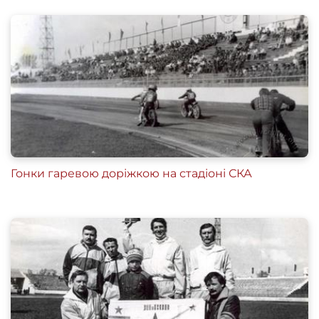
Гонки гаревою доріжкою на стадіоні СКА