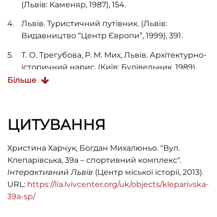
(Львів: Каменяр, 1987), 154.
Львів. Туристичний путівник. (Львів:
Видавництво “Центр Європи”, 1999), 391.
Т. О. Трегубова, Р. М. Мих, Львів. Архітектурно-
історичний нарис. (Київ: Будівельник, 1989),
244.
Більше
Футбол 1960 года. (Львів: Обласна друкарня,
1960), 86, 136.
ЦИТУВАННЯ
Ю. Кордіяк, Чемпіони живуть у Львові. (Львів:
Каменяр, 1980), 21.
Христина Харчук, Богдан Михалюньо. "Вул.
Клепарівська, 39а – спортивний комплекс".
Інтерактивний Львів
(Центр міської історії, 2013).
URL:
https://lia.lvivcenter.org/uk/objects/kleparivska-
39a-sp/