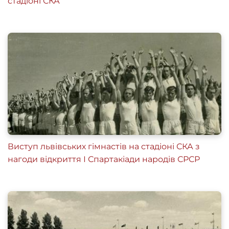
стадіоні СКА
Виступ львівських гімнастів на стадіоні СКА з
нагоди відкриття І Спартакіади народів СРСР