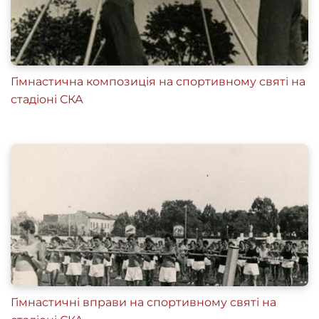
Гімнастична композиція на спортивному святі на
стадіоні СКА
Гімнастичні вправи на спортивному святі на