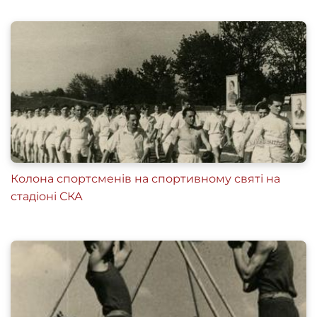
Колона спортсменів на спортивному святі на
стадіоні СКА