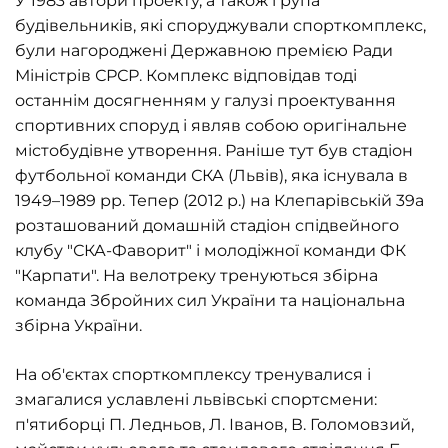
У 1983 автори проекту, а також група
будівельників, які споруджували спорткомплекс,
були нагороджені Державною премією Ради
Міністрів СРСР. Комплекс відповідав тоді
останнім досягненням у галузі проектування
спортивних споруд і являв собою оригінальне
містобудівне утворення. Раніше тут був стадіон
футбольної команди ‎СКА (Львів), яка існувала в
1949–1989 рр. Тепер (2012 р.) на Клепарівській 39а
розташований домашній стадіон спідвейного
клубу "СКА-Фаворит" і молодіжної команди ФК
"Карпати". На велотреку тренуються збірна
команда Збройних сил України та національна
збірна України.
На об'єктах спорткомплексу тренувалися і
змагалися уславлені львівські спортсмени:
п'ятиборці П. Ледньов, Л. Іванов, В. Голомовзий,