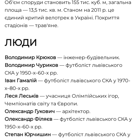
Об'єм споруди становить 155 тис. куб. м, загальна
площа — 13,5 тис. кв. м. Станом на 2011 р. це
єдиний критий велотрек в Україні. Покриття
стадіонів — трав'яне.
ЛЮДИ
Володимир Крюков
— інженер-будівельник.
Володимир
Чуриков
— футболіст львівського
СКА у 1950-х–60-х рр.
Іван
Гамалій
— футболіст львівського СКА у 1970-
х–80-х рр.
Леся
Леськів
— учасниця Олімпійських ігор,
Чемпіонатів світу та Європи.
Олександр Гукович
— архітектор.
Олександр
Філяєв
— футболіст львівського СКА у
1950-х–60-х рр.
Степан
Юрчишин
— футболіст львівського СКА у