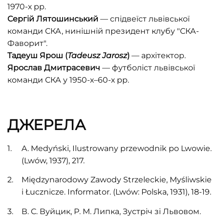
1970-х рр.
Сергій
Лятошинський
— спідвеїст львівської
команди СКА, нинішній президент клубу "СКА-
Фаворит".
Тадеуш Ярош (
Tadeusz Jarosz
)
—
архітектор.
Ярослав
Дмитрасевич
— футболіст львівської
команди СКА у 1950-х–60-х рр.
ДЖЕРЕЛА
A. Medyński, Ilustrowany przewodnik po Lwowie.
(Lwów, 1937), 217.
Międzynarodowy Zawody Strzeleckie, Myśliwskie
i Łucznicze. Informator. (Lwów: Polska, 1931), 18-19.
В. С. Вуйцик, Р. М. Липка, Зустріч зі Львовом.