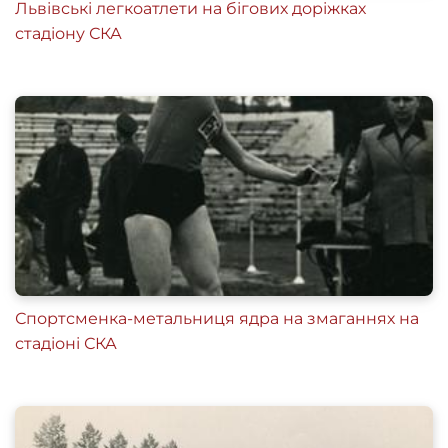
Львівські легкоатлети на бігових доріжках
стадіону СКА
Спортсменка-метальниця ядра на змаганнях на
стадіоні СКА