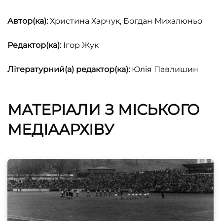
Автор(ка):
Христина Харчук, Богдан Михалюньо
Редактор(ка):
Ігор Жук
Літературний(а) редактор(ка):
Юлія Павлишин
МАТЕРІАЛИ З МІСЬКОГО
МЕДІААРХІВУ