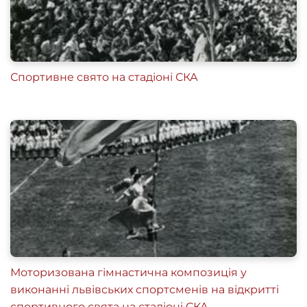
Спортивне свято на стадіоні СКА
Моторизована гімнастична композиція у
виконанні львівських спортсменів на відкритті
спортивного свята на стадіоні СКА