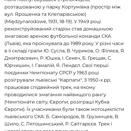
розташованою у парку Кортумівка (простір між
вул. Ярошенка та Клепарівською)
(Międzynarodowe, 1931, 18-19). У 1949 році
реконструйований стадіон став домашньою
змаговою ареною футбольної команди СКА
(Львів), яка проіснувала до 1989 року. У різні часи
в її складі грали Ю. Сусла, В. Чуриков, О. Філяєв, Я.
Дмитрасевич, Р. Юшка, І. Секеч, Б. Грещак, С.
Юрчишин, І. Гамалій, Я. Лендєл. Свої перші
поєдинки Чемпіонату СРСР у 1963 році
розігрували львівські "Карпати". З 1950-х рр.
працював спідвейний трек, на якому
проводилися змагання найвищого рангу
(Чемпіонати світу, Європи, розіграші Кубка
Європи). Їх учасниками були також мотоциклісти
львівського СКА: Б. Самородов, В. Грузинцев, В.
Шило, С. Лятошинський, Р. Саїтгарєєв. Трек і