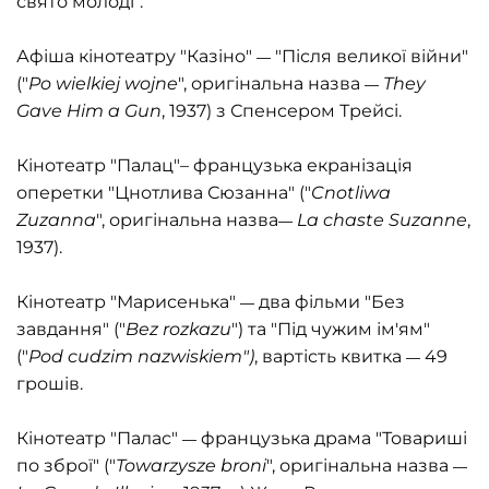
свято молоді".
Афіша кінотеатру "Казіно"
"Після великої війни"
—
("
Po wielkiej wojne
", оригінальна назва
They
— 
Gave Him a Gun
, 1937) з Спенсером Трейсі.
Кінотеатр "Палац"– французька екранізація
оперетки "Цнотлива Сюзанна" ("
Cnotliwa
Zuzanna
", оригінальна назва
La chaste Suzanne
,
—
1937).
Кінотеатр "Марисенька"
два фільми "Без
—
завдання" ("
Bez rozkazu
") та "Під чужим ім'ям"
("
Pod cudzim nazwiskiem")
, вартість квитка
49
— 
грошів.
Кінотеатр "Палас"
французька драма "Товариші
—
по зброї" ("
Towarzysze broni
", оригінальна назва
— 