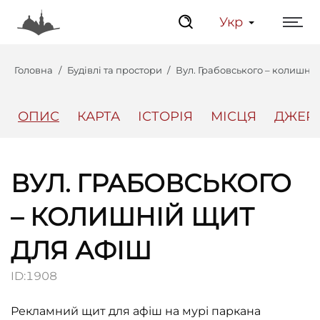
Укр
Головна
Будівлі та простори
Вул. Грабовського – колишні
ОПИС
КАРТА
ІСТОРІЯ
МІСЦЯ
ДЖЕР
Центр
Інтерактивний Ль
ВУЛ. ГРАБОВСЬКОГО
– КОЛИШНІЙ ЩИТ
ДЛЯ АФІШ
ID:
1908
Рекламний щит для афіш на мурі паркана