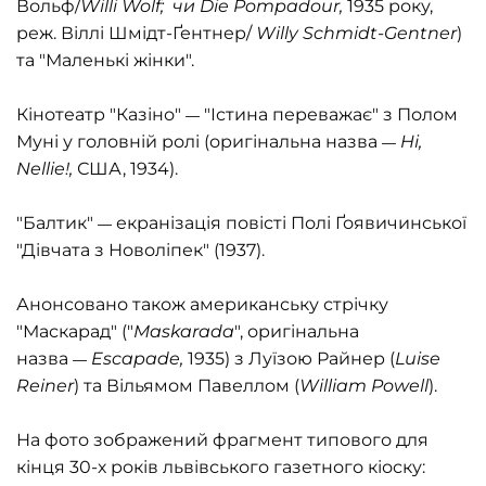
Вольф/
Willi Wolf; чи Die Pompadour,
1935 року,
реж. Віллі Шмідт-Ґентнер/
Willy Schmidt-Gentner
)
та "Маленькі жінки".
Кінотеатр "Казіно"
"Істина переважає" з Полом
—
Муні у головній ролі (оригінальна назва
Hi,
—
Nellie!,
США, 1934).
"Балтик"
екранізація повісті Полі Ґоявичинської
—
"Дівчата з Новоліпек" (1937).
Анонсовано також американську стрічку
"Маскарад" ("
Maskarada
", оригінальна
назва
Escapade,
1935) з Луїзою Райнер (
Luise
—
Reiner
) та Вільямом Павеллом (
William Powell
).
На фото зображений фрагмент типового для
кінця 30-х років львівського газетного кіоску: