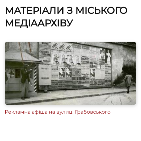
МАТЕРІАЛИ З МІСЬКОГО
МЕДІААРХІВУ
Рекламна афіша на вулиці Грабовського