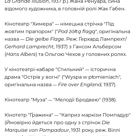
La Grande Illusion
, 1937 р.) Жана Ренуара, сина
відомого художника, в головній ролі Жак Габен.
Кінотеатр "Химера"
німецька стрічка "Під
—
жовтим прапором" ("
Pod żółtą flagą
", оригінальна
назва
Die gelbe Flage.
Реж: Ґерхард Лампрехт/
—
Gerhard Lamprecht,
1937) з Гансом Альберсом
(
Hans Albers
) та Ольгою Чехов у головних ролях.
У кінотеатрі-кабаре "Стильний"
історична
— 
драма "Острів у вогні" ("Wyspa w płomieniach",
оригінальна назва
Fire over England,
1937).
—
Кінотеатр "Муза"
"Мелодії Бродвею" (1938).
—
Кінотетр "Ґражина"
"Каприз маркізи Помпадур"
—
(Ймовірно йдеться про одну з стрічок
Die
Marquise von Pompadour
, 1931 року, реж. Віллі