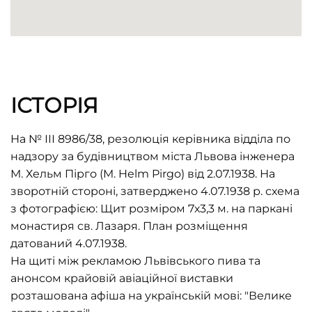
ІСТОРІЯ
На № ІІІ 8986/38, резолюція керівника відділа по
надзору за будівництвом міста Львова інженера
М. Хельм Пірго (M. Helm Pirgo) від 2.07.1938. На
зворотній стороні, затверджено 4.07.1938 р. схема
з фотографією: Щит розміром 7х3,3 м. на паркані
монастиря св. Лазаря. План розміщення
датований 4.07.1938.
На щиті між рекламою Львівського пива та
анонсом крайовій авіаційної виставки
розташована афіша на українській мові: "Велике