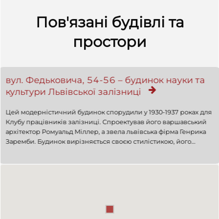
Пов'язані будівлі та
простори
вул. Федьковича, 54-56 – будинок науки та
культури Львівської залізниці
Цей модерністичний будинок спорудили у 1930-1937 роках для
Клубу працівників залізниці. Спроектував його варшавський
архітектор Ромуальд Міллер, а звела львівська фірма Генрика
Заремби. Будинок вирізняється своєю стилістикою, його
фасади виконані зі світлої цегли. Пам'ятка архітектури (охор.
№317-М).