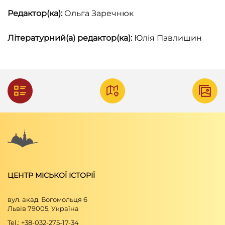
Європи,1997), 132.
Редактор(ка):
Ольга Заречнюк
Приватна збірка П. Ґранкіна.
Літературний(а) редактор(ка):
Юлія Павлишин
ЦЕНТР МІСЬКОЇ ІСТОРІЇ
вул. акад. Богомольця 6
Львів 79005, Україна
Tel.: +38-032-275-17-34