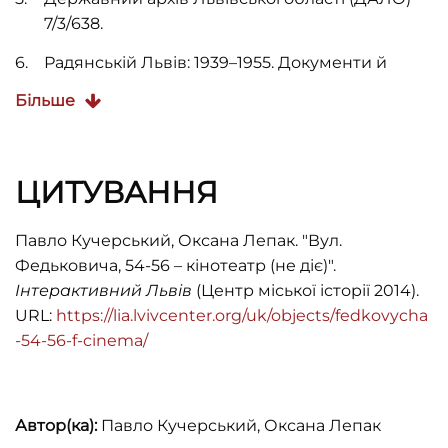
7/3/638.
Радянській Львів: 1939–1955. Документи й
матеріали (Львів: Книжково-журнальне
Більше
видавництво, 1956).
Barbara Gierszewska, Kino i film we Lwowie do
1939 roku (Kielce: Wydawnictwo Akademii
ЦИТУВАННЯ
Świętokrzyskiej, 2006), 428.
Павло Кучерський, Оксана Лепак. "Вул.
Bignens C. Kinos, Architektur als Marketing: Kino
Федьковича, 54-56 – кінотеатр (не діє)".
als massenkulturelle Institution; Themen der
Інтерактивний Львів
(Центр міської історії 2014).
Kinoarchitektur; Züricher Kinos 1900–1963
URL:
https://lia.lvivcenter.org/uk/objects/fedkovycha
(Zürich: Rohr, 1988).
-54-56-f-cinema/
Архітектура Львова. Час і стилі ХІІІ-ХХІ ст.
(Львів: Видавництво “Центр Європи”, 2008).
Віктор Проскуряков, Юрій Ямаш, Львівські
Автор(ка):
Павло Кучерський, Оксана Лепак
театри. Час і архітектура (Львів: Центр