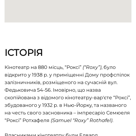
ІСТОРІЯ
Кінотеатр на 880 місць, “Роксі”
(“Roxy”)
, було
відкрито у 1938 р. у приміщенні Дому профспілок
залізничників, розміщеного на сучасній вул.
Федьковича 54-56. Імовірно, що назва
скопійована з відомого кінотеатру-вар'єте “Роксі”,
збудованого у 1932 р. в Нью-Йорку, та названого
на честь свого засновника – імпресаріо Семюеля
“Роксі” Ротхафеля
(Samuel “Roxy” Rothafel)
.
Власниками кінотеатру були Едвард