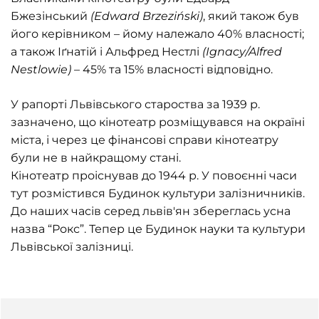
Бжезінський
(Edward Brzeziński)
, який також був
його керівником – йому належало 40% власності;
а також Іґнатій і Альфред Нестлі
(Ignacy
/
Alfred
Nestlowie)
– 45% та 15% власності відповідно.
У рапорті Львівського староства за 1939 р.
зазначено, що кінотеатр розміщувався на окраїні
міста, і через це фінансові справи кінотеатру
були не в найкращому стані.
Кінотеатр проіснував до 1944 р. У повоєнні часи
тут розмістився Будинок культури залізничників.
До наших часів серед львів'ян збереглась усна
назва “Рокс”. Тепер це Будинок науки та культури
Львівської залізниці.