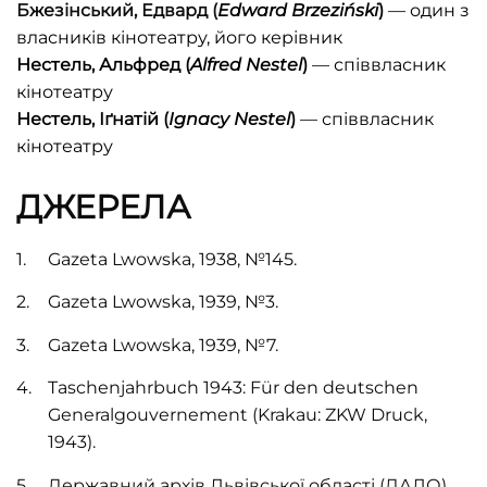
Бжезінський, Едвард (
Edward Brzeziński
)
— один з
власників кінотеатру, його керівник
Нестель, Альфред (
Alfred Nest
el
)
— співвласник
кінотеатру
Нестель, Іґнатій (
Ignacy Nest
el
)
—
співвласник
кінотеатру
ДЖЕРЕЛА
Gazeta Lwowska, 1938, №145.
Gazeta Lwowska, 1939, №3.
Gazeta Lwowska, 1939, №7.
Taschenjahrbuch 1943: Für den deutschen
Generalgouvernement (Krakau: ZKW Druck,
1943).
Державний архів Львівської області (ДАЛО)