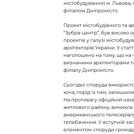
містобудування) м. Львова
філіалом Дніпромісто.
Проект містобудівного та а
“Зубра-центр”, був високо 
проектів у галузі містобуд
архітекторів України. У стат
наголошено на тому, що на ч
визнаними архітекторами т
філіалу Дніпромісто.
Сьогодні споруда використо
хоча, порід із тим, залишил
На противагу офіційній наз
житлового району, виникла 
американського телесеріал
телебачення. У вступній за
елементом споруди громадсь