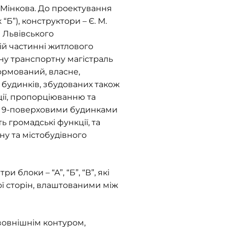
 Мінкова. До проектування
 “Б”), конструктори – Є. М.
Б Львівського
ій частинні житлового
ну транспортну магістраль
ормований, власне,
будинків, збудованих також
ції, пропорціюванню та
ми 9-поверховими будинками
 громадські функції, та
у та містобудівного
блоки – “А”, “Б”, “В”, які
ої сторін, влаштованими між
 зовнішнім контуром,