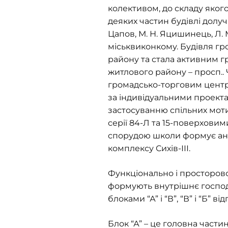
колективом, до складу яког
деяких частин будівлі долучал
Цапов, М. Н. Яцишинець, Л. 
міськвиконкому. Будівля гр
району та стала активним 
житлового району – просп..
громадсько-торговим центр
за індивідуальними проекта
застосуванню спільних мот
серії 84-Л та 15-поверхови
спорудою школи формує анс
комплексу Сихів-ІІІ.
Функціонально і просторово 
формують внутрішнє господар
блоками “А” і “В”, “В” і “Б” ві
Блок “А” – це головна части