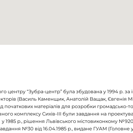
го центру “Зубра-центр” була збудована у 1994 р. за
торів (Василь Каменщик, Анатолій Ващак, Євгенія Мінк
еред початкових матеріалів для розробки громадсько-
ного комплексу Сихів-ІІІ були завдання на проектув
1985 р., рішення Львівського містовиконкому №920 ві
вдання №30 від 16.04.1985 р., видане ГУАМ (Головне у