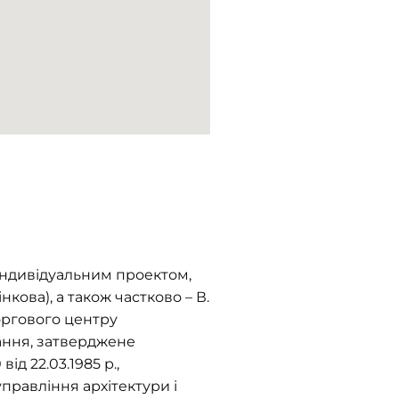
 індивідуальним проектом,
ова), а також частково – В.
торгового центру
ання, затверджене
д 22.03.1985 р.,
правління архітектури і