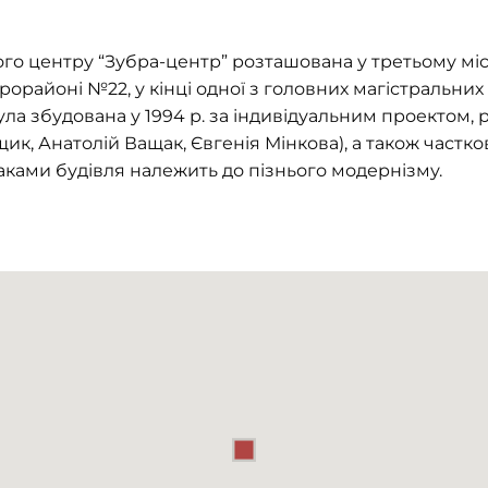
го центру “Зубра-центр” розташована у третьому мі
рорайоні №22, у кінці одної з головних магістральних
ула збудована у 1994 р. за індивідуальним проектом
к, Анатолій Ващак, Євгенія Мінкова), а також частково
аками будівля належить до пізнього модернізму.