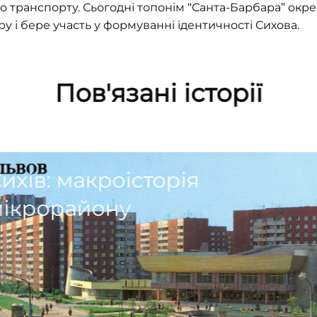
о транспорту. Сьогодні топонім
“Санта-Барбара” окр
у і бере участь у формуванні ідентичності Сихова.
Пов'язані історії
ихів: макроісторія
мікрорайону