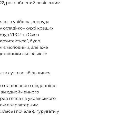
22, розроблений львівським
 якого увійшла споруда
у огляді-конкурсі кращих
ржбуд УРСР та Союз
 архитектура”, було
кі є молодими, але вже
дставники львівського
 та суттєво збільшився,
, розташованого південніше
азви однойменного
еред глядачів українського
акож є характерним
лась і почала фігурувати у