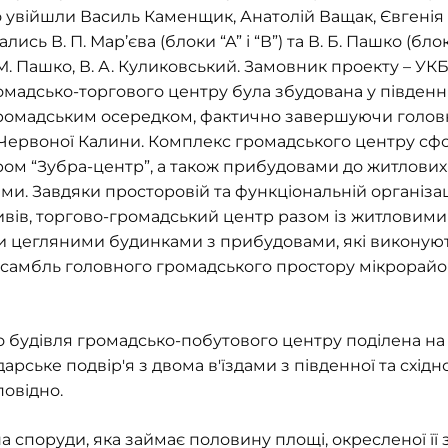
о увійшли Василь Каменщик, Анатолій Ващак, Євгенія
ись В. П. Мар’єва (блоки “А” і “В”) та В. Б. Пашко (блок
М. Пашко, В. А. Куликовський. Замовник проекту – УК
омадсько-торгового центру була збудована у південн
громадським осередком, фактично завершуючи голов
 Червоної Калини. Комплекс громадського центру сф
ом “Зубра-центр”, а також прибудовами до житлових 
ми. Завдяки просторовій та функціональній організа
ивів, торгово-громадський центр разом із житлови
ми цегляними будинками з прибудовами, які виконують
амбль головного громадського простору мікрорайон
будівля громадсько-побутового центру поділена на три 
ське подвір'я з двома в'їздами з південної та східн
дповідно.
на споруди, яка займає половину площі, окресленої її