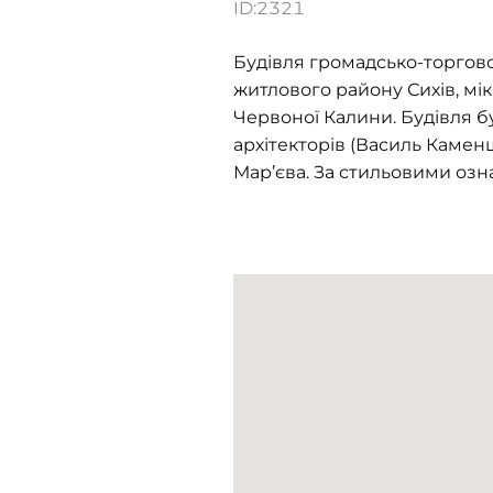
ID:
2321
Будівля громадсько-торгово
житлового району Сихів, мік
Червоної Калини. Будівля б
архітекторів (Василь Каменщи
Мар’єва. За стильовими озн