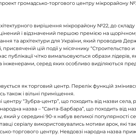
, проект громадсько-торгового центру мікрорайону №
рхітектурного вирішення мікрорайону №22, до складу
оцінений і відзначений першою премією на щорічном
ування та архітектури для України, який проводив Де
ті, присвяченій цій події у місячнику “Строительство и
ас публікації чітко вимальовуються образи лідерів, я
а інженерами, серед яких особливо виділяються пре
вується як торговий центр. Перелік функцій змінився
ись також і вільні приміщення.
ві центру “Зубра-центр”, що походить від назви села
народна назва – “Санта-Барбара”, що походить від н
у
, який у середині 90-х набув великої популярності с
ставці серіалу використовувались мотиви арок, які т
ко-торгового центру. Невдовзі народна назва прижи