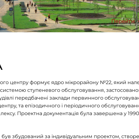
Перейти
А
ого центру формує ядро мікрорайону №22, який нале
о з системою ступеневого обслуговування, застосован
будівлі передбачені заклади первинного обслуговуван
нтру, та епізодичного і періодичного обслуговуванн
ексу. Проектна документація була завершена у 1990 р.
 був збудований за індивідуальним проектом, ство