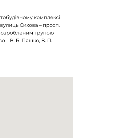
стобудівному комплексі
 вулиць Сихова – просп.
, розробленим групою
 – В. Б. Пяшко, В. П.