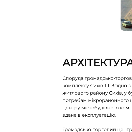
АРХІТЕКТУР
Споруда громадсько-
торгов
комплексу Сихів-ІІІ. Згідн
житлового району Сихів, у 
потребам мікрорайонного це
центру містобудівного компл
здана в експлуатацію.
Громадсько-торговий центр