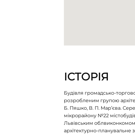
ІСТОРІЯ
Будівля громадсько-торгово
розробленим групою архітек
Б. Пяшко, В. П. Мар’єва. С
мікрорайону №22 мicтобудів
Львівським облвиконкомом у 
архітектурно-планувальне за