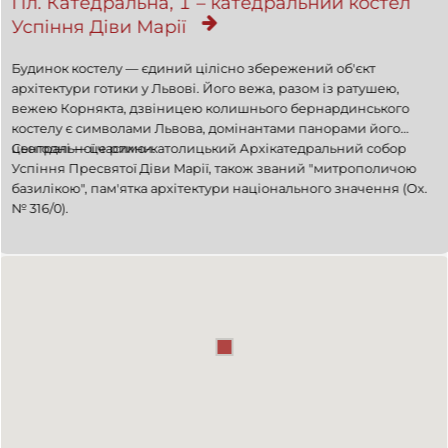
Пл. Катедральна, 1 – катедральний костел
Успіння Діви Марії
Будинок костелу — єдиний цілісно збережений об'єкт
архітектури готики у Львові. Його вежа, разом із ратушею,
вежею Корнякта, дзвіницею колишнього бернардинського
костелу є символами Львова, домінантами панорами його
центральної частини.
Сьогодні — це римо-католицький Архікатедральний собор
Успіння Пресвятої Діви Марії, також званий "митрополичою
базилікою", пам'ятка архітектури національного значення (Ох.
№ 316/0).