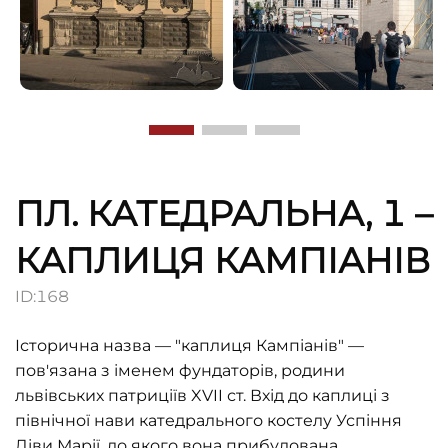
ПЛ. КАТЕДРАЛЬНА, 1 –
КАПЛИЦЯ КАМПІАНІВ
ID:
168
Історична назва — "каплиця Кампіанів" —
пов'язана з іменем фундаторів, родини
львівських патриціїв XVII ст. Вхід до каплиці з
північної нави катедрального костелу Успіння
Діви Марії, до якого вона прибудована.