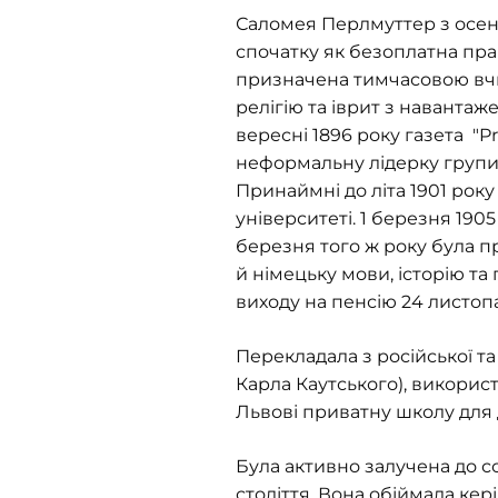
Саломея Перлмуттер з осені
спочатку як безоплатна прак
призначена тимчасовою вчит
релігію та іврит з навантаж
вересні 1896 року газета "Pr
неформальну лідерку групи 
Принаймні до літа 1901 рок
університеті. 1 березня 1905
березня того ж року була п
й німецьку мови, історію т
виходу на пенсію 24 листопа
Перекладала з російської та
Карла Каутського), викорис
Львові приватну школу для 
Була активно залучена до с
століття. Вона обіймала кері