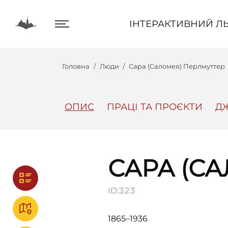
ІНТЕРАКТИВНИЙ ЛЬВІВ
ІНТЕРАКТИВНИЙ ЛЬ
Головна
Люди
Сара (Саломея) Перлмуттер
ОПИС
ПРАЦІ ТА ПРОЄКТИ
Д
Центр
Інтеракт
САРА (С
ID:
323
1865–1936