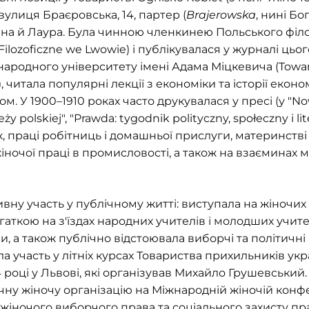
 вулиця Браєровська, 14, партер (
Brajerowska
, нині Бо
нна й Лаура. Була чинною членкинею Польського філ
 Filozoficzne we Lwowie) і публікувалася у журналі цьо
народного університету імені Адама Міцкевича (Towa
, читала популярні лекції з економіки та історії екон
м. У 1900–1910 роках часто друкувалася у пресі (у "No
 polskiej", "Prawda: tygodnik polityczny, społeczny i l
 праці робітниць і домашньої прислуги, материнстві 
 жіночої праці в промисловості, а також на взаєминах м
ну участь у публічному житті: виступала на жіночих 
егаткою на з'їздах народних учителів і молодших учите
ми, а також публічно відстоювала виборчі та політичні
а участь у літніх курсах Товариства прихильників укра
 році у Львові, які організував Михайло Грушевський.
чну жіночу організацію на Міжнародній жіночій конфе
жіночого виборчого права та соціального захисту пра