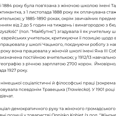
 1884 року була пов'язана з жіночою школою імені Та
тикантка, з 1 листопада 1888 року як оплачувана стажи
елькою; у 1885–1890 роках, окрім звичайних предме
енням від 2 до 5 годин на тиждень і винагородою з бю
zyszłość" (пол. "Майбутнє") згадувала її як учительку
єврейських учительок, критикуючи її позицію щодо в
у працювала у школі Чацького, поєднуючи роботу з н
 року вона працювала у жіночій школі імені Яна III Соб
ризначена постійною вчителькою; у 1912/13 навчальн
а географію з річною зарплатою 2700 корон. Ймовірно
да 1927 року.
 німецької соціалістичні й філософські праці (зокрема
товувала псевдонім Травецька (
Trawiecka
). У 1901 ро
дівчат.
оціал-демократичного руху та жіночого громадського
вні позиції у товаристві Ognisko Kobiet (з пол. "Жіноч