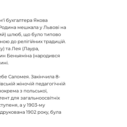
ім'ї бухгалтера Якова
. Родина мешкала у Львові на
ний) шлюб, що було типово
ною до релігійних традицій.
у) та Лея (Лаура,
 син Беньяміна (народився
ині.
себе Саломея. Закінчила 8-
івській жіночій педагогічній
(зокрема з польської,
атент для загальноосвітніх
тупеня, а у 1903-му
адрукована 1902 року, була