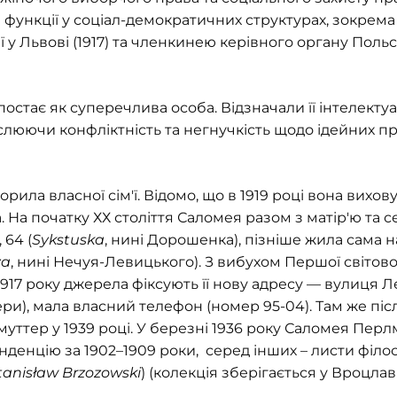
функції у соціал-демократичних структурах, зокрема
 у Львові (1917) та членкинею керівного органу Польсь
постає як суперечлива особа. Відзначали її інтелектуа
слюючи конфліктність та негнучкість щодо ідейних п
ила власної сім'ї. Відомо, що в 1919 році вона вихов
. На початку ХХ століття Саломея разом з матір'ю та 
 64 (
Sykstuska
, нині Дорошенка), пізніше жила сама на
za
, нині Нечуя-Левицького). З вибухом Першої світов
1917 року джерела фіксують її нову адресу — вулиця Ле
ери), мала власний телефон (номер 95-04). Там же піс
ттер у 1939 році. У березні 1936 року Саломея Перл
денцію за 1902–1909 роки, серед інших – листи філо
tanisław Brzozowski
) (колекція зберігається у Вроцлаві