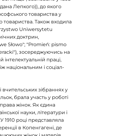
гдана Лепкого)), до якого
ософського товариства у
го товариства. Також входила
rzystwo Uniwersytetu
омічних доктрин,
we Słowo"; "Promień: pismo
iteracki"), зосереджуючись на
й інтелектуальній праці,
іж національним і соціал-
і вчительських зібраннях у
льок, брала участь у роботі
 права жінок. Як єдина
їнської науки, літератури і
 У 1910 році представляла
ренції в Копенгагені, де
цюючих жінок і матерів.