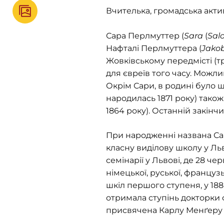
Вчителька, громадська актив
Сара Перлмуттер (
Sara
(
Sal
Нафталі Перлмуттера (
Jakob
Жовківському передмісті (т
для євреїв того часу. Можл
Окрім Сари, в родині було щ
народилась 1871 року) також
1864 року). Останній закінч
При народженні названа Са
класну виділову школу у Льв
семінарії у Львові, де 28 че
німецької, руської, французь
шкіл першого ступеня, у 188
отримала ступінь докторки ф
присвячена Карлу Менґеру 