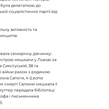
 була делегаткою до
кої соціалістичної партії від
льну активність та
ринципів.
увала семирічну дівчинку-
сестрою мешкали у Львові за
 Сикстуській, 38 та
ої війни разом з родиною
она Сапєги, 4 (
Leona
ля смерті Саломеї мешкала її
муттер передала бібліотеці
софа і письменника
).