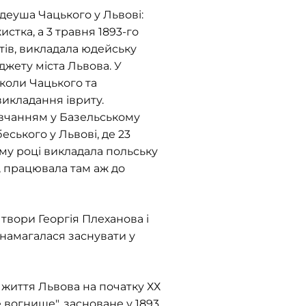
деуша Чацького у Львові:
стка, а 3 травня 1893-го
тів, викладала юдейську
джету міста Львова. У
 школи Чацького та
икладання івриту.
авчанням у Базельському
еського у Львові, де 23
ому році викладала польську
, працювала там аж до
 твори Георгія Плеханова і
ці намагалася заснувати у
 життя Львова на початку ХХ
е вогнище", засноване у 1893