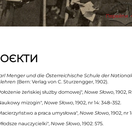
Перейти
РОЄКТИ
arl Menger und die Österreichische Schule der National
lehren
(Bern: Verlag von C. Sturzengger, 1902).
Położenie żeńskiej służby domowej",
Nowe Słowo
, 1902, R
"Naukowy mizogin",
Nowe Słowo
, 1902, nr 14: 348–352.
Macierzyństwo a praca umysłowa",
Nowe Słowo
, 1902, nr 
łodsze nauczycielki",
Nowe Słowo
, 1902: 575.