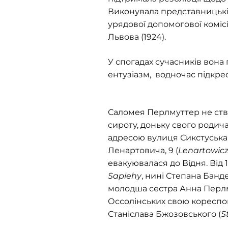
Виконувала представницькі 
урядової допомогової комісії
Львова (1924).
У спогадах сучасників вона 
ентузіазм, водночас підкре
Саломея Перлмуттер не створ
сироту, доньку свого родича
адресою вулиця Сикстуська,
Ленартовича, 9 (
Lenartowic
евакуювалася до Відня. Від 
Sapiehy
, нині Степана Банд
молодша сестра Анна Перлму
Оссолінських свою кореспон
Станіслава Бжозовського (
S