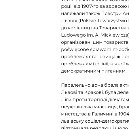
році; від 1907-го за адресою
належали також її сестри А
Львові (Polskie Towarzystwo
до керівництва Товариства 
Ludowego im. A. Mickiewicza)
організовані цим товариство
poświęcone sprawom młodzieży
проблемах становища жінок,
проблемах мізогінії, нічної
демократичним питанням.
Паралельно вона брала актив
Львові та Кракові, була дел
Ліги проти торгівлі дівчата
неукраїнська учасниця, брал
мистецтва в Галичині в 1904
львівську соціал-демократи
підтримала резолюції щодо 