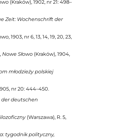
owo
(Kraków), 1902, nr 21: 498–
e Zeit: Wochenschrift der
owo
, 1903, nr 6, 13, 14, 19, 20, 23,
,
Nowe Słowo
(Kraków), 1904,
m młodzieży polskiej
1905, nr 20: 444–450.
t der deutschen
ilozoficzny
(Warszawa), R. 5,
: tygodnik polityczny,