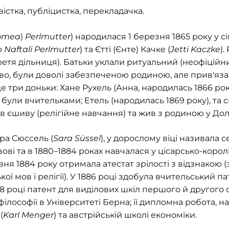
істка, публіцистка, перекладачка.
omea
)
Perlmutter
) народилася 1 березня 1865 року у с
 Naftali Perlmutter
) та Єтті (Єнте) Качке (
Jetti Kaczke
)
ретя дільниця). Батьки уклали ритуальний (неофіцій
иво, були доволі забезпеченою родиною, але прив'яза
е три доньки: Хане Рухель (Анна, народилась 1866 рок
 були вчительками; Етель (народилась 1869 року), та
ив єшиву (релігійне навчання) та жив з родиною у Дол
ра Сюссель (
Sara Süssel
), у дорослому віці називала 
ові та в 1880–1884 роках навчалася у цісарсько-корол
рвня 1884 року отримала атестат зрілості з відзнакою 
кої мов і релігії). У 1886 році здобула вчительський п
8 році патент для виділових шкіл першого й другого с
ілософії в Університеті Берна; її дипломна робота, н
(
Karl Menger
) та австрійській школі економіки.