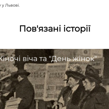
 у Львові.
Пов'язані історії
іночі віча та "День жінок"