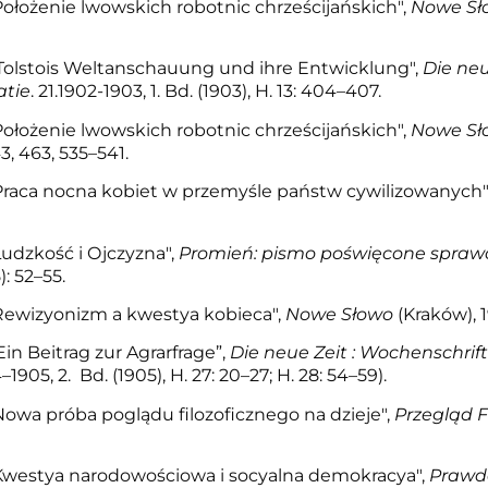
ołożenie lwowskich robotnic chrześcijańskich",
Nowe Sł
"Tolstois Weltanschauung und ihre Entwicklung",
Die neu
atie
. 21.1902-1903, 1. Bd. (1903), H. 13: 404–407.
ołożenie lwowskich robotnic chrześcijańskich",
Nowe Sł
43, 463, 535–541.
Praca nocna kobiet w przemyśle państw cywilizowanych"
udzkość i Ojczyzna",
Promień: pismo poświęcone sprawo
): 52–55.
Rewizyonizm a kwestya kobieca",
Nowe Słowo
(Kraków), 
in Beitrag zur Agrarfrage”,
Die neue Zeit : Wochenschrif
1905, 2. Bd. (1905), H. 27: 20–27; H. 28: 54–59).
owa próba poglądu filozoficznego na dzieje",
Przegląd F
Kwestya narodowościowa i socyalna demokracya",
Prawda