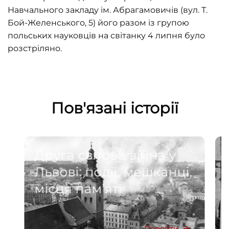
Навчального закладу ім. Абрагамовичів (вул. Т.
Бой-Желенського, 5) його разом із групою
польських науковців на світанку 4 липня було
розстріляно.
Пов'язані історії
Друга світова війна у
Львові: події, мешканці,
місця пам’яті
Перейти