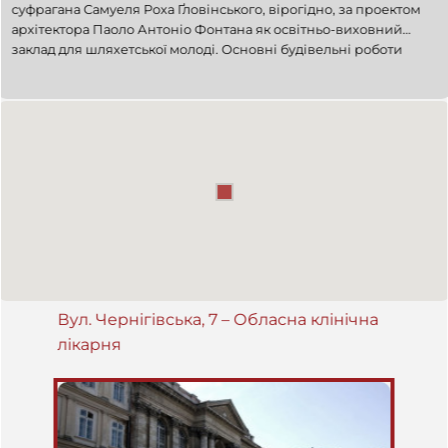
суфрагана Самуеля Роха Ґловінського, вірогідно, за проектом
архітектора Паоло Антоніо Фонтана як освітньо-виховний
заклад для шляхетської молоді. Основні будівельні роботи
були проведені у 1762–1776 рр., вже після відкриття закладу.
Будівельні роботи виконував архітектор Франциск Ксаверій
Кульчицький. Від 1776 р. заклад називався Терезіанською
кoлeгiєю (
Collegium Teresianum
). Після скасування ордену
піярів 1784 р. колегію замінено на шпиталь боніфратів, а
згодом після їх касації 1785 р. австрійський уряд передав
будівлю урядовому шпиталю, який у 1866 р. став загальним
міським шпиталем. Деякий час тут був міський будинок для
психічно хворих. Будівля остаточно завершена у 1885 р. Тоді,
зокрема, за проектом архітектора Юзефа Каєтана Яновського
добудований східний флігель, який за своїми формами
повторює західний бароковий; піднятий третій поверх всієї
будівлі і покрито її новим дахом. Тепер (2009 p.) – це головний
Вул. Чернігівська, 7 – Обласнa клінічнa
корпус Обласної клінічної лікарні.
лікарня