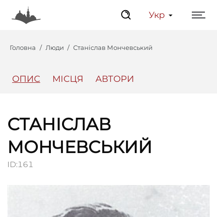
Укр
Головна
Люди
Станіслав Мончевський
ОПИС
МІСЦЯ
АВТОРИ
Центр
Інтерактивний Ль
СТАНІСЛАВ
МОНЧЕВСЬКИЙ
ID:
161