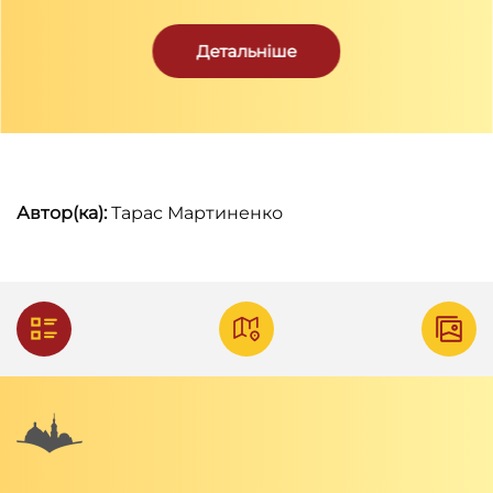
найзначніших наукових та культурних центрів.
З початком радянської окупації 1939 року його
Детальніше
перейменували на Львівський державний
університет ім. Івана Франка.
Автор(ка):
Тарас Мартиненко