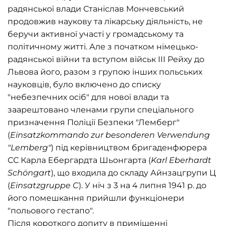
радянської влади Станіслав Мончевський
продовжив наукову та лікарську діяльність, не
беручи активної участі у громадському та
політичному житті. Але з початком німецько-
радянської війни та вступом військ ІІІ Рейху до
Львова його, разом з групою інших польських
науковців, було включено до списку
"небезпечних осіб" для нової влади та
заарештовано членами групи спеціального
призначення Поліції Безпеки "Лемберг"
(
Einsatzkommando zur besonderen Verwendung
"Lemberg"
) під керівництвом бригаденфюрера
СС Карла Ебергардта Шьонгарта (
Karl Eberhardt
Schöngart
), що входила до складу Айнзацгрупи Ц
(
Einsatzgruppe C
). У ніч з 3 на 4 липня 1941 р. до
його помешкання прийшли функціонери
"польового гестапо".
Після короткого допиту в приміщенні