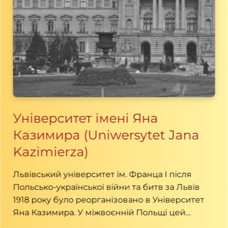
Університет імені Яна
Казимира (Uniwersytet Jana
Kazimierza)
Львівський університет ім. Франца І після
Польсько-української війни та битв за Львів
1918 року було реорганізовано в Університет
Яна Казимира. У міжвоєнній Польщі цей
університет вважали одним із найбільших та