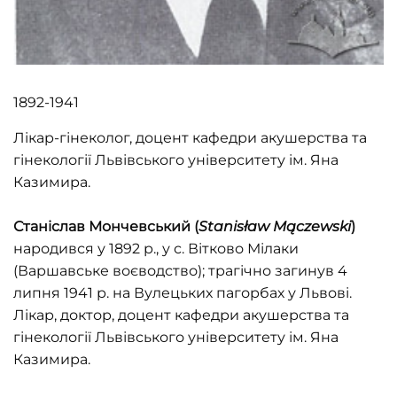
1892-1941
Лікар-гінеколог, доцент кафедри акушерства та
гінекології Львівського університету ім. Яна
Казимира.
Станіслав Мончевський (
Stanisław Mączewski
)
народився у 1892 р., у с. Вітково Мілаки
(Варшавське воєводство); трагічно загинув 4
липня 1941 р. на Вулецьких пагорбах у Львові.
Лікар, доктор, доцент кафедри акушерства та
гінекології Львівського університету ім. Яна
Казимира.