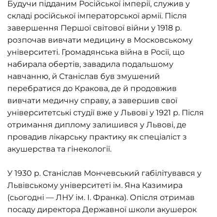
Будучи підданим Російської імперії, служив у
складі російської імператорської армії. Після
завершення Першої світової війни у 1918 р.
розпочав вивчати медицину в Московському
університеті. Громадянська війна в Росії, що
набирала обертів, завадила подальшому
навчанню, й Станіслав був змушений
перебратися до Кракова, де й продовжив
вивчати медичну справу, а завершив свої
університетські студії вже у Львові у 1921 р. Після
отримання диплому залишився у Львові, де
провадив лікарську практику як спеціаліст з
акушерства та гінекології.
У 1930 р. Станіслав Мончевський габілітувався у
Львівському університеті ім. Яна Казимира
(сьогодні — ЛНУ ім. І. Франка). Опісля отримав
посаду директора Державної школи акушерок