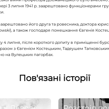
вечері 3 липня 1941 р. заарештовано функціонерами гр
и.
заарештовано його друга та ровесника, доктора юрис
owski
), а також господаря помешкання Євгенія Костец
нку 4 липня, після короткого допиту в приміщенні бур
разом з Євгенієм Костецьким, Тадеушем Тапковськ
но на Вулецьких пагорбах.
Пов'язані історії
 у Львові:
Розстріл по