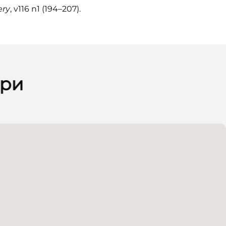
ery
, v116 n1 (194–207).
ори