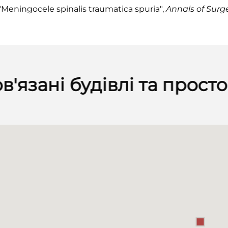
 "Meningocele spinalis traumatica spuria",
Annals of Surg
в'язані будівлі та прост