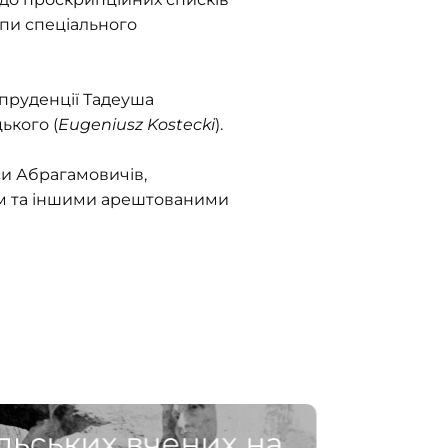
упи спеціального
пруденції Тадеуша
ького (
Eugeniusz Kostecki
).
си Абрагамовичів,
им та іншими арештованими
льських вчених на