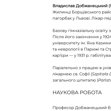
Владислав Добжанецький (
Жилинці Борщівського району
пагорбах у Львові. Лікар-пед
Базову гімназіальну освіту 
Після його закінчення у 19
університету ім. Яна Казими
та неврології в Парижі та 
кар’єри — у 1931 р. габіліту
Паралельно з працею в уні
лікарнею св. Софії (
Szpitala 
загального шпиталю (
Państ
НАУКОВА РОБОТА
Професор Добжанецький був