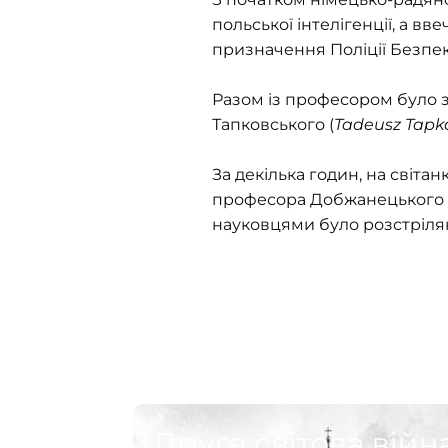
польської інтелігенції, а в
призначення Поліції Безпек
Разом із професором було 
Тапковського (
Tadeusz Tapk
За декілька годин, на світа
професора Добжанецького 
науковцями було розстріля
Друга світова війна