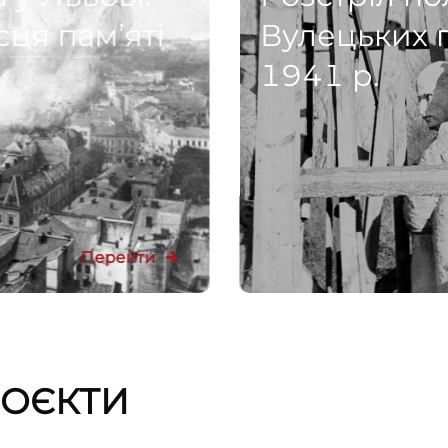
сця пам’яті
Вулецьких 
1941 р.
Перейти
РОЄКТИ