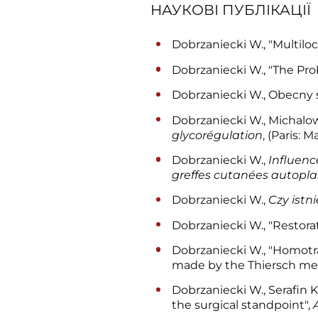
НАУКОВІ ПУБЛІКАЦІЇ
Dobrzaniecki W., "Multilo
Dobrzaniecki W., "The Pro
Dobrzaniecki W., Obecny s
Dobrzaniecki W., Michalow
glycorégulation
, (Paris: M
Dobrzaniecki W.,
Influenc
greffes cutanées autopl
Dobrzaniecki W.,
Czy istn
Dobrzaniecki W., "Restorat
Dobrzaniecki W., "Homotra
made by the Thiersch me
Dobrzaniecki W., Serafin K
the surgical standpoint",