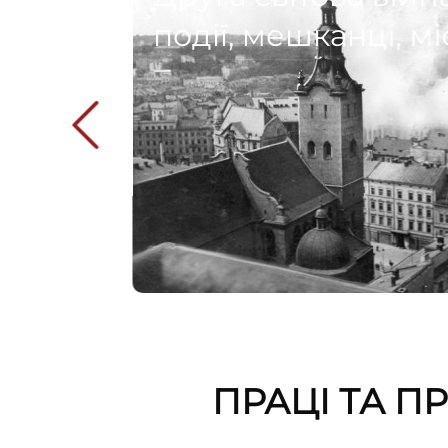
події, мешканці, мі
ПРАЦІ ТА П