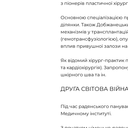
з піонерів пластичної хірур
Основною спеціалізацією пр
ділянки. Також Добжанецьк
механізмів у трансплантаці
(гемотрансфузіологією), опу
вплив привушної залози на 
Як відомий хірург-практик 
та кардіохірургія). Запроп
шкірного шва та ін.
ДРУГА СВІТОВА ВІЙН
Під час радянського панува
Медичному інституті.
З початком німецько-радян