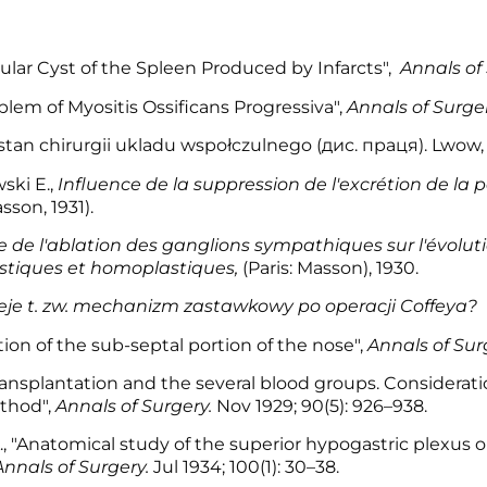
cular Cyst of the Spleen Produced by Infarcts",
Annals of
blem of Myositis Ossificans Progressiva",
Annals of Surger
tan chirurgii ukladu wspołczulnego (дис. праця). Lwow, 
ski E.,
Influence de la suppression de l'excrétion de la p
asson, 1931).
e de l'ablation des ganglions sympathiques sur l'évoluti
astiques et homoplastiques,
(Paris: Masson), 1930.
ieje t. zw. mechanizm zastawkowy po operacji Coffeya?
[
ion of the sub-septal portion of the nose",
Annals of Sur
nsplantation and the several blood groups. Considerati
thod",
Annals of Surgery.
Nov 1929; 90(5): 926–938.
., "Anatomical study of the superior hypogastric plexus o
Annals of Surgery.
Jul 1934; 100(1): 30–38.