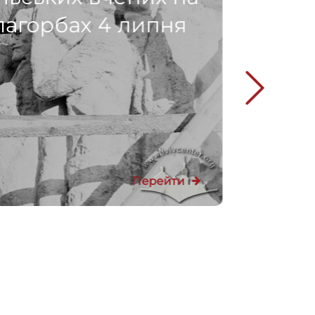
пагорбах 4 липня
Перейти