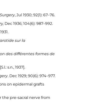
 Surgery
, Jul 1930; 92(1): 67–76.
y,
Dec 1936; 104(6): 987–992.
1931.
arotide sur la
on des différentes formes de
S.l.: s.n., 1937].
gery
. Dec 1929; 90(6): 974–977.
ons on epidermal grafts
r the pre-sacral nerve from