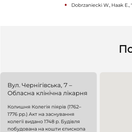
Dobrzaniecki W., Haak E.,
По
Вул. Чернігівська, 7 –
Обласнa клінічнa лікарня
Колишня Колегія піярів (1762–
1776 рр.) Акт на заснування
колегії видано 1748 р. Будівля
побудована на кошти єпископа