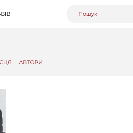
ВІВ
ІСЦЯ
АВТОРИ
ивний Львів
Міський медіаархів
Освітня п