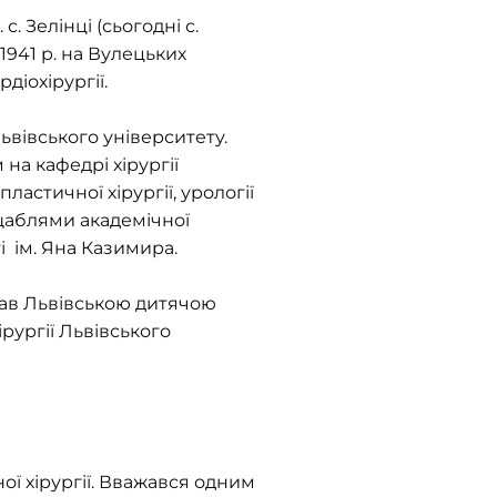
с. Зелінці (сьогодні с.
1941 р. на Вулецьких
рдіохірургії.
ьвівського університету.
на кафедрі хірургії
астичної хірургії, урології
 щаблями академічної
еті ім. Яна Казимира.
ав Львівською дитячою
хірургії Львівського
ї хірургії. Вважався одним