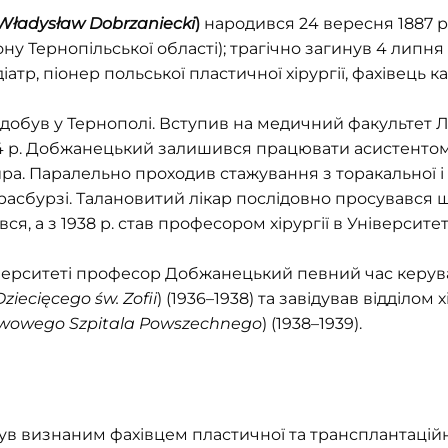
Władysław Dobrzaniecki
)
народився 24 вересня 1887 р. 
 Тернопільської області); трагічно загинув 4 липня 
іатр, піонер польської пластичної хірургії, фахівець ка
здобув у Тернополі. Вступив на медичний факультет Л
24 р. Добжанецький залишився працювати асистентом 
ра. Паралельно проходив стажування з торакальної і пл
Страсбурзі. Талановитий лікар послідовно просувався
вався, а з 1938 р. став професором хірургії в Університ
верситеті професор Добжанецький певний час керув
Dziecięcego św. Zofii
) (1936–1938) та завідував відділом 
wowego Szpitala Powszechnego
) (1938–1939).
 визнаним фахівцем пластичної та трансплантаційно