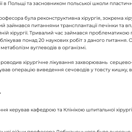
гії в Польщі та засновником польської школи пластично
офесора була реконструктивна хірургія, зокрема хір
ий займався питаннями трансплантації печінки та вп
йній хірургії. Тривалий час займався проблематикою
блікував понад 20 наукових робіт з даного питання. 
метаболізм вуглеводів в організмі.
проводив хірургічне лікування захворювань серцево
онував операцію виведення сечоводів у товсту кишку,
А
ння керував кафедрою та Клінікою шпитальної хірур
ської війни професора Добжанецького було внесено 