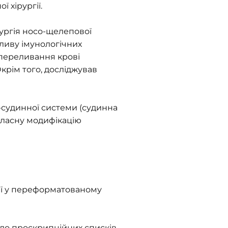
ї хірургії.
ургія носо-щелепової
ливу імунологічних
 переливання крові
Окрім того, досліджував
-судинної системи (судинна
 власну модифікацію
гії у переформатованому
до проскрипційних списків