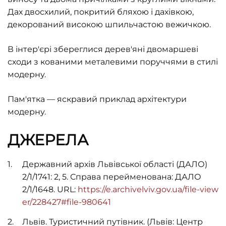
Дах двосхилий, покритий бляхою і дахівкою,
декорований високою шпильчастою вежичкою.
В інтер'єрі збереглися дерев'яні двомаршеві
сходи з кованими металевими поруччями в стилі
модерну.
Пам'ятка — яскравий приклад архітектури
модерну.
ДЖЕРЕЛА
Державний архів Львівської області (ДАЛО)
2/1/1741: 2, 5. Справа перейменована: ДАЛО
2/1/1648. URL:
https://e.archivelviv.gov.ua/file-view
er/228427#file-980641
Львів. Туристичний путівник. (Львів: Центр