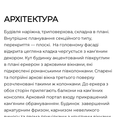
АРХІТЕКТУРА
Будівля наріжна, триповерхова, складна в плані.
Внутрішнє планування секційного типу,
перекриття — плоскі. На головному фасаді
відкрита цегляна кладка чергується з кам'яним
декором. Кут будинку акцентований півкруглим
в плані еркером з арковими вікнами, які
підкреслені романськими півколонками. Спарені
та потрійні аркові вікна третього поверху
розчленовані такими ж колонками. До еркера з
обох сторін прилягають балкони на кам’яних
консолях. Арковий портал входу прикрашений
кам'яним обрамуванням. Будинок завершений
аркатурним фризом, карнизом невеликого
виносу та двома причілками з круглими вікнами.