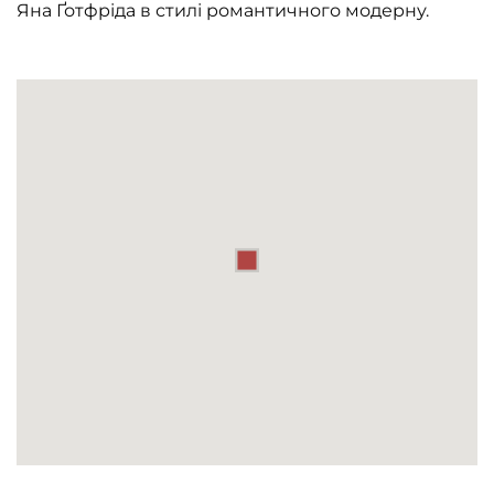
Яна Ґотфріда в стилі романтичного модерну.