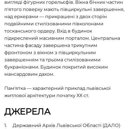
вигляді фігурних горельєфів. Вікна бічних частин
п'ятого поверху мають півциркульні завершення,
над еркерами — прикрашені з двох сторін
подвійними стилізованими півколонами
тосканського ордеру. Вхід в будинок
підкреслений масивним порталом. Центральна
частина фасаду завершена трикутним
фронтоном з вікном з півциркульним
завершенням та трьома стилізованими
букраніонами. Будинок покритий високим
мансардовим дахом.
Пам'ятка — характерний приклад львівської
житлової архітектури початку ХХ cт.
ДЖЕРЕЛА
Державний Архів Львівської Області (ДАЛО)