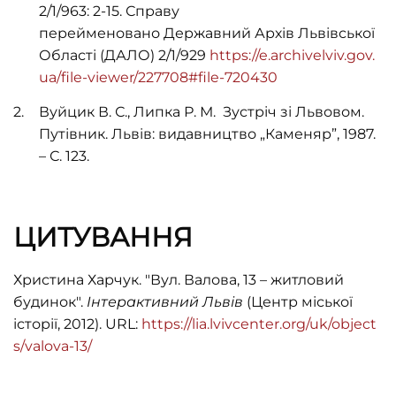
2/1/963: 2-15. Справу
перейменовано Державний Архів Львівської
Області (ДАЛО) 2/1/929
https://e.archivelviv.gov.
ua/file-viewer/227708#file-720430
Вуйцик В. С., Липка Р. М. Зустріч зі Львовом.
Путівник. Львів: видавництво „Каменяр”, 1987.
– С. 123.
ЦИТУВАННЯ
Христина Харчук. "Вул. Валова, 13 – житловий
будинок".
Інтерактивний Львів
(Центр міської
історії, 2012). URL:
https://lia.lvivcenter.org/uk/object
s/valova-13/