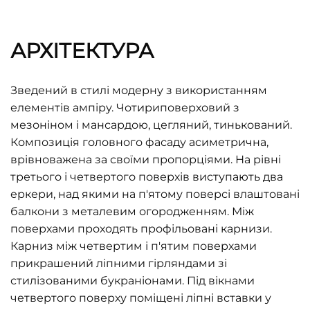
АРХІТЕКТУРА
Зведений в стилі модерну з використанням
елементів ампіру. Чотириповерховий з
мезоніном і мансардою, цегляний, тинькований.
Композиція головного фасаду асиметрична,
врівноважена за своїми пропорціями. На рівні
третього і четвертого поверхів виступають два
еркери, над якими на п'ятому поверсі влаштовані
балкони з металевим огородженням. Між
поверхами проходять профільовані карнизи.
Карниз між четвертим і п'ятим поверхами
прикрашений ліпними гірляндами зі
стилізованими букраніонами. Під вікнами
четвертого поверху поміщені ліпні вставки у