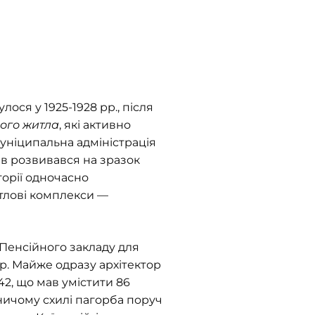
ося у 1925-1928 рр., після
ого житла
, які активно
 муніципальна адміністрація
ів розвивався на зразок
торії одночасно
итлові комплекси —
 Пенсійного закладу для
 р. Майже одразу архітектор
42, що мав умістити 86
вничому схилі пагорба поруч