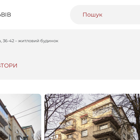
ВІВ
а, 36-42 – житловий будинок
ВТОРИ
ивний Львів
Міський медіаархів
Освітня п