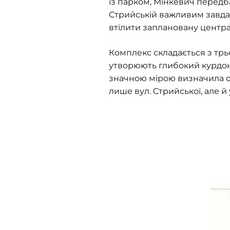
із парком, Мінкевич передбач
Стрийській важливим завдан
втілити заплановану центр
Комплекс складається з трь
утворюють глибокий курдоне
значною мірою визначила с
лише вул. Стрийської, але й
М