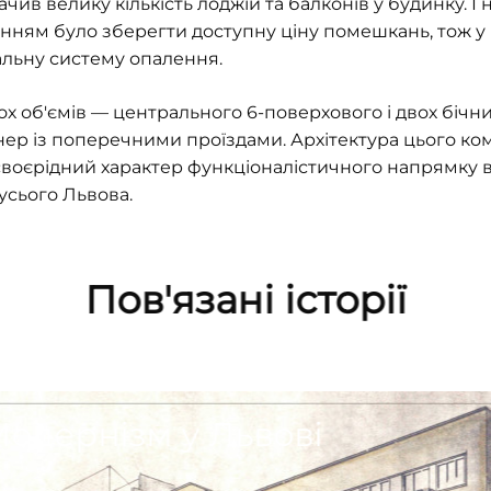
ив велику кількість лоджій та балконів у будинку. І на 
ням було зберегти доступну ціну помешкань, тож у 
альну систему опалення.
ох об'ємів — центрального 6-поверхового і двох бічни
р із поперечними проїздами. Архітектура цього комп
воєрідний характер функціоналістичного напрямку в
 усього Львова.
Пов'язані історії
одернізм у Львові