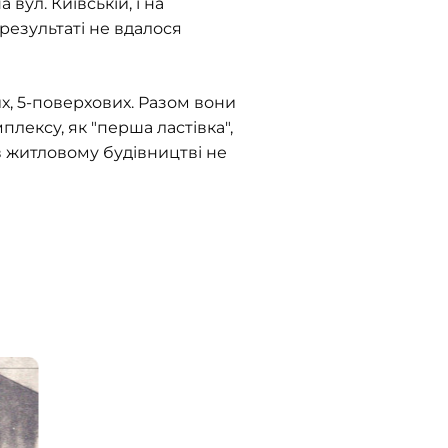
вул. Київській, і на
результаті не вдалося
х, 5-поверхових. Разом вони
лексу, як "перша ластівка",
 житловому будівництві не