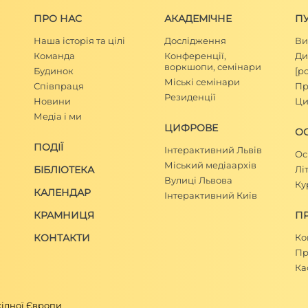
ПРО НАС
АКАДЕМІЧНЕ
П
Наша історія та цілі
Дослідження
Ви
Команда
Конференції,
Ди
воркшопи, семінари
Будинок
[р
Міські семінари
Співпраця
Пр
Резиденції
Новини
Ци
Медіа і ми
ЦИФРОВЕ
ОС
ПОДІЇ
Інтерактивний Львів
Ос
Міський медіаархів
БІБЛІОТЕКА
Лі
Вулиці Львова
Ку
КАЛЕНДАР
Інтерактивний Київ
КРАМНИЦЯ
П
КОНТАКТИ
Ко
Пр
Ка
хідної Європи