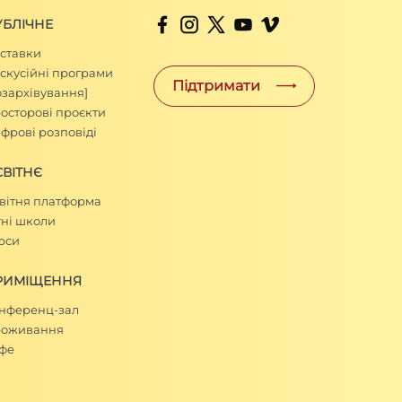
УБЛІЧНЕ
ставки
скусійні програми
Підтримати
озархівування]
осторові проєкти
фрові розповіді
ВІТНЄ
вітня платформа
тні школи
рси
РИМІЩЕННЯ
нференц-зал
оживання
фе