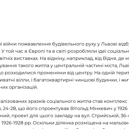
 війни пожвавлення будівельного руху у Львові відбул
 У той час в Європі та в світі розробляли ідеї
соціальн
ітніх виставках. На відміну, наприклад, від Відня, де
ування такого житла у центральній частині міста, Льв
що розходилися променями від центру. На одній тери
ватні вілли, і багатоквартирні чиншові будинки, і ж
их організацій.
алізованих зразків соціального житла став комплекс
й, 24-28, що його спроектував Вітольд Мінкевич у 1926
ий, проект для цього закладу на вул. Стрийській, 36-
в 1926-1928 рр. Оскільки ділянка розміщена на мальо