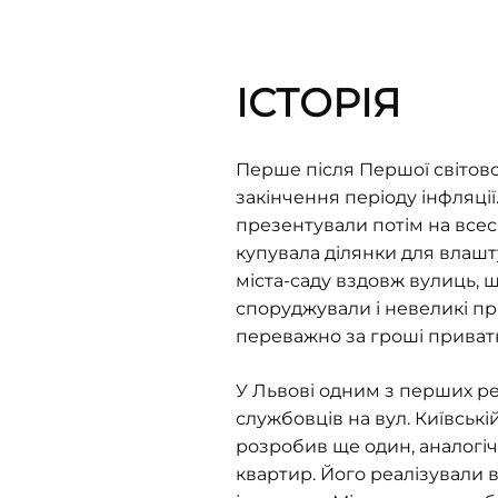
ІСТОРІЯ
Перше після Першої світової
закінчення періоду інфляції.
презентували потім на всесв
купувала ділянки для влашт
міста-саду вздовж вулиць, 
споруджували і невеликі при
переважно за гроші приватн
У Львові одним з перших ре
службовців на вул. Київські
розробив ще один, аналогічн
квартир. Його реалізували 