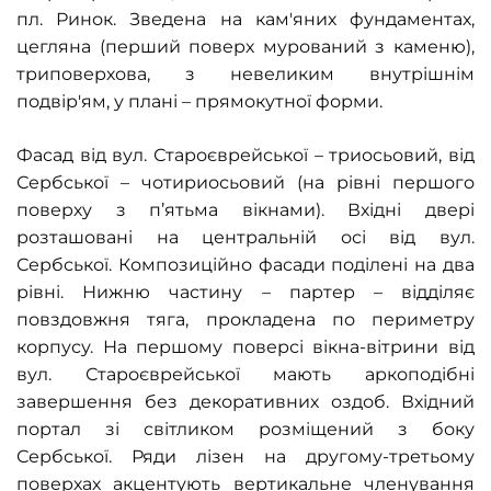
пл. Ринок. Зведена на кам'яних фундаментах,
цегляна (перший поверх мурований з каменю),
триповерхова, з невеликим внутрішнім
подвір'ям, у плані – прямокутної форми.
Фасад від вул. Староєврейської – триосьовий, від
Сербської – чотириосьовий (на рівні першого
поверху з п’ятьма вікнами). Вхідні двері
розташовані на центральній осі від вул.
Сербської. Композиційно фасади поділені на два
рівні. Нижню частину – партер – відділяє
повздовжня тяга, прокладена по периметру
корпусу. На першому поверсі вікна-вітрини від
вул. Староєврейської мають аркоподібні
завершення без декоративних оздоб. Вхідний
портал зі світликом розміщений з боку
Сербської. Ряди лізен на другому-третьому
поверхах акцентують вертикальне членування