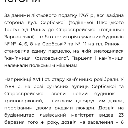
За даними ліктьового податку 1767 р., вся західна
сторона вул. Сербської (тодішньої Шкоцького
Торгу) від Ринку до Староєврейської (тодішньої
Зарванської) – тобто територія сучасних будинків
№№ 4, 6, 8 на Сербській та № 11 на пл. Ринок –
становила єдину парцелю, на якій знаходилася
“кам’яниця Козловського”. Парцеля і кам’яниця
належали польським міщанам.
Наприкінці XVIII
ст. стару кам’яницю розібрали. У
1788 р. на розі сучасних вулиць Сербської та
Староєврейської звели новий будинок –
триповерховий, з високим двоярусним дахом,
прорізаним двома рядами люкарн. Дозвіл на
будівництво львівський магістрат видав 23
березня того ж року, дозвіл на заселення – 6