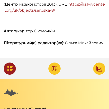
(Центр міської історії 2013). URL:
https://lia.lvivcente
r.org/uk/objects/serbska-8/
Автор(ка):
Ігор Сьомочкін
Літературний(а) редактор(ка):
Ольга Михайлович